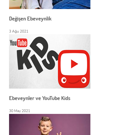
ÜYE OL
x
Değişen Ebeveynlik
GIRIŞ YAP
Ad Soyad:
3 Ağu 2021
E-Posta:
E-Posta:
Şifre:
Şifre:
Beni Hatırla
Şifremi Unuttum ?
Ebeveynler ve YouTube Kids
ÜYE OL
GIRIŞ
30 May 2021
GIRIŞ