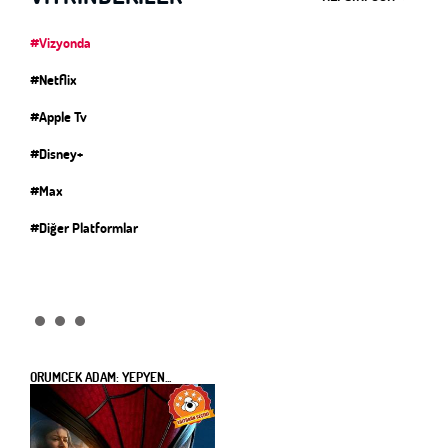
#Vizyonda
#Netflix
#Apple Tv
#Disney+
#Max
#Diğer Platformlar
ÖRÜMCEK ADAM: YEPYEN...
MO