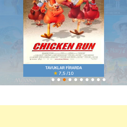
CAROL BURNETT İLE KÜÇÜK B ...
7,5
/10