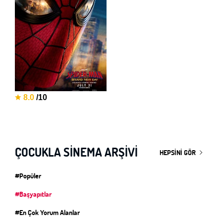
8.0
/10
ÇOCUKLA SINEMA ARŞIVI
HEPSINI GÖR
#Popüler
#Başyapıtlar
#En Çok Yorum Alanlar