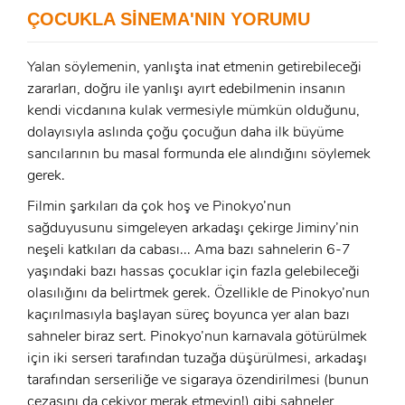
ÇOCUKLA SİNEMA'NIN YORUMU
E-Posta:
Yalan söylemenin, yanlışta inat etmenin getirebileceği
E-Posta:
zararları, doğru ile yanlışı ayırt edebilmenin insanın
kendi vicdanına kulak vermesiyle mümkün olduğunu,
Şifre:
dolayısıyla aslında çoğu çocuğun daha ilk büyüme
Şifre:
sancılarının bu masal formunda ele alındığını söylemek
gerek.
Beni Hatırla
Şifremi Unuttum ?
Filmin şarkıları da çok hoş ve Pinokyo’nun
sağduyusunu simgeleyen arkadaşı çekirge Jiminy’nin
ÜYE OL
neşeli katkıları da cabası... Ama bazı sahnelerin 6-7
GIRIŞ
yaşındaki bazı hassas çocuklar için fazla gelebileceği
olasılığını da belirtmek gerek. Özellikle de Pinokyo’nun
GIRIŞ
kaçırılmasıyla başlayan süreç boyunca yer alan bazı
sahneler biraz sert. Pinokyo’nun karnavala götürülmek
için iki serseri tarafından tuzağa düşürülmesi, arkadaşı
tarafından serseriliğe ve sigaraya özendirilmesi (bunun
cezasını da çekiyor merak etmeyin!) gibi sahneler