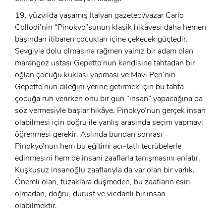
19. yüzyılda yaşamış İtalyan gazeteci/yazar Carlo
Collodi’nin “Pinokyo”sunun klasik hikâyesi daha hemen
başından itibaren çocukları içine çekecek güçtedir.
Sevgiyle dolu olmasına rağmen yalnız bir adam olan
marangoz ustası Gepetto’nun kendisine tahtadan bir
oğlan çocuğu kuklası yapması ve Mavi Peri’nin
Gepetto’nun dileğini yerine getirmek için bu tahta
çocuğa ruh verirken onu bir gün “insan” yapacağına da
söz vermesiyle başlar hikâye. Pinokyo’nun gerçek insan
olabilmesi için doğru ile yanlış arasında seçim yapmayı
öğrenmesi gerekir. Aslında bundan sonrası
Pinokyo’nun hem bu eğitimi acı-tatlı tecrübelerle
edinmesini hem de insani zaaflarla tanışmasını anlatır.
Kuşkusuz insanoğlu zaaflarıyla da var olan bir varlık.
x
Önemli olan, tuzaklara düşmeden, bu zaafların esiri
ÜYE OL
olmadan, doğru, dürüst ve vicdanlı bir insan
olabilmektir.
x
GIRIŞ YAP
Ad Soyad: