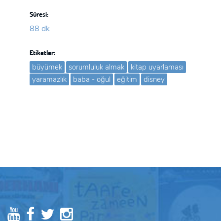
Süresi:
88 dk
Etiketler:
büyümek
sorumluluk almak
kitap uyarlaması
yaramazlık
baba - oğul
eğitim
disney