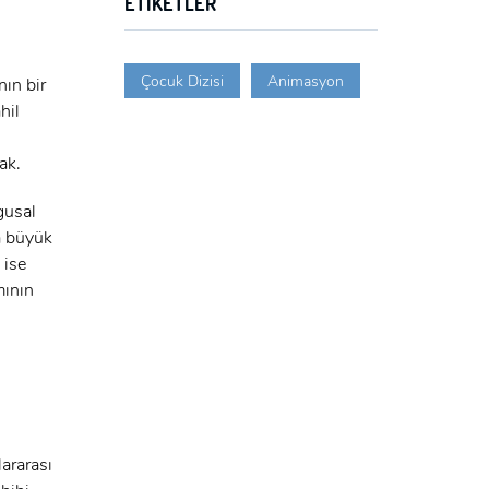
ETIKETLER
Çocuk Dizisi
Animasyon
ın bir
hil
ak.
gusal
la büyük
 ise
mının
lararası