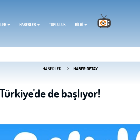
ELER
HABERLER
TOPLULUK
BILGI
HABERLER
HABER DETAY
 Türkiye'de de başlıyor!