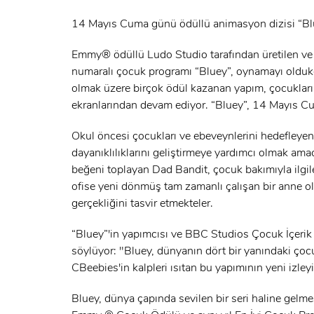
14 Mayıs Cuma günü ödüllü animasyon dizisi “Bl
Emmy® ödüllü Ludo Studio tarafından üretilen ve 
numaralı çocuk programı “Bluey”, oynamayı oldukç
olmak üzere birçok ödül kazanan yapım, çocukları
ekranlarından devam ediyor. “Bluey”, 14 Mayıs Cu
Okul öncesi çocukları ve ebeveynlerini hedefleyen d
dayanıklılıklarını geliştirmeye yardımcı olmak amac
beğeni toplayan Dad Bandit, çocuk bakımıyla ilgile
ofise yeni dönmüş tam zamanlı çalışan bir anne ola
gerçekliğini tasvir etmekteler.
“Bluey”'in yapımcısı ve BBC Studios Çocuk İçerik O
söylüyor: "Bluey, dünyanın dört bir yanındaki çocu
CBeebies'in kalpleri ısıtan bu yapımının yeni izley
Bluey, dünya çapında sevilen bir seri haline gelme