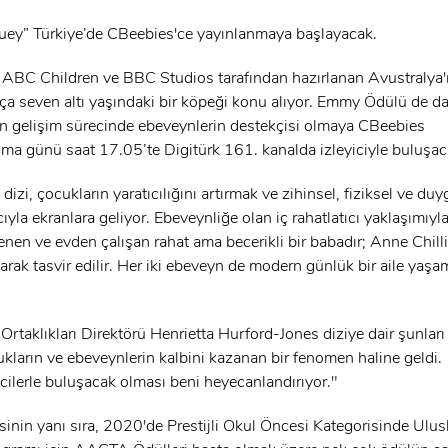
x
uey” Türkiye’de CBeebies'ce yayınlanmaya başlayacak.
ÜYE OL
x
ABC Children ve BBC Studios tarafından hazırlanan Avustralya'n
GIRIŞ YAP
a seven altı yaşındaki bir köpeği konu alıyor. Emmy Ödülü de da
Ad Soyad:
n gelişim sürecinde ebeveynlerin destekçisi olmaya CBeebies
ma günü saat 17.05’te Digitürk 161. kanalda izleyiciyle buluşac
E-Posta:
izi, çocukların yaratıcılığını artırmak ve zihinsel, fiziksel ve duy
ıyla ekranlara geliyor. Ebeveynliğe olan iç rahatlatıcı yaklaşımıy
E-Posta:
nen ve evden çalışan rahat ama becerikli bir babadır; Anne Chilli
rak tasvir edilir. Her iki ebeveyn de modern günlük bir aile yaşa
Şifre:
Şifre:
rtaklıkları Direktörü Henrietta Hurford-Jones diziye dair şunları
kların ve ebeveynlerin kalbini kazanan bir fenomen haline geldi.
Beni Hatırla
Şifremi Unuttum ?
icilerle buluşacak olması beni heyecanlandırıyor."
sinin yanı sıra, 2020'de Prestijli Okul Öncesi Kategorisinde Ulus
ÜYE OL
GIRIŞ