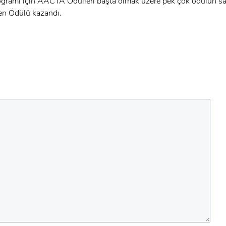
gramı için AACTA Ödülleri başta olmak üzere pek çok ödülün sa
een Ödülü kazandı.
GIRIŞ