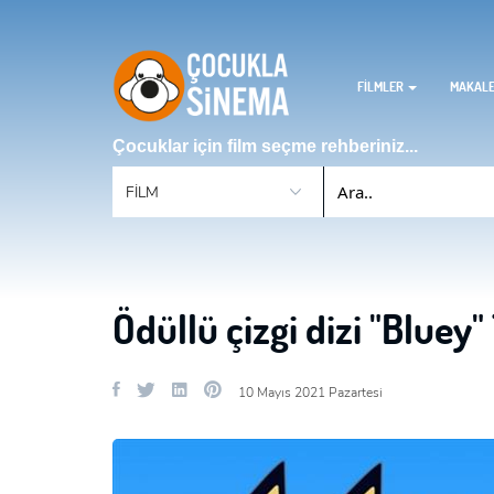
FİLMLER
MAKAL
Çocuklar için film seçme rehberiniz...
Ödüllü çizgi dizi "Bluey"
10 Mayıs 2021 Pazartesi