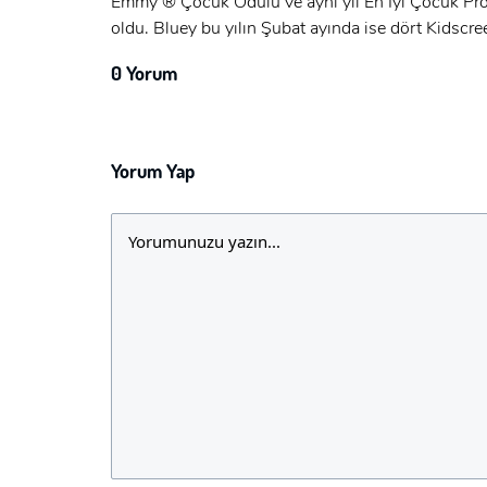
Emmy ® Çocuk Ödülü ve aynı yıl En İyi Çocuk Pro
oldu. Bluey bu yılın Şubat ayında ise dört Kidscr
0 Yorum
Yorum Yap