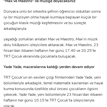
"Max ve Maestro" ile müziğe doyacaksınız
Dünyaca ünlü bir orkestra şefinin öğrencisi olduktan sonra
iyi bir müzisyen olma hayali kurmaya başlayan küçük bir
çocuğun klasik müziği keşfetmesini ve bu süreçte
arkadaşlarıyla
yaşadığı zorlukları anlatan Max ve Maestro, Max’ın müzik
dolu hikâyesini izleyicilere aktaracak. Max ve Maestro, 23
Nisan’dan itibaren haftanın her günü 17.40 ve 20.25’te
TRT Çocuk ekranında çocuklarla buluşacak.
Yade Yade, maceralarına kaldığı yerden devam ediyor
TRT Çocuk’un en sevilen çizgi filmlerinden Yade Yade, yeni
bölümleriyle arkadaşlık, temel matematik kavramları ve hayal
kurma konusunda özellikle okul öncesi çocukların ilgisini
x
çekecek. Yade Yade, yeni bölümleriyle 23 Nisan’dan itibaren
ÜYE OL
haftanın her günü 10.15’te TRT Çocuk’ta izleyicileriyle
olacak.
x