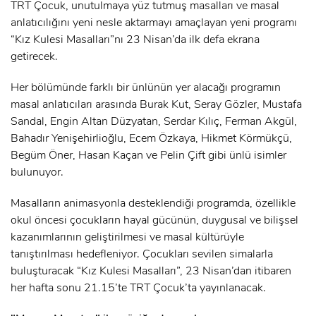
TRT Çocuk, unutulmaya yüz tutmuş masalları ve masal
anlatıcılığını yeni nesle aktarmayı amaçlayan yeni programı
“Kız Kulesi Masalları”nı 23 Nisan’da ilk defa ekrana
getirecek.
Her bölümünde farklı bir ünlünün yer alacağı programın
masal anlatıcıları arasında Burak Kut, Seray Gözler, Mustafa
Sandal, Engin Altan Düzyatan, Serdar Kılıç, Ferman Akgül,
Bahadır Yenişehirlioğlu, Ecem Özkaya, Hikmet Körmükçü,
Begüm Öner, Hasan Kaçan ve Pelin Çift gibi ünlü isimler
bulunuyor.
Masalların animasyonla desteklendiği programda, özellikle
okul öncesi çocukların hayal gücünün, duygusal ve bilişsel
kazanımlarının geliştirilmesi ve masal kültürüyle
tanıştırılması hedefleniyor. Çocukları sevilen simalarla
buluşturacak “Kız Kulesi Masalları”, 23 Nisan’dan itibaren
her hafta sonu 21.15’te TRT Çocuk’ta yayınlanacak.