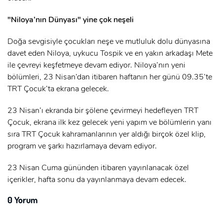
GIRIŞ YAP
Ad Soyad:
"Niloya’nın Dünyası" yine çok neşeli
E-Posta:
Doğa sevgisiyle çocukları neşe ve mutluluk dolu dünyasına
davet eden Niloya, uykucu Tospik ve en yakın arkadaşı Mete
E-Posta:
ile çevreyi keşfetmeye devam ediyor. Niloya’nın yeni
bölümleri, 23 Nisan’dan itibaren haftanın her günü 09.35’te
Şifre:
TRT Çocuk’ta ekrana gelecek.
Şifre:
23 Nisan’ı ekranda bir şölene çevirmeyi hedefleyen TRT
Çocuk, ekrana ilk kez gelecek yeni yapım ve bölümlerin yanı
Beni Hatırla
Şifremi Unuttum ?
sıra TRT Çocuk kahramanlarının yer aldığı birçok özel klip,
program ve şarkı hazırlamaya devam ediyor.
ÜYE OL
GIRIŞ
23 Nisan Cuma gününden itibaren yayınlanacak özel
GIRIŞ
içerikler, hafta sonu da yayınlanmaya devam edecek.
0 Yorum