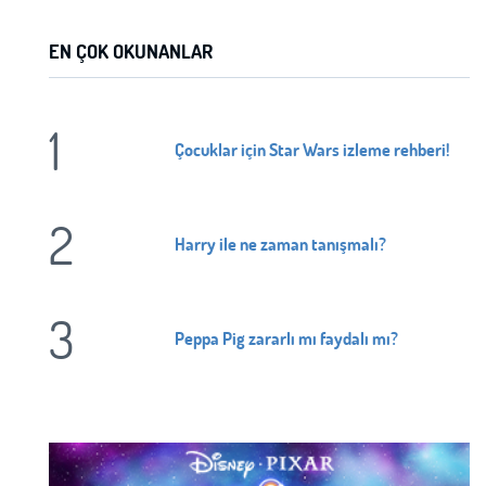
Beni Hatırla
Şifremi Unuttum ?
ÜYE OL
EN ÇOK OKUNANLAR
GIRIŞ
GIRIŞ
1
Çocuklar için Star Wars izleme rehberi!
2
Harry ile ne zaman tanışmalı?
3
Peppa Pig zararlı mı faydalı mı?