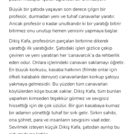
Büyük bir şatoda yaşayan son derece çılgın bir
profesör, durmadan yeni ve tuhaf canavarlar yaratır.
Ancak profesör o kadar unutkandır ki bir yaratığı bitirir
bitirmez onu unutup hemen yenisini yapmaya başlar.
Dikiş Kafa, profesörün parçaları birbirine dikerek
yarattığı ilk yaratığıdır. Şatodaki işleri gizlice çekip
çeviren ve yeni yaratılan her ‘canavarcık’a da rehberlik
eden odur. Onlara içlerindeki canavarı saklamayı öğretir.
En büyük korkusu, kasaba halkının (filmde onlar için
öfkeli kalabalık deniyor) canavarlardan korkup şatoyu
yakmaya gelmesidir. Bu yüzden tüm canavarları
köylülerden köşe bucak saklar. Dikiş Kafa, tüm bunları
yaparken kimseden teşekkür görmez ve sevgisiz
hissettiği için de çok üzülür. Bir gün kasabaya kurnaz
x
bir adamın yönettiği tuhaf bir sirk gelir. Sirkin sahibi,
ÜYE OL
ona şöhret, para ve insanların sevgisini vaat eder.
Sevilmek isteyen küçük Dikiş Kafa, şatodan ayrılıp bu
x
Ad Soyad: