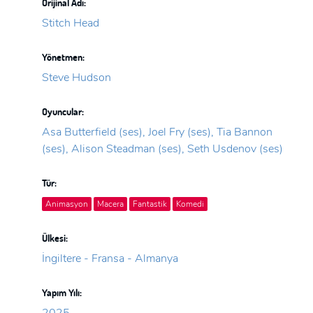
Orijinal Adı:
Stitch Head
Yönetmen:
Steve Hudson
Oyuncular:
Asa Butterfield (ses), Joel Fry (ses), Tia Bannon
(ses), Alison Steadman (ses), Seth Usdenov (ses)
Tür:
Animasyon
Macera
Fantastik
Komedi
Ülkesi:
İngiltere - Fransa - Almanya
Yapım Yılı:
2025