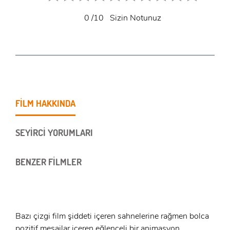
0
/10
Sizin Notunuz
FİLM HAKKINDA
SEYİRCİ YORUMLARI
BENZER FİLMLER
Bazı çizgi film şiddeti içeren sahnelerine rağmen bolca
pozitif mesajlar içeren eğlenceli bir animasyon.