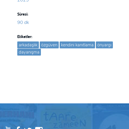
Süresi:
90 dk
Etiketler:
arkadaşlık
özgüven
kendini kanıtlama
önyargı
dayanışma