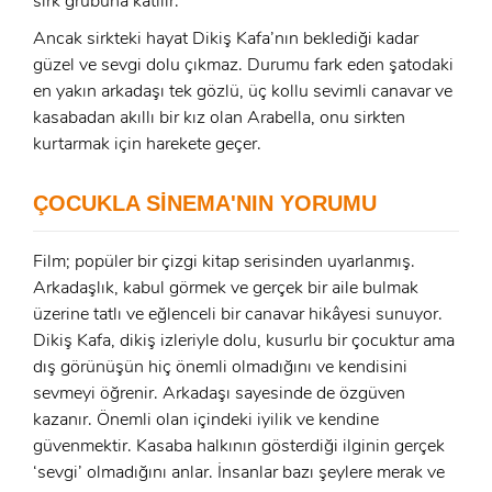
GIRIŞ YAP
sirk grubuna katılır.
Ancak sirkteki hayat Dikiş Kafa’nın beklediği kadar
E-Posta:
güzel ve sevgi dolu çıkmaz. Durumu fark eden şatodaki
en yakın arkadaşı tek gözlü, üç kollu sevimli canavar ve
E-Posta:
kasabadan akıllı bir kız olan Arabella, onu sirkten
kurtarmak için harekete geçer.
Şifre:
Şifre:
ÇOCUKLA SİNEMA'NIN YORUMU
Beni Hatırla
Şifremi Unuttum ?
Film; popüler bir çizgi kitap serisinden uyarlanmış.
Arkadaşlık, kabul görmek ve gerçek bir aile bulmak
ÜYE OL
üzerine tatlı ve eğlenceli bir canavar hikâyesi sunuyor.
GIRIŞ
Dikiş Kafa, dikiş izleriyle dolu, kusurlu bir çocuktur ama
dış görünüşün hiç önemli olmadığını ve kendisini
GIRIŞ
sevmeyi öğrenir. Arkadaşı sayesinde de özgüven
kazanır. Önemli olan içindeki iyilik ve kendine
güvenmektir. Kasaba halkının gösterdiği ilginin gerçek
‘sevgi’ olmadığını anlar. İnsanlar bazı şeylere merak ve