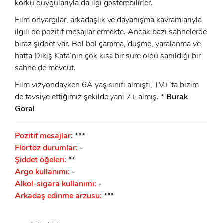
korku duygularıyla da ilgi gösterebilirler.
Film önyargılar, arkadaşlık ve dayanışma kavramlarıyla
ilgili de pozitif mesajlar ermekte. Ancak bazı sahnelerde
biraz şiddet var. Bol bol çarpma, düşme, yaralanma ve
hatta Dikiş Kafa’nın çok kısa bir süre öldü sanıldığı bir
sahne de mevcut.
Film vizyondayken 6A yaş sınıfı almıştı, TV+’ta bizim
de tavsiye ettiğimiz şekilde yani 7+ almış.
* Burak
Göral
Pozitif mesajlar:
***
Flörtöz durumlar:
-
Şiddet öğeleri:
**
Argo kullanımı:
-
Alkol-sigara kullanımı:
-
Arkadaş edinme arzusu:
***