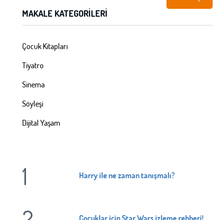
MAKALE KATEGORILERI
Çocuk Kitapları
Tiyatro
Sinema
Söyleşi
Dijital Yaşam
1
ÜYE OL
Harry ile ne zaman tanışmalı?
GIRIŞ YAP
Ad Soyad:
2
Çocuklar için Star Wars izleme rehberi!