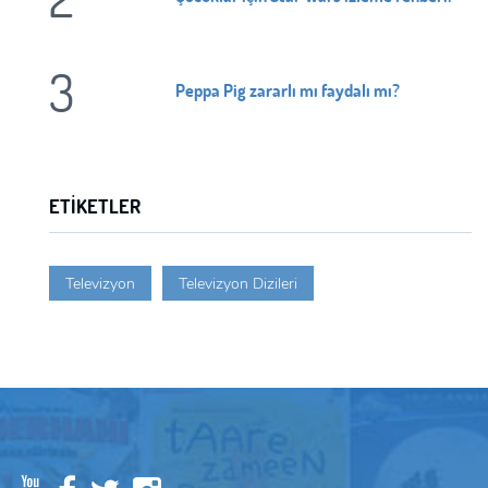
E-Posta:
E-Posta:
3
Peppa Pig zararlı mı faydalı mı?
Şifre:
Şifre:
Beni Hatırla
Şifremi U
ETIKETLER
ÜYE OL
GIRIŞ
Televizyon
Televizyon Dizileri
GIRIŞ