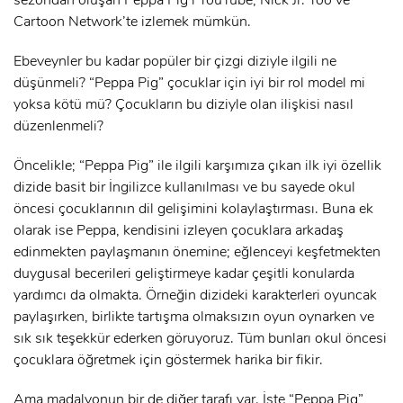
Cartoon Network’te izlemek mümkün.
Ebeveynler bu kadar popüler bir çizgi diziyle ilgili ne
düşünmeli? “Peppa Pig” çocuklar için iyi bir rol model mi
yoksa kötü mü? Çocukların bu diziyle olan ilişkisi nasıl
düzenlenmeli?
Öncelikle; “Peppa Pig” ile ilgili karşımıza çıkan ilk iyi özellik
dizide basit bir İngilizce kullanılması ve bu sayede okul
öncesi çocuklarının dil gelişimini kolaylaştırması. Buna ek
olarak ise Peppa, kendisini izleyen çocuklara arkadaş
edinmekten paylaşmanın önemine; eğlenceyi keşfetmekten
duygusal becerileri geliştirmeye kadar çeşitli konularda
yardımcı da olmakta. Örneğin dizideki karakterleri oyuncak
paylaşırken, birlikte tartışma olmaksızın oyun oynarken ve
sık sık teşekkür ederken göruyoruz. Tüm bunları okul öncesi
çocuklara öğretmek için göstermek harika bir fikir.
Ama madalyonun bir de diğer tarafı var. İşte “Peppa Pig”