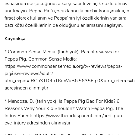
esnasında ise çocuğunuza karşı sabırlı ve açık sözlü olmayı
unutmayın. Peppa Pig’i çocuklarınızla birebir konuşmak için
fırsat olarak kullanın ve Peppa’nın iyi özelliklerinin yanısıra
bazı kötü özelliklerinin de olduğunu anlamasını sağlayın.
Kaynakça
* Common Sense Media. (tarih yok). Parent reviews for
Peppa Pig. Common Sense Media:
https://www.commonsensemedia.org/tv-reviews/peppa-
pig/user-reviews/adult?
utm_expid=.RCp3TD4oT6qWuBfx5635Eg.0&utm_referre
adresinden alınmıştır
* Mendoza, B. (tarih yok). Is Peppa Pig Bad For Kids? 6
Reasons Why Your Kid Shouldn't Watch Peppa Pig. The
Indus Parent: https://www.theindusparent.com/nerf-gun-
eye-injury adresinden alınmıştır