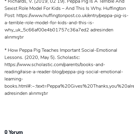
* Richards, V. (2019, 02 19). Peppa Pig Is A Terrible And
Sexist Role Model For Kids – And This Is Why. Huffington
Post: https://www.huffingtonpost.co.uk/entry/peppa-pig-is-
a-terrible-role-model-for-kids-and-this-is-
why_uk_5c66af00e4b01757c36a7ed2 adresinden
alınmıştır
* How Peppa Pig Teaches Important Social-Emotional
Lessons. (2020, May 5). Scholastic:
https://www.scholastic.com/parents/books-and-
reading/raise-a-reader-blog/peppa-pig-social-emotional-
learning-
books.html#:~:text=Peppa%20Gives%20Thanks,you%20a
adresinden alınmıştır
0 Yorum