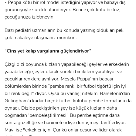
- Peppa kötü bir rol model istediğini yapıyor ve babayı dış
görünüşüyle sürekli utandırıyor. Bence çok kötü bir kız,
çocuğunuza izletmeyin.
Bazı pediatri uzmanların bu konuda yazmış oldukları pek
çok makaleye ulaşmanız mümkün.
“Cinsiyet kalıp yargılarını güçlendiriyor”
Çizgi dizi boyunca kızların yapabileceği şeyler ve erkeklerin
yapabileceği şeyler olarak sürekli bir ikilem yaratılıyor ve
çocuklar renklere ayrılıyor. Mesela Peppa’nın babası
bölümlerden birinde “pembe renk, bir futbol tişörtü için iyi
bir renk değil" diyor. Oysa bu yanlış; nitekim Barselona'dan
Gillingham'a kadar birçok futbol kulübü pembe formalarla da
oynadı. Dizide pekiştirilen şey ise küçük kızların daha
doğmadan ‘pembeleştirilmesi’. Bu pembeleştirme daha
sonra güzelliğe ve hanımefendiye dönüşmeyi tariff ediyor.
Mavi ise "erkekler için. Çünkü onlar cesur ve lider olarak