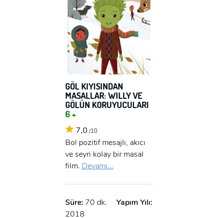
GÖL KIYISINDAN
MASALLAR: WILLY VE
GÖLÜN KORUYUCULARI
6 +
7,0
/10
Bol pozitif mesajlı, akıcı
ve seyri kolay bir masal
film.
Devamı...
Süre:
70 dk.
Yapım Yılı:
2018