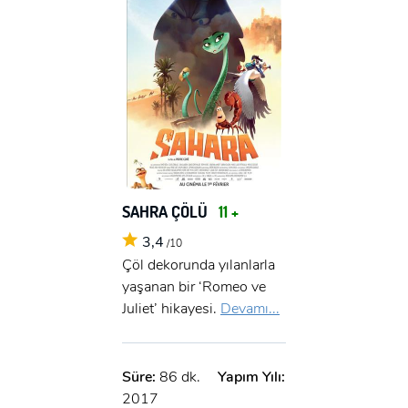
SAHRA ÇÖLÜ
11 +
3,4
/10
Çöl dekorunda yılanlarla
yaşanan bir ‘Romeo ve
Juliet’ hikayesi.
Devamı...
Süre:
86 dk.
Yapım Yılı:
2017