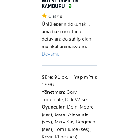
KAMBURU
9 +
6,8
/10
Ünlü eserin dokunaklı,
ama bazı ürkütücü
detaylara da sahip olan
müzikal animasyonu.
Devamı...
Süre:
91 dk.
Yapım Yılı:
1996
Yönetmen:
Gary
Trousdale, Kirk Wise
Oyuncular:
Demi Moore
(ses), Jason Alexander
(ses), Mary Kay Bergman
(ses), Tom Hulce (ses),
Kevin Kline (ses)