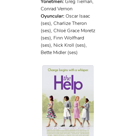
Yönetmen:
Greg Tiernan,
Conrad Vernon
Oyuncular:
Oscar Isaac
(ses), Charlize Theron
(ses), Chloë Grace Moretz
(ses), Finn Wolfhard
(ses), Nick Kroll (ses),
Bette Midler (ses)
x
ÜYE OL