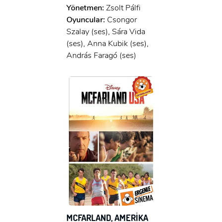
Yönetmen:
Zsolt Pálfi
Oyuncular:
Csongor
Szalay (ses), Sára Vida
(ses), Anna Kubik (ses),
András Faragó (ses)
MCFARLAND, AMERİKA