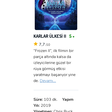
KARLAR ÜLKESİ II
5 +
7,7
/10
“Frozen II”, ilk filmin bir
parça altında kalsa da
izleyicilerine güzel bir
rüya görmüş etkisi
yaratmayı başarıyor yine
de.
Devamı...
Süre:
103 dk.
Yapım
Yılı:
2019
Yönetmen:
Chris Buck,