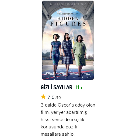
GİZLİ SAYILAR
11 +
7,0
/10
3 dalda Oscar’a aday olan
film, yer yer abartılmış
hissi verse de ırkçılık
konusunda pozitif
mesajlara sahip.