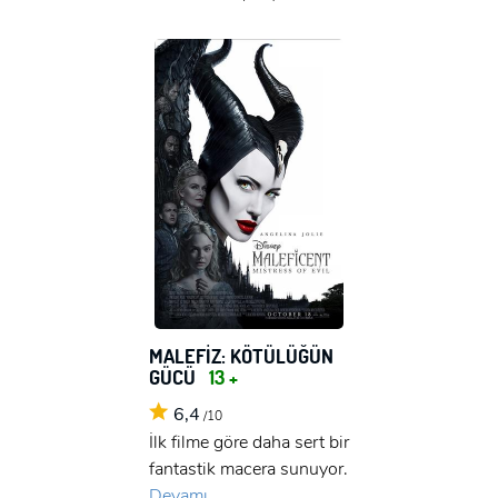
MALEFİZ: KÖTÜLÜĞÜN
GÜCÜ
13 +
6,4
/10
İlk filme göre daha sert bir
fantastik macera sunuyor.
Devamı...