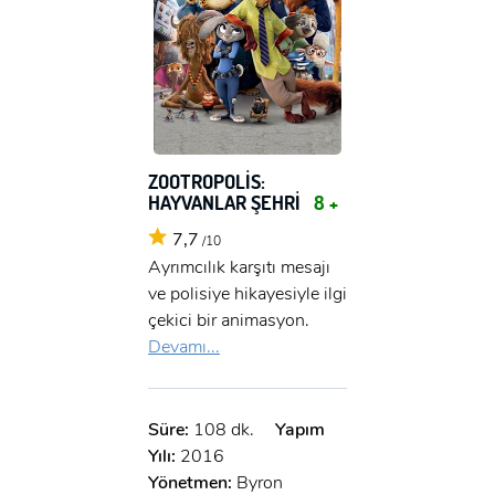
ZOOTROPOLİS:
HAYVANLAR ŞEHRİ
8 +
7,7
/10
Ayrımcılık karşıtı mesajı
ve polisiye hikayesiyle ilgi
çekici bir animasyon.
Devamı...
Süre:
108 dk.
Yapım
Yılı:
2016
Yönetmen:
Byron