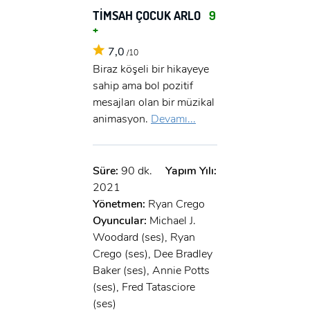
TİMSAH ÇOCUK ARLO
9
+
7,0
/10
Biraz köşeli bir hikayeye
sahip ama bol pozitif
mesajları olan bir müzikal
animasyon.
Devamı...
Süre:
90 dk.
Yapım Yılı:
2021
Yönetmen:
Ryan Crego
Oyuncular:
Michael J.
Woodard (ses), Ryan
Crego (ses), Dee Bradley
Baker (ses), Annie Potts
(ses), Fred Tatasciore
(ses)