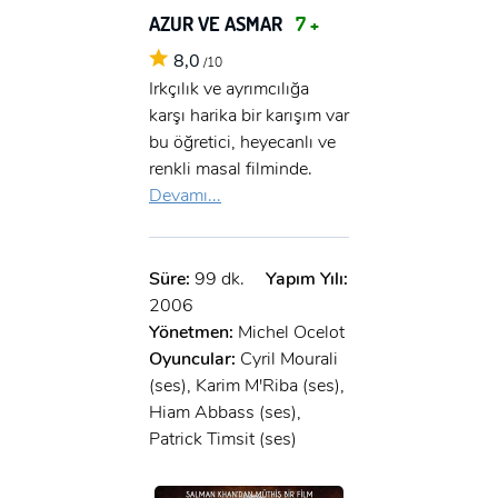
AZUR VE ASMAR
7 +
8,0
/10
Irkçılık ve ayrımcılığa
karşı harika bir karışım var
bu öğretici, heyecanlı ve
renkli masal filminde.
Devamı...
Süre:
99 dk.
Yapım Yılı:
2006
Yönetmen:
Michel Ocelot
Oyuncular:
Cyril Mourali
(ses), Karim M'Riba (ses),
Hiam Abbass (ses),
Patrick Timsit (ses)