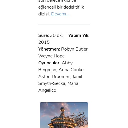
son derece akıcı ve
eğlenceli bir dedektiflik
dizisi.
Devamı...
Süre:
30 dk.
Yapım Yılı:
2015
Yönetmen:
Robyn Butler,
Wayne Hope
Oyuncular:
Abby
Bergman, Anna Cooke,
Aston Droomer , Jamil
Smyth-Secka, Maria
Angelico