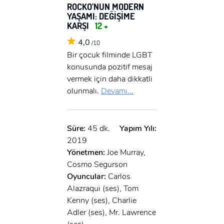
ROCKO’NUN MODERN
YAŞAMI: DEĞİŞİME
KARŞI
12 +
4,0
/10
Bir çocuk filminde LGBT
konusunda pozitif mesaj
vermek için daha dikkatli
olunmalı.
Devamı...
Süre:
45 dk.
Yapım Yılı:
2019
Yönetmen:
Joe Murray,
Cosmo Segurson
Oyuncular:
Carlos
Alazraqui (ses), Tom
Kenny (ses), Charlie
Adler (ses), Mr. Lawrence