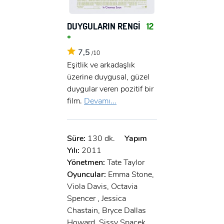
x
GIRIŞ YAP
Ad Soyad:
DUYGULARIN RENGİ
12
+
E-Posta:
7,5
/10
E-Posta:
Eşitlik ve arkadaşlık
üzerine duygusal, güzel
Şifre:
duygular veren pozitif bir
Şifre:
film.
Devamı...
Beni Hatırla
Şifremi Unuttum ?
Süre:
130 dk.
Yapım
ÜYE OL
Yılı:
2011
GIRIŞ
Yönetmen:
Tate Taylor
Oyuncular:
Emma Stone,
GIRIŞ
Viola Davis, Octavia
Spencer , Jessica
Chastain, Bryce Dallas
Howard, Sissy Spacek