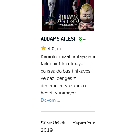
ADDAMS AİLESİ
8 +
4,0
/10
Karanlık mizah anlayışıyla
farklı bir film olmaya
çalışsa da basit hikayesi
ve bazı dengesiz
denemeleri yüzünden
hedefi vuramıyor.
Devamı...
Süre:
86 dk.
Yapım Yılı:
2019