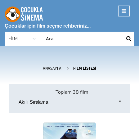
Toggle
navigati
Çocuklar için film seçme rehberiniz...
ANASAYFA
FILM LISTESI
Toplam
38 film
Akıllı Sıralama