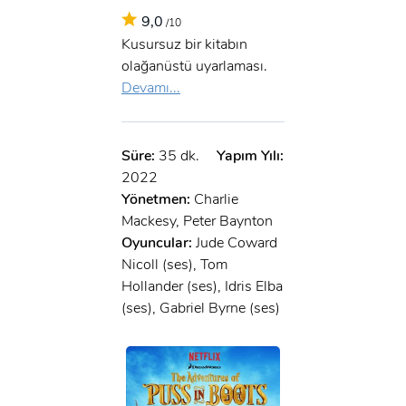
9,0
/10
Kusursuz bir kitabın
olağanüstü uyarlaması.
Devamı...
Süre:
35 dk.
Yapım Yılı:
2022
Yönetmen:
Charlie
Mackesy, Peter Baynton
Oyuncular:
Jude Coward
Nicoll (ses), Tom
Hollander (ses), Idris Elba
(ses), Gabriel Byrne (ses)