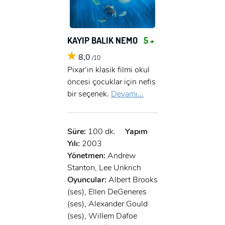
KAYIP BALIK NEMO
5 +
8,0
/10
Pixar’ın klasik filmi okul
öncesi çocuklar için nefis
bir seçenek.
Devamı...
Süre:
100 dk.
Yapım
Yılı:
2003
Yönetmen:
Andrew
Stanton, Lee Unkrich
Oyuncular:
Albert Brooks
(ses), Ellen DeGeneres
(ses), Alexander Gould
(ses), Willem Dafoe