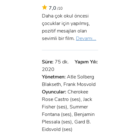
7,0
/10
Daha çok okul öncesi
çocuklar için yapılmış,
pozitif mesajları olan
sevimli bir film.
Devamı...
Süre:
75 dk.
Yapım Yılı:
2020
Yönetmen:
Atle Solberg
Blakseth, Frank Mosvold
Oyuncular:
Cherokee
Rose Castro (ses), Jack
Fisher (ses), Summer
Fontana (ses), Benjamin
Plessala (ses), Gard B.
Eidsvold (ses)