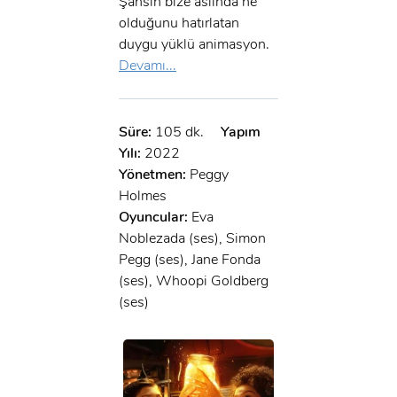
Şansın bize aslında ne
olduğunu hatırlatan
duygu yüklü animasyon.
Devamı...
Süre:
105 dk.
Yapım
Yılı:
2022
Yönetmen:
Peggy
Holmes
Oyuncular:
Eva
Noblezada (ses), Simon
Pegg (ses), Jane Fonda
(ses), Whoopi Goldberg
(ses)