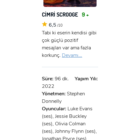
CİMRİ SCROOGE
9 +
6,5
/10
Tabi ki eserin kendisi gibi
çok güçlü pozitif
mesajları var ama fazla
korkunç.
Devamı...
Süre:
96 dk.
Yapım Yılı:
2022
Yönetmen:
Stephen
Donnelly
Oyuncular:
Luke Evans
(ses), Jessie Buckley
(ses), Olivia Colman
(ses), Johnny Flynn (ses),
Jonathan Pryce (ses)