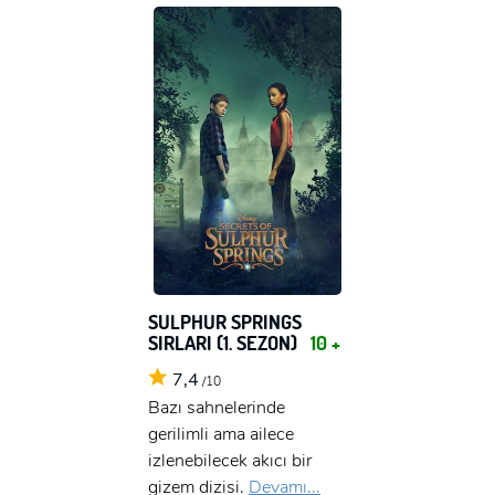
SULPHUR SPRINGS
SIRLARI (1. SEZON)
10 +
7,4
/10
Bazı sahnelerinde
gerilimli ama ailece
izlenebilecek akıcı bir
gizem dizisi.
Devamı...