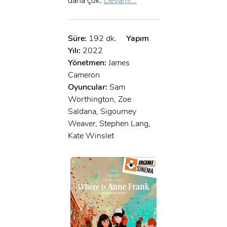
daha çok.
Devamı...
x
GIRIŞ YAP
Ad Soyad:
Süre:
192 dk.
Yapım
E-Posta:
Yılı:
2022
E-Posta:
Yönetmen:
James
Cameron
Şifre:
Oyuncular:
Sam
Worthington, Zoe
Şifre:
Saldana, Sigourney
Weaver, Stephen Lang,
Beni Hatırla
Şifremi Unuttum ?
Kate Winslet
ÜYE OL
GIRIŞ
GIRIŞ