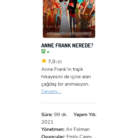
ANNE FRANK NEREDE?
12 +
7,0
/10
Anne Frank’in trajik
hikayesini de içine alan
çağdaş bir animasyon.
Devamı...
Süre:
99 dk.
Yapım Yılı:
2021
Yönetmen:
Ari Folman
Oyuncular:
Emily Carey