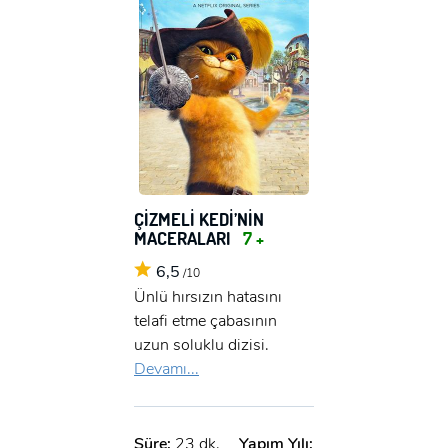
ÇİZMELİ KEDİ’NİN
MACERALARI
7 +
6,5
/10
Ünlü hırsızın hatasını
telafi etme çabasının
uzun soluklu dizisi.
Devamı...
Süre:
23 dk.
Yapım Yılı: