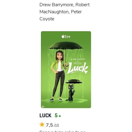
Drew Barrymore, Robert
MacNaughton, Peter
Coyote
LUCK
5 +
7,5
/10