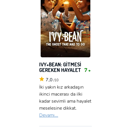
IVY+BEAN: GİTMESİ
GEREKEN HAYALET
7 +
7,0
/10
İki yakın kız arkadaşın
ikinci macerası da ilki
kadar sevimli ama hayalet
meselesine dikkat.
Devamı...