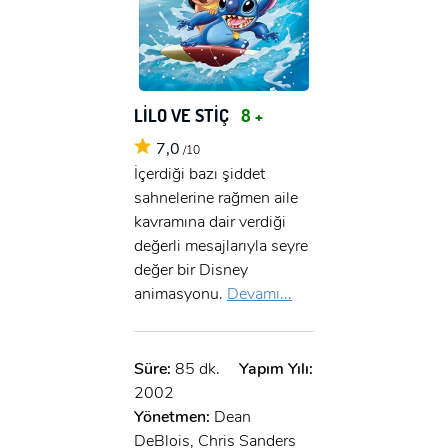
LİLO VE STİÇ
8 +
7,0
/10
İçerdiği bazı şiddet
sahnelerine rağmen aile
kavramına dair verdiği
değerli mesajlarıyla seyre
değer bir Disney
animasyonu.
Devamı...
Süre:
85 dk.
Yapım Yılı:
2002
Yönetmen:
Dean
DeBlois, Chris Sanders