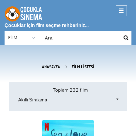
Toggle
navigati
Çocuklar için film seçme rehberiniz...
ANASAYFA
FILM LISTESI
Toplam
232 film
Akıllı Sıralama