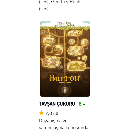
(ses), Geoffrey Rush
(ses)
TAVŞAN ÇUKURU
6 +
7,0
/10
Dayanışma ve
yardımlaşma konusunda