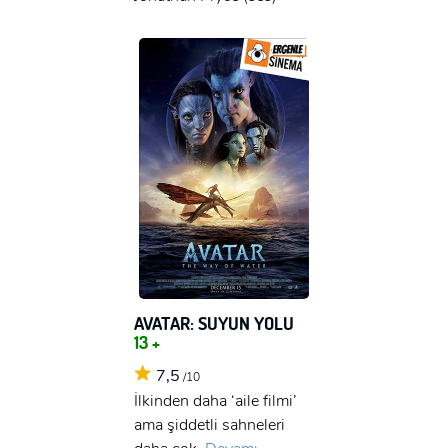
AVATAR: SUYUN YOLU
13 +
7,5
/10
x
İlkinden daha ‘aile filmi’
ÜYE OL
ama şiddetli sahneleri