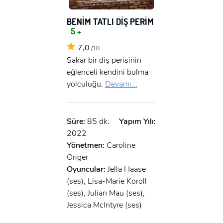
BENİM TATLI DİŞ PERİM
5 +
7,0
/10
Sakar bir diş perisinin
eğlenceli kendini bulma
yolculuğu.
Devamı...
Süre:
85 dk.
Yapım Yılı:
2022
Yönetmen:
Caroline
Origer
Oyuncular:
Jella Haase
(ses), Lisa-Marie Koroll
(ses), Julian Mau (ses),
Jessica McIntyre (ses)