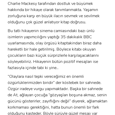
Charlie Mackesy tarafından dostluk ve büyümek
x
hakkında bir hikaye olarak tanımlanmakta. Yaşamın
ÜYE OL
zorluğuna karşı en büyük ilacın sevmek ve sevilmek
x
olduğunu çok güzel anlatıyor kitap doğrusu.
GIRIŞ YAP
Ad Soyad:
Bu tatlı hikayenin sinema camiasındaki bazı ünlü
isimlerin yapımcılığını yaptığı 35 dakikalık BBC
E-Posta:
uyarlamasında, olay örgüsü kitaptakindan biraz daha
E-Posta:
hareketli bir hale getirilmiş. Böylece kitabı okuyan
çocukların bazı küçük sürprizlerle karşılaşacaklarını
Şifre:
söyleyebiliriz. Hikayenin bütün pozitif mesajları ise
fazlasıyla içinde tabi ki yine..
Şifre:
“Olaylara nasıl tepki vereceğimiz en önemli
özgürlüklerimizden biridir” der köstebek bir sahnede.
Beni Hatırla
Şifremi Unuttum ?
Özgür iradeye vurgu yapımaktadır. Başka bir sahnede
de At, ağlayan çocuğa “gözyaşları boşuna akmaz, senin
ÜYE OL
GIRIŞ
gücünü gösterirler, zayıflığını değil” diyerek, ağlamaktan
korkmaması gerektiğini, hatta bunun önemli bir fark
GIRIŞ
olduğunu kasteder. Böyle sürüyle güzel mesajı var