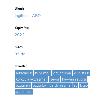
Ülkesi:
İngiltere - ABD
Yapım Yılı:
2022
Süresi:
35 dk
Etiketler:
arkadaşlık
büyümek
dayanışma
dürüstlük
korkuyla yüzleşmek
sevgi
hayvan sevgisi
özgüven
özgürlük
yardımlaşma
at
kitap
uyarlaması