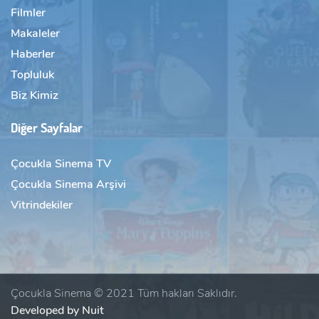
Filmler
Makaleler
Haberler
Topluluk
Biz Kimiz
Diğer Sayfalar
Çocukla Sinema TV
Çocukla Sinema Arşivi
Vitrindekiler
Çocukla Sinema © 2021 Tüm hakları Saklıdır.
Developed by Nuit