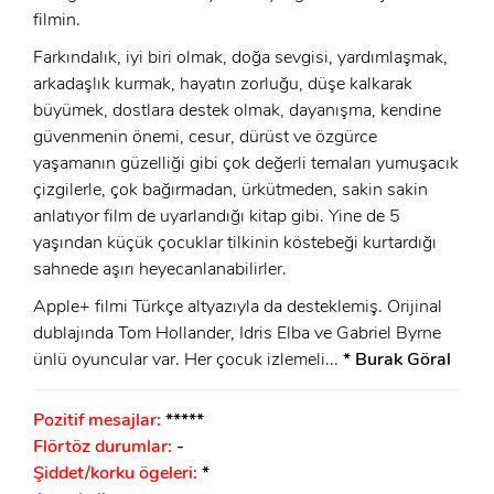
filmin.
Farkındalık, iyi biri olmak, doğa sevgisi, yardımlaşmak,
arkadaşlık kurmak, hayatın zorluğu, düşe kalkarak
büyümek, dostlara destek olmak, dayanışma, kendine
güvenmenin önemi, cesur, dürüst ve özgürce
yaşamanın güzelliği gibi çok değerli temaları yumuşacık
çizgilerle, çok bağırmadan, ürkütmeden, sakin sakin
anlatıyor film de uyarlandığı kitap gibi. Yine de 5
yaşından küçük çocuklar tilkinin köstebeği kurtardığı
sahnede aşırı heyecanlanabilirler.
Apple+ filmi Türkçe altyazıyla da desteklemiş. Orijinal
dublajında Tom Hollander, Idris Elba ve Gabriel Byrne
ünlü oyuncular var. Her çocuk izlemeli...
* Burak Göral
Pozitif mesajlar:
*****
Flörtöz durumlar:
-
Şiddet/korku ögeleri:
*