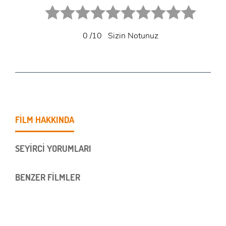
1 star.
2 stars.
3 stars.
4 stars.
5 stars.
6 star.
7 star.
8 star.
9 star.
10 star.
0
/10
Sizin Notunuz
FİLM HAKKINDA
SEYİRCİ YORUMLARI
BENZER FİLMLER