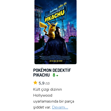
POKÉMON DEDEKTİF
PIKACHU
8 +
5,9
/10
Kült çizgi dizinin
Hollywood
uyarlamasında bir parça
şiddet var.
Devamı...