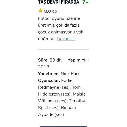
TAŞ DEVRİ FİRARDA
7 +
8,0
/10
Futbol oyunu üzerine
üretilmiş çok da fazla
çocuk animasyonu yok
doğrusu.
Devamı...
Süre:
89 dk.
Yapım Yılı:
2018
Yönetmen:
Nick Park
Oyuncular:
Eddie
Redmayne (ses), Tom
Hiddleston (ses), Maisie
Williams (ses), Timothy
Spall (ses), Richard
Ayoade (ses)