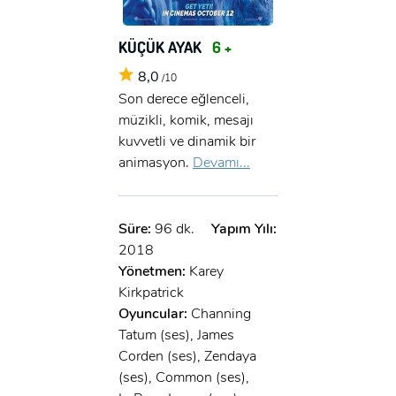
KÜÇÜK AYAK
6 +
8,0
/10
Son derece eğlenceli,
müzikli, komik, mesajı
kuvvetli ve dinamik bir
animasyon.
Devamı...
Süre:
96 dk.
Yapım Yılı:
2018
Yönetmen:
Karey
Kirkpatrick
Oyuncular:
Channing
Tatum (ses), James
Corden (ses), Zendaya
(ses), Common (ses),