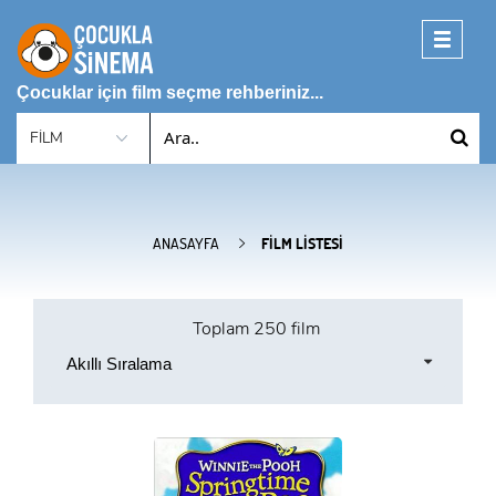
Toggle
navigati
Çocuklar için film seçme rehberiniz...
ANASAYFA
FILM LISTESI
Toplam
250 film
Akıllı Sıralama