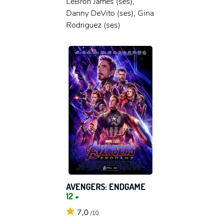
LeBron James (ses),
Danny DeVito (ses), Gina
Rodriguez (ses)
AVENGERS: ENDGAME
12 +
7,0
/10