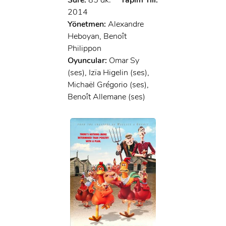
2014
Yönetmen:
Alexandre
Heboyan, Benoît
Philippon
Oyuncular:
Omar Sy
(ses), Izïa Higelin (ses),
Michaël Grégorio (ses),
Benoît Allemane (ses)