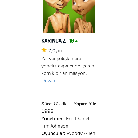
KARINCA Z
10 +
7,0
/10
Yer yer yetişkinlere
yönelik espriler de içeren,
komik bir animasyon.
Devamı...
Süre:
83 dk.
Yapım Yılı:
1998
Yönetmen:
Eric Darnell,
Tim Johnson
Oyuncular:
Woody Allen