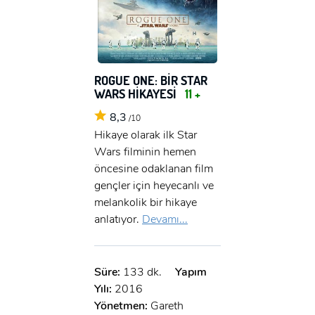
ROGUE ONE: BİR STAR
WARS HİKAYESİ
11 +
8,3
/10
Hikaye olarak ilk Star
Wars filminin hemen
öncesine odaklanan film
gençler için heyecanlı ve
melankolik bir hikaye
anlatıyor.
Devamı...
Süre:
133 dk.
Yapım
Yılı:
2016
Yönetmen:
Gareth