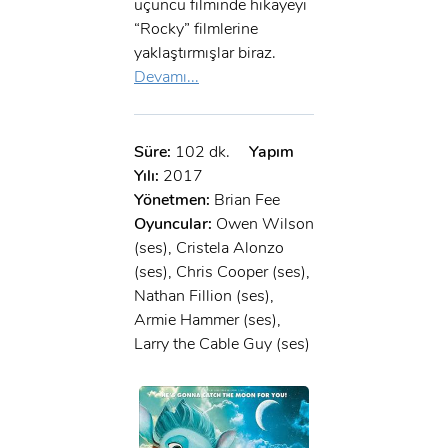
üçüncü filminde hikayeyi
“Rocky” filmlerine
yaklaştırmışlar biraz.
Devamı...
Süre:
102 dk.
Yapım
Yılı:
2017
Yönetmen:
Brian Fee
Oyuncular:
Owen Wilson
(ses), Cristela Alonzo
(ses), Chris Cooper (ses),
Nathan Fillion (ses),
Armie Hammer (ses),
Larry the Cable Guy (ses)