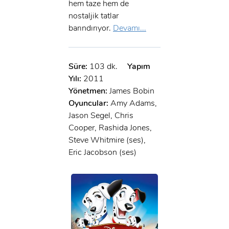
hem taze hem de
nostaljik tatlar
barındırıyor.
Devamı...
Süre:
103 dk.
Yapım
Yılı:
2011
Yönetmen:
James Bobin
Oyuncular:
Amy Adams,
Jason Segel, Chris
Cooper, Rashida Jones,
Steve Whitmire (ses),
Eric Jacobson (ses)
x
ÜYE OL