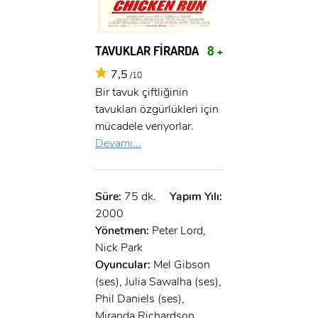
TAVUKLAR FİRARDA
8 +
7,5
/10
Bir tavuk çiftliğinin
tavukları özgürlükleri için
mücadele veriyorlar.
Devamı...
Süre:
75 dk.
Yapım Yılı:
2000
Yönetmen:
Peter Lord,
Nick Park
Oyuncular:
Mel Gibson
(ses), Julia Sawalha (ses),
Phil Daniels (ses),
Miranda Richardson