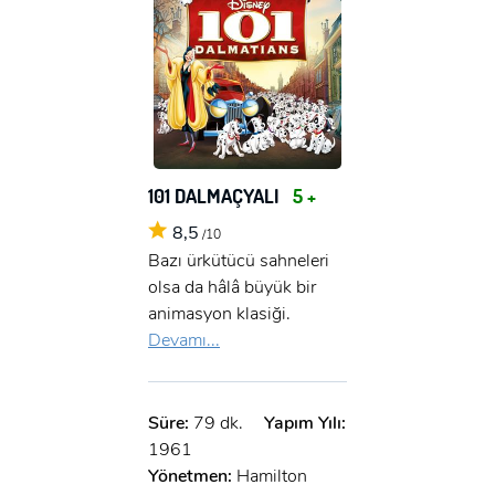
x
GIRIŞ YAP
Ad Soyad:
E-Posta:
E-Posta:
Şifre:
101 DALMAÇYALI
5 +
Şifre:
8,5
/10
Bazı ürkütücü sahneleri
Beni Hatırla
Şifremi Unuttum ?
olsa da hâlâ büyük bir
animasyon klasiği.
ÜYE OL
Devamı...
GIRIŞ
GIRIŞ
Süre:
79 dk.
Yapım Yılı:
1961
Yönetmen:
Hamilton