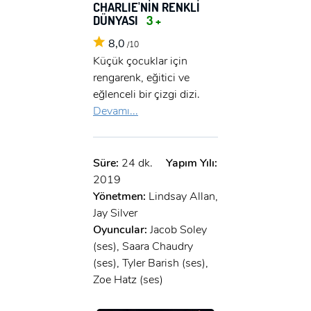
CHARLIE'NİN RENKLİ
DÜNYASI
3 +
8,0
/10
Küçük çocuklar için
rengarenk, eğitici ve
eğlenceli bir çizgi dizi.
Devamı...
Süre:
24 dk.
Yapım Yılı:
2019
Yönetmen:
Lindsay Allan,
Jay Silver
Oyuncular:
Jacob Soley
(ses), Saara Chaudry
(ses), Tyler Barish (ses),
Zoe Hatz (ses)