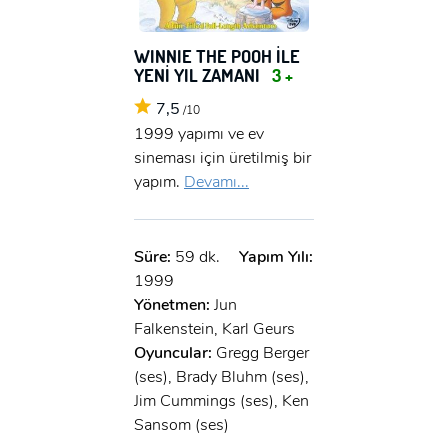
WINNIE THE POOH İLE
YENİ YIL ZAMANI
3 +
7,5
/10
1999 yapımı ve ev
sineması için üretilmiş bir
yapım.
Devamı...
Süre:
59 dk.
Yapım Yılı:
1999
Yönetmen:
Jun
Falkenstein, Karl Geurs
Oyuncular:
Gregg Berger
(ses), Brady Bluhm (ses),
Jim Cummings (ses), Ken
Sansom (ses)