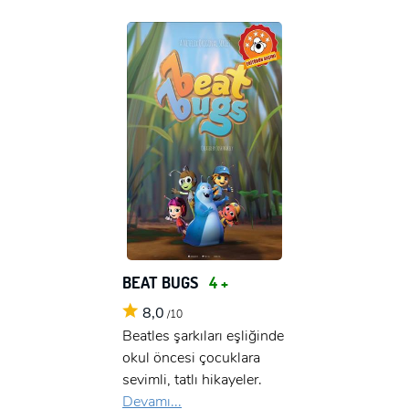
BEAT BUGS
4 +
8,0
/10
Beatles şarkıları eşliğinde
okul öncesi çocuklara
sevimli, tatlı hikayeler.
Devamı...