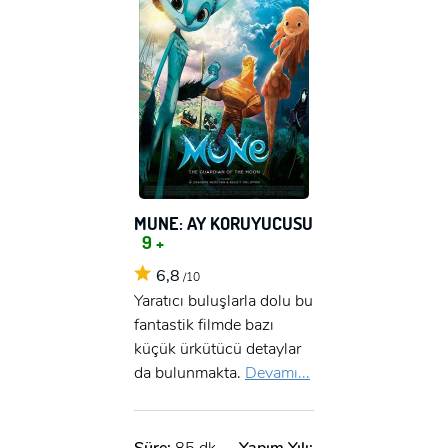
MUNE: AY KORUYUCUSU
9 +
6,8
/10
Yaratıcı buluşlarla dolu bu
fantastik filmde bazı
küçük ürkütücü detaylar
da bulunmakta.
Devamı...
Süre:
85 dk.
Yapım Yılı: