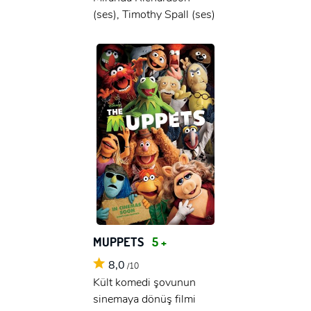
(ses), Timothy Spall (ses)
MUPPETS
5 +
8,0
/10
Kült komedi şovunun
sinemaya dönüş filmi