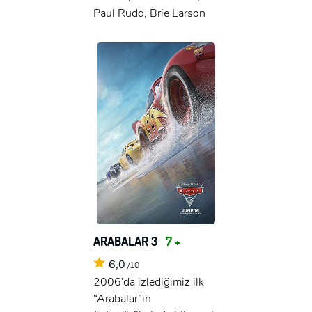
Paul Rudd, Brie Larson
ARABALAR 3
7 +
6,0
/10
2006’da izlediğimiz ilk
“Arabalar”ın