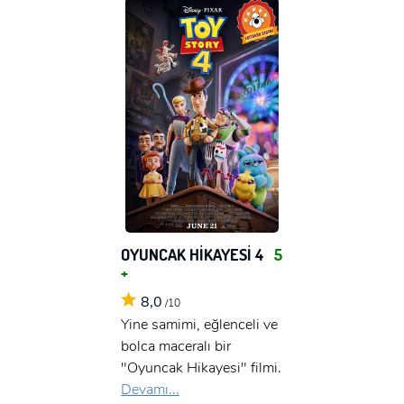
OYUNCAK HİKAYESİ 4
5
+
8,0
/10
Yine samimi, eğlenceli ve
bolca maceralı bir
"Oyuncak Hikayesi" filmi.
Devamı...