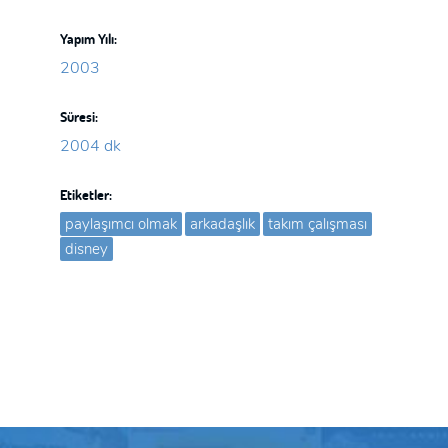
Yapım Yılı:
2003
Süresi:
2004 dk
Etiketler:
paylaşımcı olmak
arkadaşlık
takım çalışması
disney