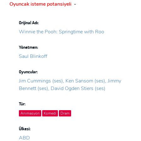
Oyuncak isteme potansiyeli
-
Orijinal Adı:
Winnie the Pooh: Springtime with Roo
Yönetmen:
Saul Blinkoff
Oyuncular:
Jim Cummings (ses), Ken Sansom (ses), Jimmy
Bennett (ses), David Ogden Stiers (ses)
Tür:
Animasyon
Komedi
Dram
Ülkesi:
ABD