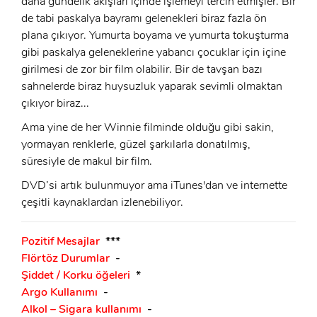
daha gündelik akışları içinde işlemeyi tercih etmişler. Bir
de tabi paskalya bayramı gelenekleri biraz fazla ön
Beni Hatırla
Şifremi Unuttum ?
plana çıkıyor. Yumurta boyama ve yumurta tokuşturma
gibi paskalya geleneklerine yabancı çocuklar için içine
ÜYE OL
GIRIŞ
girilmesi de zor bir film olabilir. Bir de tavşan bazı
sahnelerde biraz huysuzluk yaparak sevimli olmaktan
çıkıyor biraz...
GIRIŞ
Ama yine de her Winnie filminde olduğu gibi sakin,
yormayan renklerle, güzel şarkılarla donatılmış,
süresiyle de makul bir film.
DVD’si artık bulunmuyor ama iTunes'dan ve internette
çeşitli kaynaklardan izlenebiliyor.
Pozitif Mesajlar
***
Flörtöz Durumlar
-
Şiddet / Korku öğeleri
*
Argo Kullanımı
-
Alkol – Sigara kullanımı
-