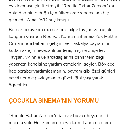
ev sineması için üretmişti. “Roo ile Bahar Zamanı” da
onlardan biri olduğu için ülkemizde sinemalara hiç
gelmedi. Ama DVD’si çıkmıştı.
Bu kez hikayenin merkezinde bilge tavşan ve küçük
kanguru yavrusu Roo var. Kahramanlarımız Yük Hektar
Ormanı’nda baharın gelişini ve Paskalya bayramını
kutlamak için heyecanlı bir telaşın içine düşerler.
x
Tavşan, Winnie ve arkadaşlarına bahar temizliği
ÜYE OL
yaparken kendisine yardım etmelerini söyler. Böylece
x
hep beraber yardımlaşmanın, bayram gibi özel günleri
GIRIŞ YAP
Ad Soyad:
sevdiklerinle paylaşmanın güzelliğini yaşayarak
öğrenirler.
E-Posta:
E-Posta:
ÇOCUKLA SİNEMA'NIN YORUMU
Şifre:
“Roo ile Bahar Zamanı”nda öyle büyük heyecanlı bir
macera yok. Her zamanki mesajlarını kahramanların
Şifre: