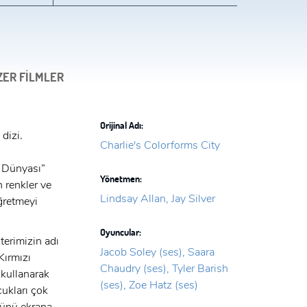
ZER FİLMLER
Orijinal Adı:
 dizi.
Charlie's Colorforms City
i Dünyası”
Yönetmen:
 renkler ve
Lindsay Allan, Jay Silver
öğretmeyi
Oyuncular:
terimizin adı
Jacob Soley (ses), Saara
Kırmızı
Chaudry (ses), Tyler Barish
i kullanarak
(ses), Zoe Hatz (ses)
cukları çok