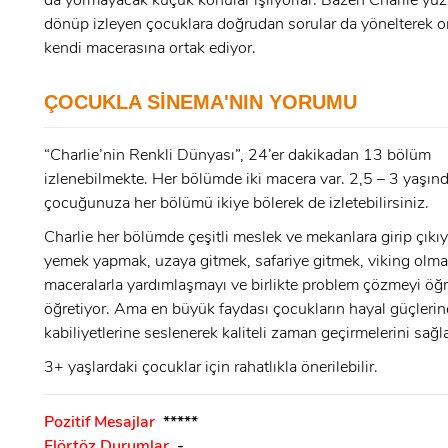
da yormayacak küçük konular işliyorlar. Bazen Charlie yü
dönüp izleyen çocuklara doğrudan sorular da yönelterek on
E-Posta:
kendi macerasına ortak ediyor.
E-Posta:
ÇOCUKLA SİNEMA'NIN YORUMU
Şifre:
“Charlie’nin Renkli Dünyası”, 24’er dakikadan 13 bölüm
Şifre:
izlenebilmekte. Her bölümde iki macera var. 2,5 – 3 yaşın
çocuğunuza her bölümü ikiye bölerek de izletebilirsiniz.
Beni Hatırla
Şifremi Unuttum ?
Charlie her bölümde çeşitli meslek ve mekanlara girip çıkıyo
yemek yapmak, uzaya gitmek, safariye gitmek, viking olma
ÜYE OL
maceralarla yardımlaşmayı ve birlikte problem çözmeyi öğr
GIRIŞ
öğretiyor. Ama en büyük faydası çocukların hayal güçlerine
kabiliyetlerine seslenerek kaliteli zaman geçirmelerini sağ
GIRIŞ
3+ yaşlardaki çocuklar için rahatlıkla önerilebilir.
Pozitif Mesajlar
*****
Flörtöz Durumlar
-