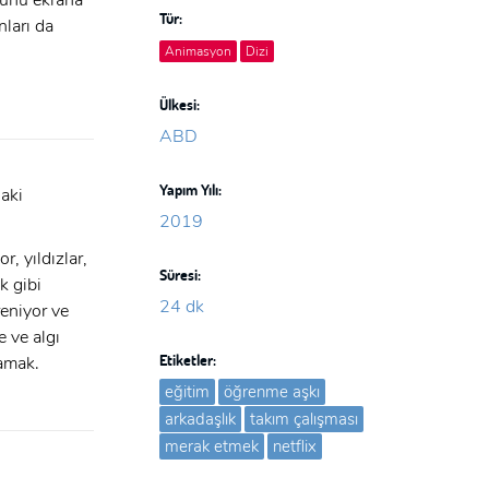
zünü ekrana
Tür:
ları da
Animasyon
Dizi
Ülkesi:
ABD
Yapım Yılı:
daki
2019
r, yıldızlar,
Süresi:
k gibi
24 dk
eniyor ve
 ve algı
Etiketler:
lamak.
eğitim
öğrenme aşkı
arkadaşlık
takım çalışması
merak etmek
netflix