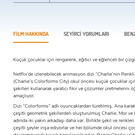
FİLM HAKKINDA
SEYİRCİ YORUMLARI
BEN
Küçük çocuklar için rengarenk, eğitici ve eğlenceli bir çizgi
Netflix’de izlenebilecek animasyon dizi “Charlie’nin Renkl
(Charlie’s Colorforms City) okul öncesi küçük çocuklar için
şekilleri kullanarak yaratıcı fikir ve çözümler üretmelerini 
amaçlıyor.
x
ÜYE OL
Dizi “Colorforms” adlı oyuncaklardan türetilmiş. Ana karak
x
çeşitli geometrik şekillerden oluşturulmuş Charlie. Mor ve 
GIRIŞ YAP
adında iki yakın arkadaşı daha var. Birlikte şekil ve renkler
Ad Soyad:
çeşitli şeyler inşa ediyorlar ve her bölümde okul öncesi ço