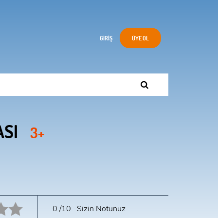
GIRIŞ
ÜYE OL
ASI
3+
10 star.
0
/10
Sizin Notunuz