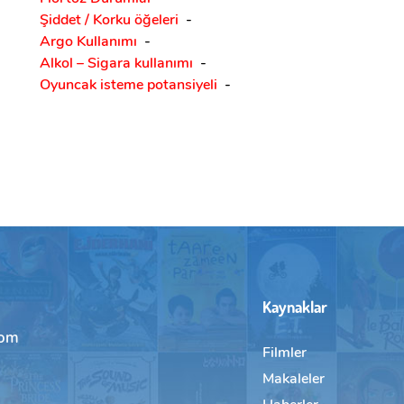
Şiddet / Korku öğeleri
-
Argo Kullanımı
-
Alkol – Sigara kullanımı
-
Oyuncak isteme potansiyeli
-
Kaynaklar
com
Filmler
Makaleler