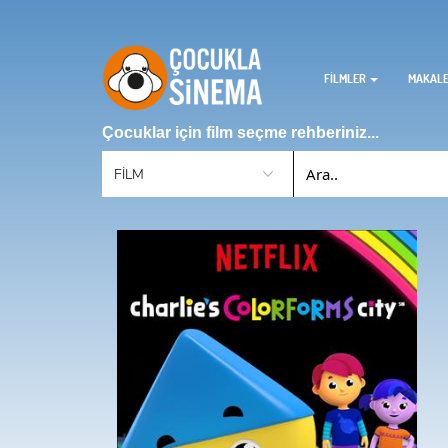
FİLMLER
MAKAL
Çocuklar için film seçme rehberiniz...