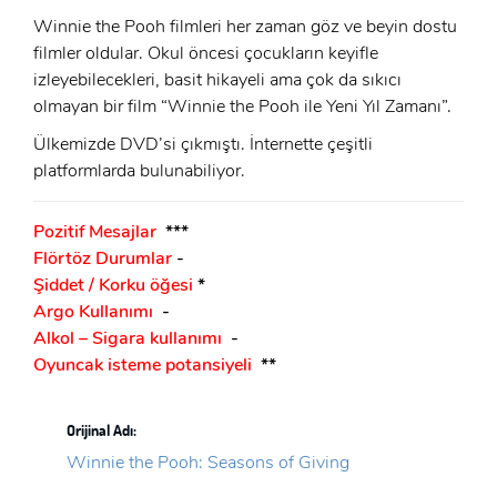
ÜYE OL
Winnie the Pooh filmleri her zaman göz ve beyin dostu
GIRIŞ
filmler oldular. Okul öncesi çocukların keyifle
izleyebilecekleri, basit hikayeli ama çok da sıkıcı
GIRIŞ
olmayan bir film “Winnie the Pooh ile Yeni Yıl Zamanı”.
Ülkemizde DVD’si çıkmıştı. İnternette çeşitli
platformlarda bulunabiliyor.
Pozitif Mesajlar
***
Flörtöz Durumlar
-
Şiddet / Korku öğesi
*
Argo Kullanımı
-
Alkol – Sigara kullanımı
-
Oyuncak isteme potansiyeli
**
Orijinal Adı:
Winnie the Pooh: Seasons of Giving