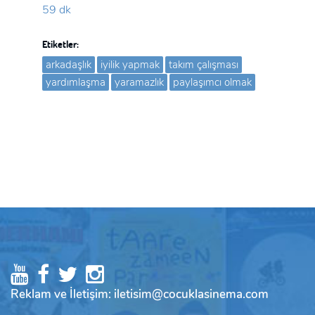
59 dk
Etiketler:
arkadaşlık
iyilik yapmak
takım çalışması
yardımlaşma
yaramazlık
paylaşımcı olmak
Reklam ve İletişim: iletisim@cocuklasinema.com