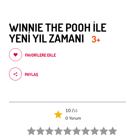
WINNIE THE POOH İLE
YENİ YIL ZAMANI
3+
FAVORILERE EKLE
PAYLAŞ
10 /
10
0 Yorum
1 star.
2 stars.
3 stars.
4 stars.
5 stars.
6 star.
7 star.
8 star.
9 star.
10 star.