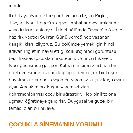
içinde.
İlk hikaye Winnie the pooh ve arkadaşları Piglet,
Tavşan, İyor, Tigger’ın kış ve sonbahar mevsimlerinde
yaşadıklarını anlatıyor. İkinci bölümde Tavşan’ın özenle
x
hazırlık yaptığı Şükran Günü yemeğinde yaşanan
ÜYE OL
karışıklıkları izliyoruz. Bu bölümde yemek için hindi
x
arayan Piglet’in hayal ettiği korkunç hindi görüntüsü
GIRIŞ YAP
Ad Soyad:
bazı hassas çocukları ürkütebilir. Üçüncü hikaye bir
Noel gecesinde geçiyor. Kahramanlarımız fırtınalı bir
noel gecesinde rüzgara kapılıp giden küçük bir kuşun
E-Posta:
hayatını kurtarırlar. Tavşan bu yaramaz küçük kuşa evini
E-Posta:
açar. Ancak minik kuşun yaramazlıkları
kahramanlarımızı epey bir uğraştırır. Hep birlikte ona
Şifre:
uçmayı öğretmeye çalışırlar. Duygusal ve güzel bir
teması olan bir hikaye.
Şifre:
ÇOCUKLA SİNEMA'NIN YORUMU
Beni Hatırla
Şifremi Unuttum ?