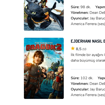
Süre:
98 dk.
Yapım
Yönetmen:
Dean DeB
Oyuncular:
Jay Baruc
America Ferrera (ses)
EJDERHANI NASIL E
8,5
/10
İlk filmde bir ayağını
daha büyümüş olarak 
Süre:
102 dk.
Yapı
Yönetmen:
Dean DeB
Oyuncular:
Jay Baruc
America Ferrera (ses)