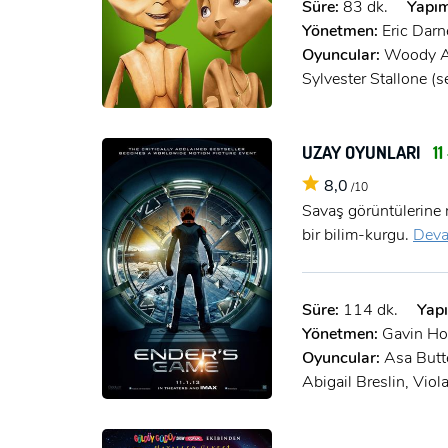
Süre:
83 dk.
Yapım
Yönetmen:
Eric Darn
Oyuncular:
Woody Al
Sylvester Stallone (s
UZAY OYUNLARI
11 
8,0
/10
Savaş görüntülerine 
bir bilim-kurgu.
Deva
Süre:
114 dk.
Yapı
Yönetmen:
Gavin H
Oyuncular:
Asa Butte
Abigail Breslin, Viol