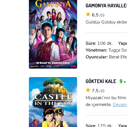
GAMONYA HAYALLE
6,5
/10
Güldüy Güldüy ekibin
Süre:
106 dk.
Yapı
Yönetmen:
Tugçe So
Oyuncular:
Berat Efe
GÖKTEKİ KALE
9 +
7,5
/10
Miyazaki’nin bu filmi
de içermekte.
Devamı
Süre:
125 dk.
Yapı