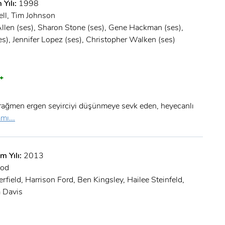
 Yılı:
1998
Şifre:
ell, Tim Johnson
len (ses), Sharon Stone (ses), Gene Hackman (ses),
Şifre:
es), Jennifer Lopez (ses), Christopher Walken (ses)
Beni Hatırla
Şifremi Unuttum ?
+
ÜYE OL
GIRIŞ
rağmen ergen seyirciyi düşünmeye sevk eden, heyecanlı
GIRIŞ
mı...
m Yılı:
2013
ood
rfield, Harrison Ford, Ben Kingsley, Hailee Steinfeld,
a Davis