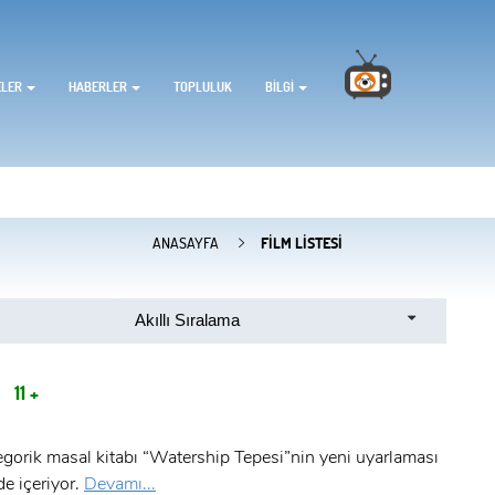
ELER
HABERLER
TOPLULUK
BILGI
ANASAYFA
FILM LISTESI
Akıllı Sıralama
İ
11 +
gorik masal kitabı “Watership Tepesi”nin yeni uyarlaması
de içeriyor.
Devamı...