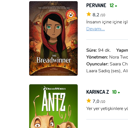
PERVANE
12 +
8,2
/10
İnsanın içine içine i
Devamı...
Süre:
94 dk.
Yapım
Yönetmen:
Nora Tw
Oyuncular:
Saara Ch
Laara Sadiq (ses), A
KARINCA Z
10 +
7,0
/10
Yer yer yetişkinlere 