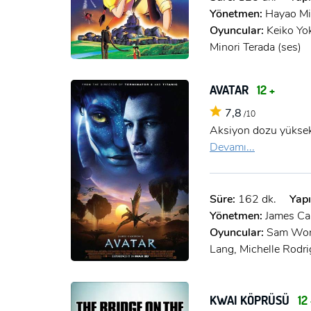
Yönetmen:
Hayao Mi
Oyuncular:
Keiko Yo
Minori Terada (ses)
AVATAR
12 +
7,8
/10
Aksiyon dozu yüksek 
Devamı...
Süre:
162 dk.
Yapı
Yönetmen:
James C
Oyuncular:
Sam Wort
Lang, Michelle Rodri
KWAI KÖPRÜSÜ
12 