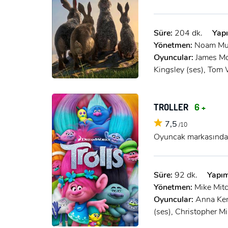
Süre:
204 dk.
Yapı
Yönetmen:
Noam Mu
Oyuncular:
James Mc
Kingsley (ses), Tom 
TROLLER
6 +
7,5
/10
Oyuncak markasından 
Süre:
92 dk.
Yapım
Yönetmen:
Mike Mitc
Oyuncular:
Anna Ken
(ses), Christopher M