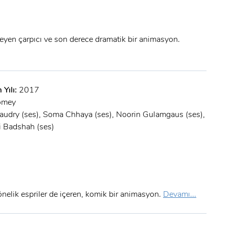
şleyen çarpıcı ve son derece dramatik bir animasyon.
 Yılı:
2017
omey
x
audry (ses), Soma Chhaya (ses), Noorin Gulamgaus (ses),
ÜYE OL
li Badshah (ses)
x
GIRIŞ YAP
Ad Soyad:
E-Posta:
yönelik espriler de içeren, komik bir animasyon.
Devamı...
E-Posta: