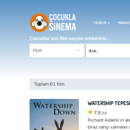
FİLMLER
MAKAL
Çocuklar için film seçme rehberiniz...
Toplam
61 film
WATERSHIP TEPES
7,5
/10
Richard Adams’ın ale
biraz vahşi sahneler 