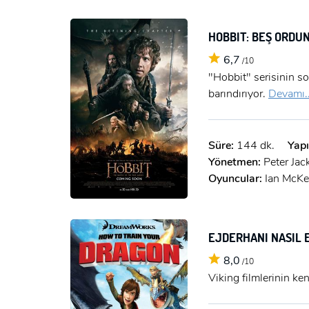
HOBBIT: BEŞ ORDU
6,7
/10
"Hobbit" serisinin so
barındırıyor.
Devamı..
Süre:
144 dk.
Yapı
Yönetmen:
Peter Jac
Oyuncular:
Ian McKe
EJDERHANI NASIL 
8,0
/10
Viking filmlerinin ken