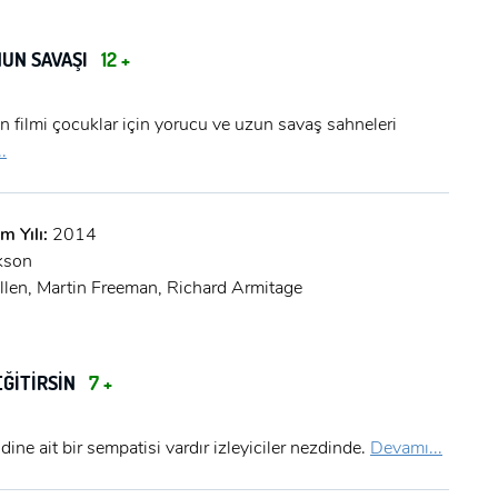
NUN SAVAŞI
12 +
n filmi çocuklar için yorucu ve uzun savaş sahneleri
.
m Yılı:
2014
kson
llen, Martin Freeman, Richard Armitage
EĞİTİRSİN
7 +
dine ait bir sempatisi vardır izleyiciler nezdinde.
Devamı...