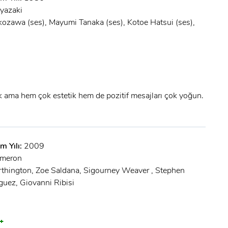
yazaki
kozawa (ses), Mayumi Tanaka (ses), Kotoe Hatsui (ses),
ama hem çok estetik hem de pozitif mesajları çok yoğun.
m Yılı:
2009
ameron
hington, Zoe Saldana, Sigourney Weaver , Stephen
guez, Giovanni Ribisi
+