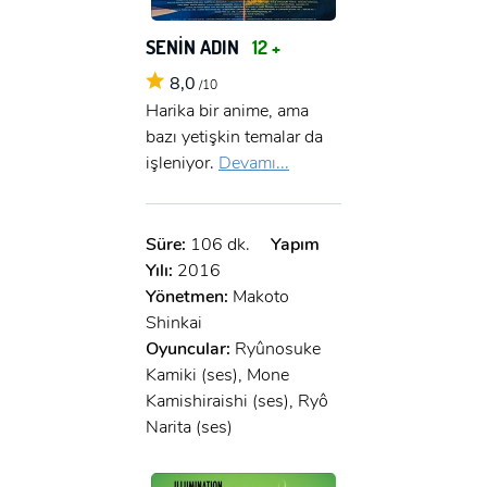
SENİN ADIN
12 +
8,0
/10
Harika bir anime, ama
bazı yetişkin temalar da
işleniyor.
Devamı...
Süre:
106 dk.
Yapım
Yılı:
2016
Yönetmen:
Makoto
Shinkai
Oyuncular:
Ryûnosuke
Kamiki (ses), Mone
Kamishiraishi (ses), Ryô
Narita (ses)