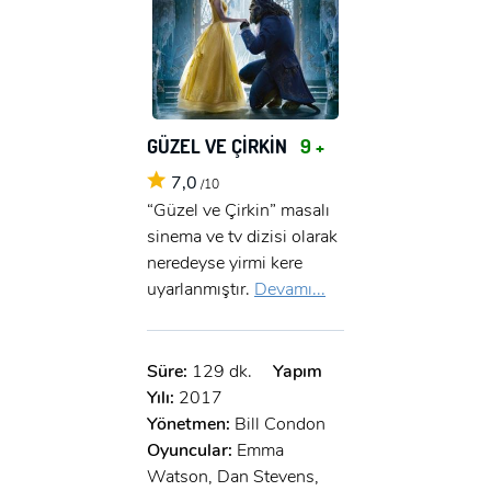
GÜZEL VE ÇİRKİN
9 +
7,0
/10
“Güzel ve Çirkin” masalı
sinema ve tv dizisi olarak
neredeyse yirmi kere
uyarlanmıştır.
Devamı...
Süre:
129 dk.
Yapım
Yılı:
2017
Yönetmen:
Bill Condon
Oyuncular:
Emma
Watson, Dan Stevens,