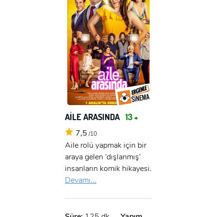
AİLE ARASINDA
13 +
7,5
/10
Aile rolü yapmak için bir
araya gelen ‘dışlanmış’
insanların komik hikayesi.
Devamı...
Süre:
125 dk.
Yapım