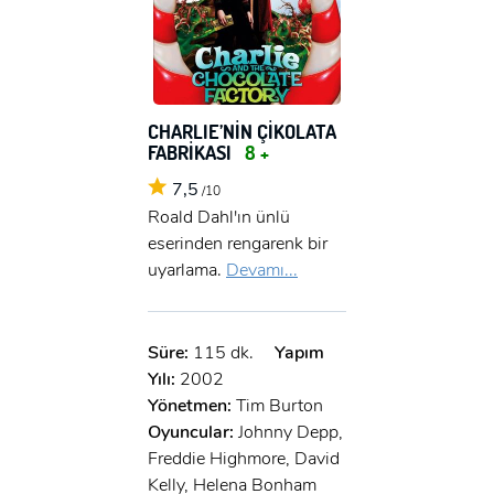
CHARLIE’NİN ÇİKOLATA
FABRİKASI
8 +
7,5
/10
Roald Dahl'ın ünlü
eserinden rengarenk bir
uyarlama.
Devamı...
Süre:
115 dk.
Yapım
Yılı:
2002
Yönetmen:
Tim Burton
Oyuncular:
Johnny Depp,
Freddie Highmore, David
Kelly, Helena Bonham