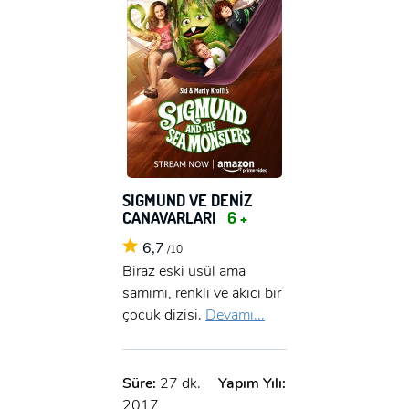
SIGMUND VE DENİZ
CANAVARLARI
6 +
6,7
/10
Biraz eski usül ama
samimi, renkli ve akıcı bir
çocuk dizisi.
Devamı...
Süre:
27 dk.
Yapım Yılı:
2017