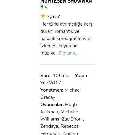
MUHTEŞEM SHOWMAN
9 +
7,5
/10
Her türlü ayrımcılığa karşı
duran, romantik ve
başarılı koreografileriyle
izlemesi keyifli bir
müzikal.
Devamı...
Süre:
105 dk.
Yapım
Yılı:
2017
Yönetmen:
Michael
Gracey
Oyuncular:
Hugh
Jackman, Michelle
Williams, Zac Efron ,
Zendaya, Rebecca
Ferguson, Austyn