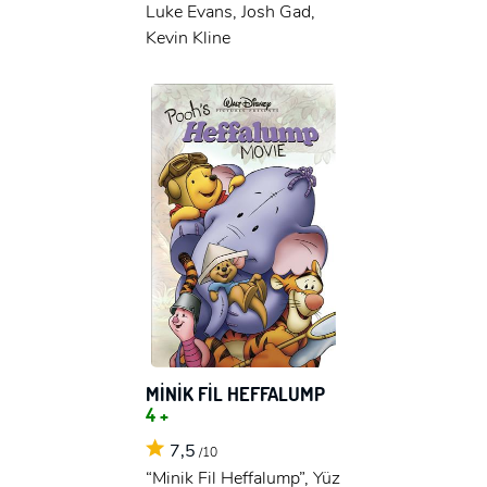
Luke Evans, Josh Gad,
Kevin Kline
MİNİK FİL HEFFALUMP
4 +
7,5
/10
“Minik Fil Heffalump”, Yüz