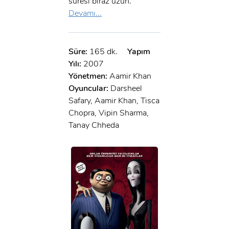
süresi biraz uzun.
Devamı...
Süre:
165 dk.
Yapım
Yılı:
2007
Yönetmen:
Aamir Khan
Oyuncular:
Darsheel
Safary, Aamir Khan, Tisca
Chopra, Vipin Sharma,
Tanay Chheda
x
ÜYE OL