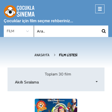
Toggle
navigati
Çocuklar için film seçme rehberiniz...
ANASAYFA
FILM LISTESI
Toplam
30 film
Akıllı Sıralama