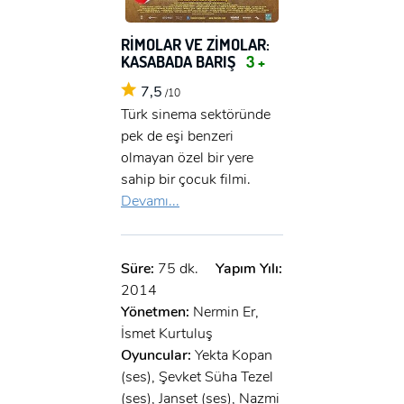
RİMOLAR VE ZİMOLAR:
KASABADA BARIŞ
3 +
7,5
/10
Türk sinema sektöründe
pek de eşi benzeri
olmayan özel bir yere
sahip bir çocuk filmi.
Devamı...
Süre:
75 dk.
Yapım Yılı:
2014
Yönetmen:
Nermin Er,
İsmet Kurtuluş
Oyuncular:
Yekta Kopan
(ses), Şevket Süha Tezel
(ses), Janset (ses), Nazmi