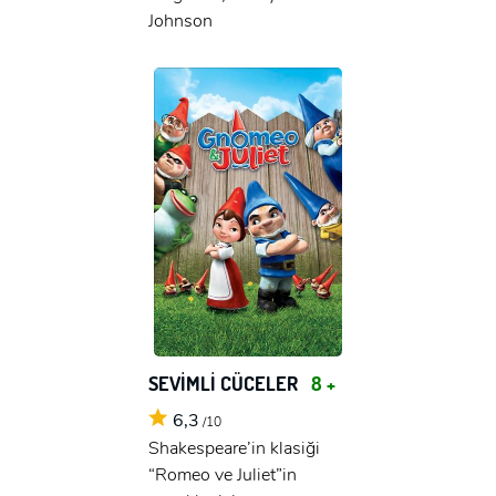
Johnson
SEVİMLİ CÜCELER
8 +
6,3
/10
Shakespeare’in klasiği
“Romeo ve Juliet”in