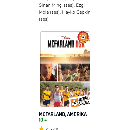
Sinan Mıhçı (ses), Ezgi
Mola (ses), Hayko Cepkin
(ses)
MCFARLAND, AMERİKA
10 +
7,5
/10