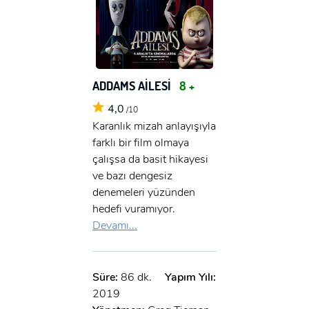
x
GIRIŞ YAP
Ad Soyad:
E-Posta:
E-Posta:
ADDAMS AİLESİ
8 +
4,0
/10
Şifre:
Karanlık mizah anlayışıyla
Şifre:
farklı bir film olmaya
çalışsa da basit hikayesi
ve bazı dengesiz
Beni Hatırla
Şifremi Unuttum ?
denemeleri yüzünden
ÜYE OL
hedefi vuramıyor.
GIRIŞ
Devamı...
GIRIŞ
Süre:
86 dk.
Yapım Yılı:
2019