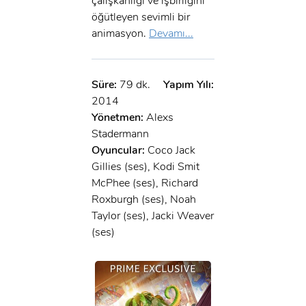
çalışkanlığı ve işbirliğini
öğütleyen sevimli bir
animasyon.
Devamı...
Süre:
79 dk.
Yapım Yılı:
2014
Yönetmen:
Alexs
Stadermann
Oyuncular:
Coco Jack
Gillies (ses), Kodi Smit
McPhee (ses), Richard
Roxburgh (ses), Noah
Taylor (ses), Jacki Weaver
(ses)