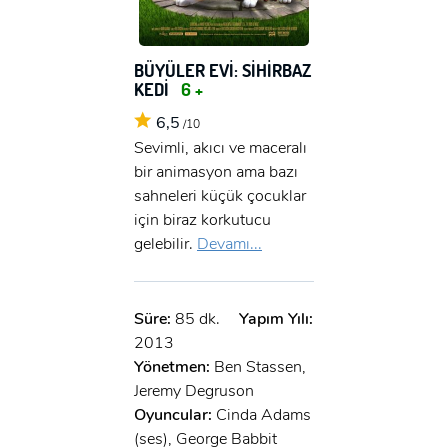
BÜYÜLER EVİ: SİHİRBAZ
KEDİ
6 +
6,5
/10
Sevimli, akıcı ve maceralı
bir animasyon ama bazı
sahneleri küçük çocuklar
için biraz korkutucu
gelebilir.
Devamı...
Süre:
85 dk.
Yapım Yılı:
2013
Yönetmen:
Ben Stassen,
Jeremy Degruson
Oyuncular:
Cinda Adams
(ses), George Babbit