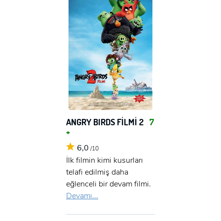
ANGRY BIRDS FİLMİ 2
7
+
6,0
/10
İlk filmin kimi kusurları
telafi edilmiş daha
eğlenceli bir devam filmi.
Devamı...