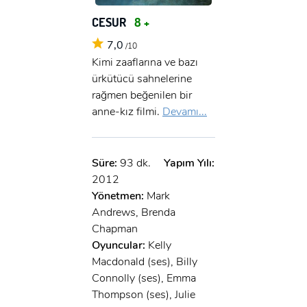
CESUR
8 +
7,0
/10
Kimi zaaflarına ve bazı
ürkütücü sahnelerine
rağmen beğenilen bir
anne-kız filmi.
Devamı...
Süre:
93 dk.
Yapım Yılı:
2012
Yönetmen:
Mark
Andrews, Brenda
Chapman
Oyuncular:
Kelly
Macdonald (ses), Billy
Connolly (ses), Emma
Thompson (ses), Julie