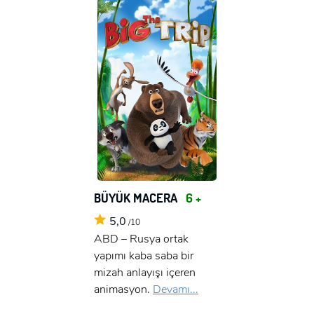
BÜYÜK MACERA
6 +
5,0
/10
ABD – Rusya ortak
yapımı kaba saba bir
mizah anlayışı içeren
animasyon.
Devamı...