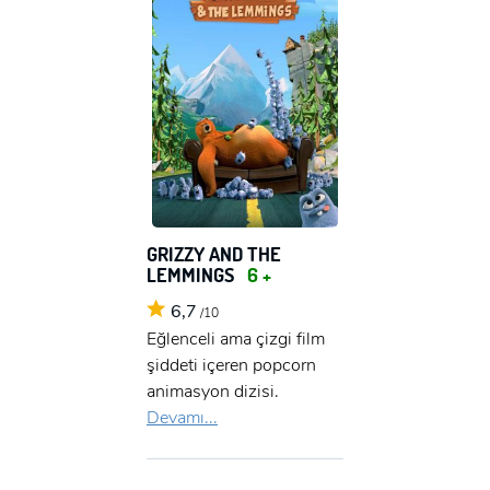
GRIZZY AND THE
LEMMINGS
6 +
6,7
/10
Eğlenceli ama çizgi film
şiddeti içeren popcorn
animasyon dizisi.
Devamı...