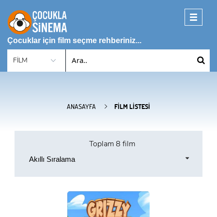
Toggle
navigati
Çocuklar için film seçme rehberiniz...
ANASAYFA
FILM LISTESI
Toplam
8 film
Akıllı Sıralama