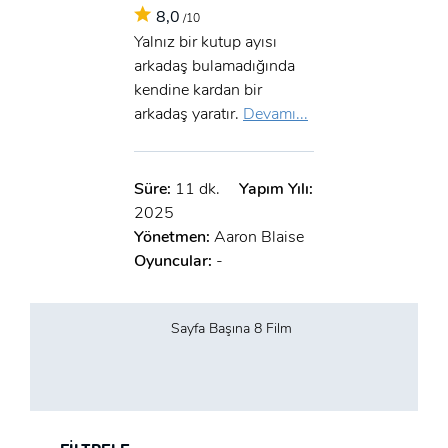
8,0
/10
x
Yalnız bir kutup ayısı
ÜYE OL
arkadaş bulamadığında
x
kendine kardan bir
GIRIŞ YAP
Ad Soyad:
arkadaş yaratır.
Devamı...
E-Posta:
Süre:
11 dk.
Yapım Yılı:
E-Posta:
2025
Yönetmen:
Aaron Blaise
Şifre:
Oyuncular:
-
Şifre:
Sayfa Başına 8 Film
Beni Hatırla
Şifremi Unuttum ?
ÜYE OL
GIRIŞ
GIRIŞ