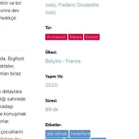
irir ve bir
(ses), Frederic Souterelle
 sonra dev
(ses)
rledikçe
.
Tür:
Animasyon
Macera
Komedi
Ülkesi:
rda. Bigfoot
Belçika - Fransa
kteler,
ları biraz
Yapım Yılı:
2020
ı detaylara
dığı sahnede
Süresi:
rkadaşı
89 dk
 de konuşmak
rlar.
Etiketler:
çocukların
aile olmak
hedeflere