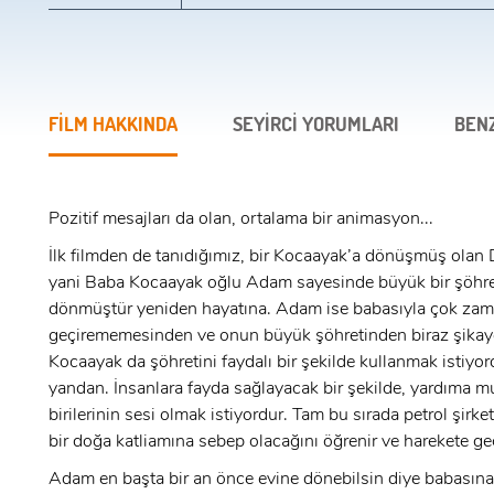
FİLM HAKKINDA
SEYİRCİ YORUMLARI
BEN
Pozitif mesajları da olan, ortalama bir animasyon...
İlk filmden de tanıdığımız, bir Kocaayak’a dönüşmüş olan 
yani Baba Kocaayak oğlu Adam sayesinde büyük bir şöhre
dönmüştür yeniden hayatına. Adam ise babasıyla çok za
geçirememesinden ve onun büyük şöhretinden biraz şikaye
Kocaayak da şöhretini faydalı bir şekilde kullanmak istiyor
yandan. İnsanlara fayda sağlayacak bir şekilde, yardıma m
birilerinin sesi olmak istiyordur. Tam bu sırada petrol şirket
bir doğa katliamına sebep olacağını öğrenir ve harekete g
Adam en başta bir an önce evine dönebilsin diye babasın