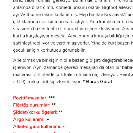
biraz sabırlı olması gerekiyor bu filmde. Zira filmin ilk 40 
ÜYE OL
GIRIŞ
anlamda biraz cimri. Komedi unsuru olarak Bigfoot ailesiy
ayı Wilbur ve rakun kullanılmış. Hep birlikte Kocaayak’ı a
çıktıklarında ise asıl macera başlıyor. Ana karakterler bu 
GIRIŞ
sırasında bazen tehlikeli durumların içinde kalıyorlar. Ada
kurtla karşılaşıyor mesela. Ama onunla konuşabildiği için
sakinleştirebiliyor ve yardımlaşıyorlar. Yine de kurt bazen
çocuklar için korkutucu görünebilir.
Aile olmak ve bir kişinin bile bazen gidişatı değiştirebilece
işleniyor. Aynı zamanda çevreci mesajları da olan bir bab
macerası. Zihinlerde çok kalıcı olmasa da, izleniyor. BeinC
(TOD) Türkçe dublaj izlenebiliyor.
* Burak Göral
Pozitif mesajlar:
***
Flörtöz durumlar:
**
Şiddet/korku ögeleri:
**
Argo kullanımı:
-
Alkol-sigara kullanımı:
-