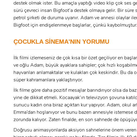
destek olmak ister. Bu amaçla yaptığı video klip çok ses get
sürü çevreci insan Bigfoot’a destek olmaya gelir. Bir süre
x
petrol şirketi de duruma uyanır. Adam ve annesi olaylar ile
ÜYE OL
Bigfoot için endişelenmeye başlarlar, çünkü kaybolmuştur
x
GIRIŞ YAP
ÇOCUKLA SİNEMA'NIN YORUMU
Ad Soyad:
İlk filmi izlemeseniz de çok kısa bir özet geçiliyor en başla
E-Posta:
ve oğlu Adam, büyük ayaklara sahipler; çok hızlı koşabilme
hayvanları anlamaktalar ve kulakları çok keskindir. Bu da on
E-Posta:
süper kahramanlara yaklaştırıyor.
İlk filme göre daha pozitif mesajlar barındırıyor olsa da baz
Şifre:
yine de dikkat etmeli. Kocaayak’ın televizyon şovuna katıl
sunucu kadın ona biraz açıktan kur yapıyor. Adam, okul a
Şifre:
Emma’dan hoşlanıyor ve bunu bazen annesiyle istemese
zorunda kalıyor. Zaten finalde, en son sahnede de öpüşüyo
Beni Hatırla
Şifremi Unuttum ?
Doğrusu animasyonlarda aksiyon sahnelerine önem veren 