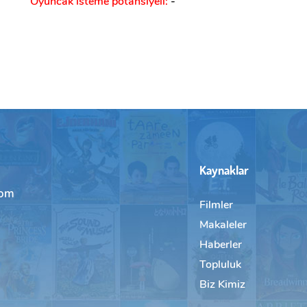
Oyuncak isteme potansiyeli:
-
Kaynaklar
com
Filmler
Makaleler
Haberler
Topluluk
Biz Kimiz