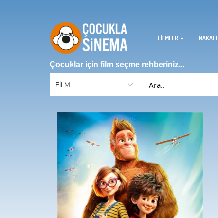
FİLMLER
MAKAL
Çocuklar için film seçme rehberiniz...