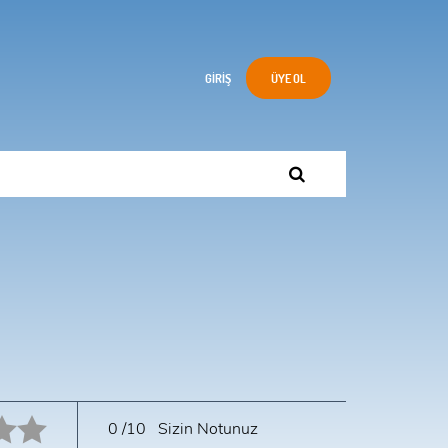
GIRIŞ
ÜYE OL
10 star.
0
/10
Sizin Notunuz