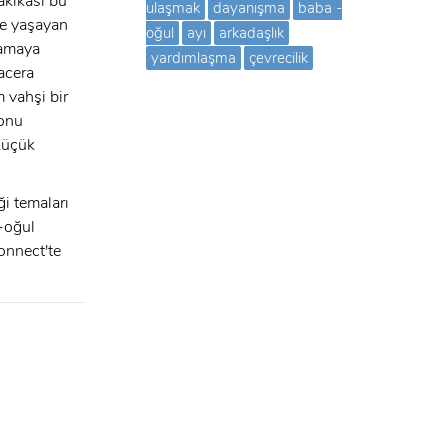
dakikası bu
ulaşmak
dayanışma
baba -
le yaşayan
oğul
ayı
arkadaşlık
ramaya
yardımlaşma
çevrecilik
macera
m vahşi bir
 onu
 küçük
ği temaları
a-oğul
onnect'te