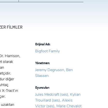
ZER FİLMLER
Orijinal Adı:
Bigfoot Family
Dr. Harrison,
t olarak
Yönetmen:
man
Jeremy Degruson, Ben
tçidir.
Stassen
dur diğer
uhtaç
Oyuncular:
i X-Tract’ın
Jules Medcraft (ses), Kylian
eçer.
Trouillard (ses), Alexis
a uzaktan
Victor (ses), Marie Chevalot