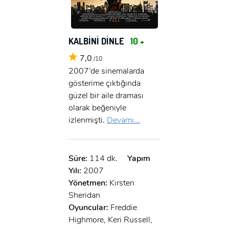
KALBİNİ DİNLE
10 +
7,0
/10
2007’de sinemalarda
gösterime çıktığında
güzel bir aile draması
olarak beğeniyle
izlenmişti.
Devamı...
Süre:
114 dk.
Yapım
Yılı:
2007
Yönetmen:
Kirsten
Sheridan
Oyuncular:
Freddie
Highmore, Keri Russell,