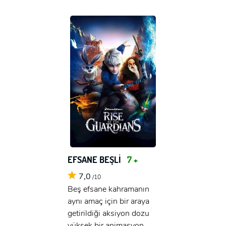
EFSANE BEŞLİ
7 +
7,0
/10
Beş efsane kahramanın
aynı amaç için bir araya
getirildiği aksiyon dozu
yüksek bir animasyon.