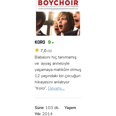
KORO
9 +
7,0
/10
Babasını hiç tanımamış
ve ayyaş annesiyle
yaşamaya mahkûm olmuş
12 yaşındaki bir çocuğun
hikayesini anlatıyor
“Koro”.
Devamı...
Süre:
103 dk.
Yapım
Yılı:
2014