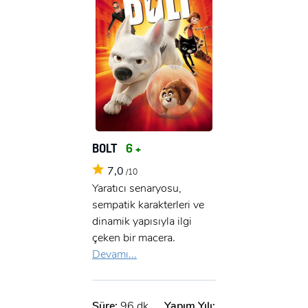
BOLT
6 +
7,0
/10
Yaratıcı senaryosu,
sempatik karakterleri ve
dinamik yapısıyla ilgi
çeken bir macera.
Devamı...
Süre:
96 dk.
Yapım Yılı: