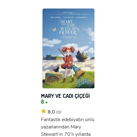
MARY VE CADI ÇİÇEĞİ
8 +
8,0
/10
Fantastik edebiyatın ünlü
yazarlarından Mary
Stewart’ın 70’li yıllarda