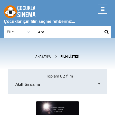
Toggle
navigati
Çocuklar için film seçme rehberiniz...
ANASAYFA
FILM LISTESI
Toplam
82 film
Akıllı Sıralama