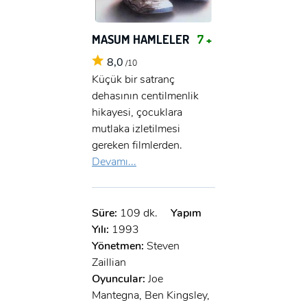
x
GIRIŞ YAP
Ad Soyad:
MASUM HAMLELER
7 +
E-Posta:
8,0
/10
E-Posta:
Küçük bir satranç
dehasının centilmenlik
hikayesi, çocuklara
Şifre:
mutlaka izletilmesi
Şifre:
gereken filmlerden.
Devamı...
Beni Hatırla
Şifremi Unuttum ?
ÜYE OL
GIRIŞ
Süre:
109 dk.
Yapım
Yılı:
1993
Yönetmen:
Steven
GIRIŞ
Zaillian
Oyuncular:
Joe
Mantegna, Ben Kingsley,