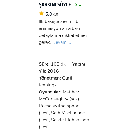
ŞARKINI SÖYLE
7 +
5,0
/10
İlk bakışta sevimli bir
animasyon ama bazı
detaylarına dikkat etmek
gerek.
Devamı...
Süre:
108 dk.
Yapım
Yılı:
2016
Yönetmen:
Garth
Jennings
Oyuncular:
Matthew
McConaughey (ses),
Reese Witherspoon
(ses), Seth MacFarlane
(ses), Scarlett Johansson
(ses)