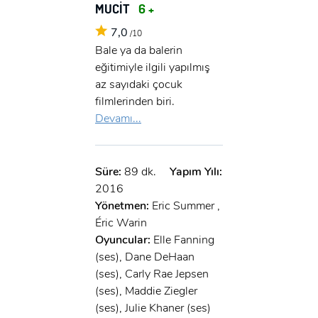
MUCİT
6 +
7,0
/10
Bale ya da balerin
eğitimiyle ilgili yapılmış
az sayıdaki çocuk
filmlerinden biri.
Devamı...
Süre:
89 dk.
Yapım Yılı:
2016
Yönetmen:
Eric Summer ,
Éric Warin
Oyuncular:
Elle Fanning
(ses), Dane DeHaan
(ses), Carly Rae Jepsen
(ses), Maddie Ziegler
(ses), Julie Khaner (ses)