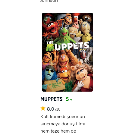
Johnson
MUPPETS
5 +
8,0
/10
Kült komedi şovunun
sinemaya dönüş filmi
hem taze hem de