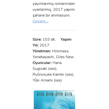
yayımlanmış romanından
uyarlanmış, 2017 yapımı
şahane bir animasyon.
Devamı...
Süre:
103 dk.
Yapım
Yılı:
2017
Yönetmen:
Hiromasa
Yonebayashi, Giles New
Oyuncular:
Hana
Sugisaki (ses),
Ryûnosuke Kamiki (ses),
Yûki Amami (ses)