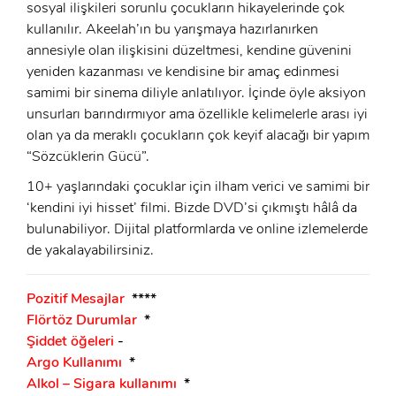
sosyal ilişkileri sorunlu çocukların hikayelerinde çok
kullanılır. Akeelah’ın bu yarışmaya hazırlanırken
Beni Hatırla
Şifremi Unuttum ?
annesiyle olan ilişkisini düzeltmesi, kendine güvenini
yeniden kazanması ve kendisine bir amaç edinmesi
ÜYE OL
GIRIŞ
samimi bir sinema diliyle anlatılıyor. İçinde öyle aksiyon
unsurları barındırmıyor ama özellikle kelimelerle arası iyi
GIRIŞ
olan ya da meraklı çocukların çok keyif alacağı bir yapım
“Sözcüklerin Gücü”.
10+ yaşlarındaki çocuklar için ilham verici ve samimi bir
‘kendini iyi hisset’ filmi. Bizde DVD’si çıkmıştı hâlâ da
bulunabiliyor. Dijital platformlarda ve online izlemelerde
de yakalayabilirsiniz.
Pozitif Mesajlar
****
Flörtöz Durumlar
*
Şiddet öğeleri
-
Argo Kullanımı
*
Alkol – Sigara kullanımı
*