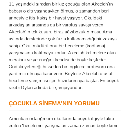
11 yaşındaki sıradan bir kız çocuğu olan Akeelah’ın
babası o altı yaşındayken ölmüş, o zamandan beri
annesiyle itiş-kakış bir hayat yaşıyor. Okuldaki
arkadaşları arasında da bir varoluş savaşı veren
Akeelah’ın tek kusuru biraz ağzıbozuk olması. Ama
aslında derslerinde çok fazla kullanamadığı bir zekaya
sahip. Okul müdürü onu bir heceleme (kodlama)
yarışmasına katılmaya zorlar. Akeelah kelimelere olan
x
ÜYE OL
merakını ve yeteneğini kendisi de böyle keşfeder.
Ondaki yeteneği hisseden bir ingilizce profesörü ona
x
yardımcı olmaya karar verir. Böylece Akeelah ulusal
GIRIŞ YAP
Ad Soyad:
heceleme yarışması için hazırlanmaya başlar. En büyük
rakibi Dylan adında bir şampiyondur.
E-Posta:
E-Posta:
ÇOCUKLA SİNEMA'NIN YORUMU
Şifre:
Amerikan ortaöğretim okullarında büyük ilgiyle takip
edilen ‘heceleme’ yarışmaları zaman zaman böyle kimi
Şifre: