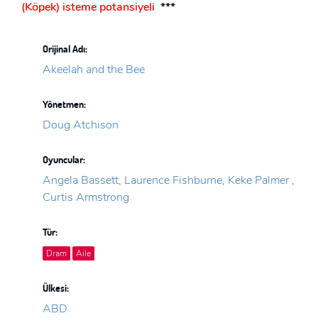
(Köpek) isteme potansiyeli
***
Orijinal Adı:
Akeelah and the Bee
Yönetmen:
Doug Atchison
Oyuncular:
Angela Bassett, Laurence Fishburne, Keke Palmer ,
Curtis Armstrong
Tür:
Dram
Aile
Ülkesi:
ABD