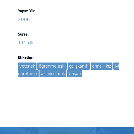
Yapım Yılı:
2006
Süresi:
112 dk
Etiketler:
yetenek
öğrenme aşkı
çalışkanlık
anne - kız
iyi
öğretmen
azimli olmak
başarı