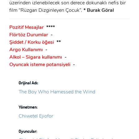
üzerinden izlenebilecek son derece dokunaklı nefis bir
film “Rüzgarı Dizginleyen Çocuk”.
* Burak Göral
Pozitif Mesajlar
****
Flörtöz Durumlar
-
Şiddet / Korku öğesi
**
Argo Kullanımı
-
Alkol – Sigara kullanımı
-
Oyuncak isteme potansiyeli
-
Orijinal Adı:
The Boy Who Harnessed the Wind
Yönetmen:
Chiwetel Ejiofor
Oyuncular: