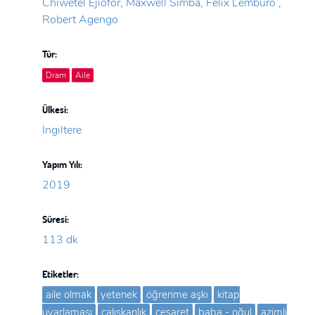
Chiwetel Ejiofor, Maxwell Simba, Felix Lemburo ,
Robert Agengo
Tür:
Dram
Aile
Ülkesi:
İngiltere
Yapım Yılı:
2019
Süresi:
113 dk
Etiketler:
aile olmak
yetenek
öğrenme aşkı
kitap
uyarlaması
çalışkanlık
cesaret
baba - oğul
azimli