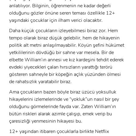
anlatılıyor. Bilginin, öğrenmenin ne kadar değerli
E-Posta:
olduğunu gözler önüne seren teması özellikle 12+
yaşındaki çocuklar için ilham verici olacaktır.
Şifre:
Daha küçük çocukların izleyebilmesi biraz zor. Hem
Şifre:
tempo olarak biraz düşük gelebilir, hem de hikayenin
politik alt metni anlaşılmayabilir. Köyün şefini hükümet
Beni Hatırla
Şifremi Unuttum ?
yetkililerinin dövdüğü bir sahne var mesela. Bir de
elbette William’ın annesi ve kız kardeşini tehdit ederek
ÜYE OL
GIRIŞ
evdeki yiyecekleri çalan hırsızların yarattığı terörü
gösteren sahneyle bir köpeğin açlık yüzünden ölmesi
de rahatsızlık yaratabilir biraz.
GIRIŞ
Ama çocukların bazen böyle biraz üzücü yoksulluk
hikayelerini izlemelerinde ve “yokluk”un nasıl bir şey
olduğunu görmelerinde fayda var. Zaten William’ın
bütün riskleri alarak azimle çalışıp, emek verip bu
çaresizliği yenmesinin hikayesi bu.
12+ yaşından itibaren çocuklarla birlikte Netflix