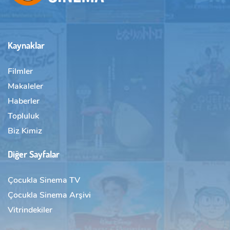
Kaynaklar
Filmler
Makaleler
Haberler
Topluluk
Biz Kimiz
Diğer Sayfalar
Çocukla Sinema TV
Çocukla Sinema Arşivi
Vitrindekiler