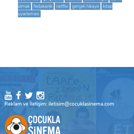
olmak
fedakarlık
netflix
gerçek hikaye
kitap
uyarlaması
Reklam ve İletişim: iletisim@cocuklasinema.com