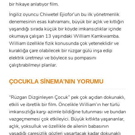
bir hikaye anlatıyor film.
İngiliz oyuncu Chiwetel Ejiofor’un bu ilk yönetmenlik
denemesinin esas kahramanı, büyük bir açlık ve kıtlığın
yaşandığı sırada küçük bir köyde imkansızlıklar içinde
okumaya çalışan 13 yaşındaki William Kamkwamba.
William özellikle fizik konusunda çok yeteneklidir ve
kuraklığa çare olabilecek bir rüzgar gülü inşa edip
elektrik üretmeyi ve böylece su pompasını
çalıştırabilmeyi planlar.
ÇOCUKLA SİNEMA'NIN YORUMU
x
“Rüzgarı Dizginleyen Çocuk” pek çok açıdan dokunaklı,
ÜYE OL
etkili ve ibretlik bir film. Öncelikle William’ın her türlü
x
imkansızlığa karşı azimle bildiğine tutunması ve bundan
GIRIŞ YAP
Ad Soyad:
vazgeçmemesi çok etkileyici. Büyük kıtlıkta yaşananlar,
açlık, yoksulluk ve özellikle de ailenin babasının
E-Posta:
yaşadığı çaresizlik gözleri yaşartacak kadar dokunaklı