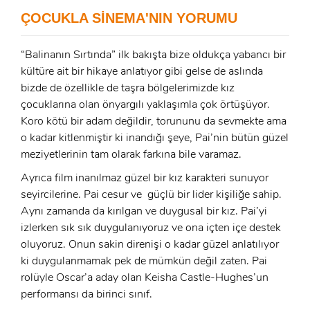
ÇOCUKLA SİNEMA'NIN YORUMU
Şifre:
Şifre:
“Balinanın Sırtında” ilk bakışta bize oldukça yabancı bir
kültüre ait bir hikaye anlatıyor gibi gelse de aslında
Beni Hatırla
Şifremi Unuttum ?
bizde de özellikle de taşra bölgelerimizde kız
çocuklarına olan önyargılı yaklaşımla çok örtüşüyor.
ÜYE OL
Koro kötü bir adam değildir, torununu da sevmekte ama
GIRIŞ
o kadar kitlenmiştir ki inandığı şeye, Pai’nin bütün güzel
meziyetlerinin tam olarak farkına bile varamaz.
GIRIŞ
Ayrıca film inanılmaz güzel bir kız karakteri sunuyor
seyircilerine. Pai cesur ve güçlü bir lider kişiliğe sahip.
Aynı zamanda da kırılgan ve duygusal bir kız. Pai’yi
izlerken sık sık duygulanıyoruz ve ona içten içe destek
oluyoruz. Onun sakin direnişi o kadar güzel anlatılıyor
ki duygulanmamak pek de mümkün değil zaten. Pai
rolüyle Oscar’a aday olan Keisha Castle-Hughes’un
performansı da birinci sınıf.