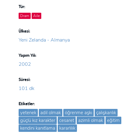
Tür:
Dram
Aile
Ülkesi:
Yeni Zelanda - Almanya
Yapım Yılı:
2002
Süresi:
101 dk
Etiketler:
yetenek
adil olmak
öğrenme aşkı
çalışkanlık
güçlü kız karakter
cesaret
azimli olmak
eğitim
kendini kanıtlama
kararlılık