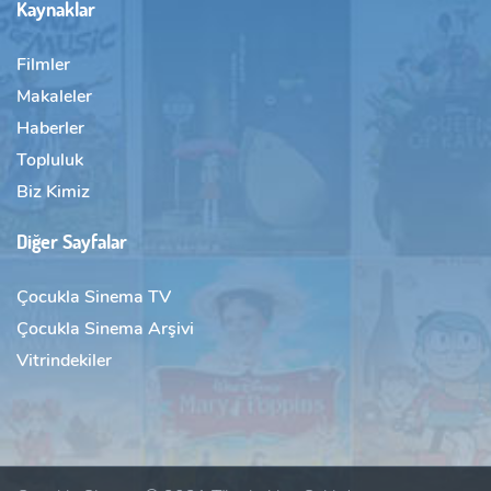
Kaynaklar
Filmler
Makaleler
Haberler
Topluluk
Biz Kimiz
Diğer Sayfalar
Çocukla Sinema TV
Çocukla Sinema Arşivi
Vitrindekiler