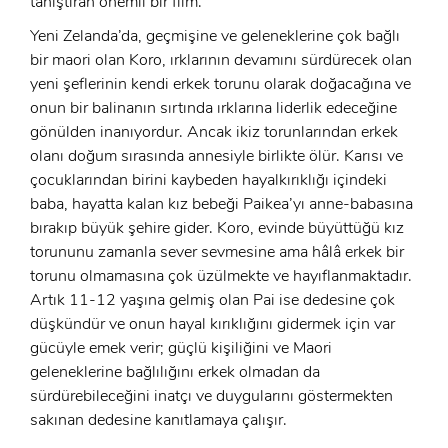
tanıştıran önemli bir film.
Yeni Zelanda’da, geçmişine ve geleneklerine çok bağlı
bir maori olan Koro, ırklarının devamını sürdürecek olan
yeni şeflerinin kendi erkek torunu olarak doğacağına ve
onun bir balinanın sırtında ırklarına liderlik edeceğine
gönülden inanıyordur. Ancak ikiz torunlarından erkek
olanı doğum sırasında annesiyle birlikte ölür. Karısı ve
çocuklarından birini kaybeden hayalkırıklığı içindeki
baba, hayatta kalan kız bebeği Paikea’yı anne-babasına
bırakıp büyük şehire gider. Koro, evinde büyüttüğü kız
torununu zamanla sever sevmesine ama hâlâ erkek bir
x
torunu olmamasına çok üzülmekte ve hayıflanmaktadır.
ÜYE OL
Artık 11-12 yaşına gelmiş olan Pai ise dedesine çok
x
düşkündür ve onun hayal kırıklığını gidermek için var
GIRIŞ YAP
Ad Soyad:
gücüyle emek verir; güçlü kişiliğini ve Maori
geleneklerine bağlılığını erkek olmadan da
E-Posta:
sürdürebileceğini inatçı ve duygularını göstermekten
sakınan dedesine kanıtlamaya çalışır.
E-Posta: