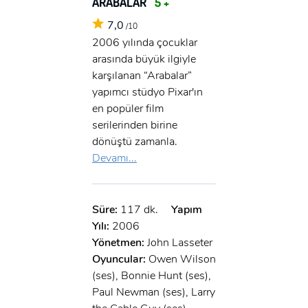
ARABALAR
5 +
7,0
/10
2006 yılında çocuklar
arasında büyük ilgiyle
karşılanan “Arabalar”
yapımcı stüdyo Pixar'ın
en popüler film
serilerinden birine
dönüştü zamanla.
Devamı...
Süre:
117 dk.
Yapım
Yılı:
2006
Yönetmen:
John Lasseter
Oyuncular:
Owen Wilson
(ses), Bonnie Hunt (ses),
Paul Newman (ses), Larry