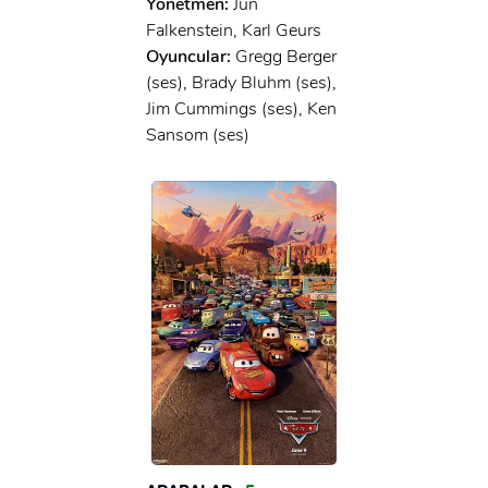
Yönetmen:
Jun
x
GIRIŞ YAP
Ad Soyad:
Falkenstein, Karl Geurs
Oyuncular:
Gregg Berger
(ses), Brady Bluhm (ses),
E-Posta:
Jim Cummings (ses), Ken
E-Posta:
Sansom (ses)
Şifre:
Şifre:
Beni Hatırla
Şifremi Unuttum ?
ÜYE OL
GIRIŞ
GIRIŞ