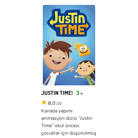
JUSTIN TIME!
3 +
8,0
/10
Kanada yapımı
animasyon dizisi “Justin
Time” okul öncesi
çocuklar için düşünülmüş