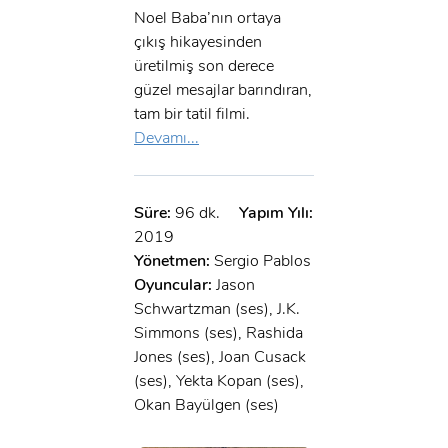
Noel Baba’nın ortaya
çıkış hikayesinden
üretilmiş son derece
güzel mesajlar barındıran,
tam bir tatil filmi.
Devamı...
Süre:
96 dk.
Yapım Yılı:
2019
Yönetmen:
Sergio Pablos
Oyuncular:
Jason
Schwartzman (ses), J.K.
Simmons (ses), Rashida
Jones (ses), Joan Cusack
(ses), Yekta Kopan (ses),
Okan Bayülgen (ses)