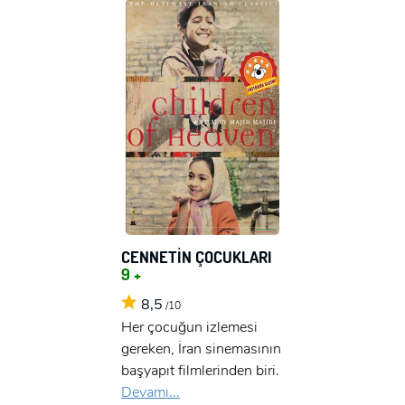
CENNETİN ÇOCUKLARI
9 +
8,5
/10
Her çocuğun izlemesi
gereken, İran sinemasının
başyapıt filmlerinden biri.
Devamı...