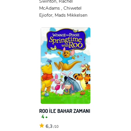
Swinton, Rachel
McAdams , Chiwetel
Ejiofor, Mads Mikkelsen
ROO İLE BAHAR ZAMANI
4 +
6,3
/10