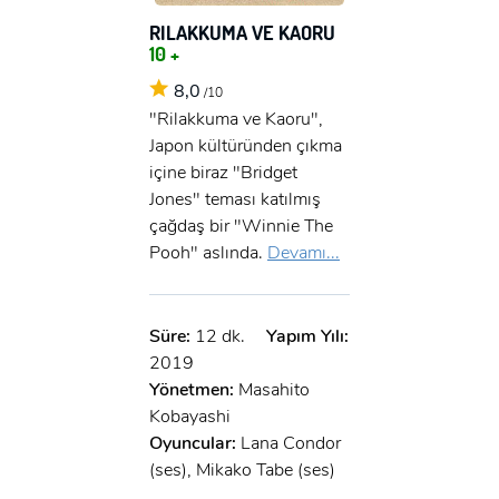
RILAKKUMA VE KAORU
10 +
8,0
/10
"Rilakkuma ve Kaoru",
Japon kültüründen çıkma
içine biraz "Bridget
Jones" teması katılmış
çağdaş bir "Winnie The
Pooh" aslında.
Devamı...
Süre:
12 dk.
Yapım Yılı:
2019
Yönetmen:
Masahito
Kobayashi
Oyuncular:
Lana Condor
(ses), Mikako Tabe (ses)