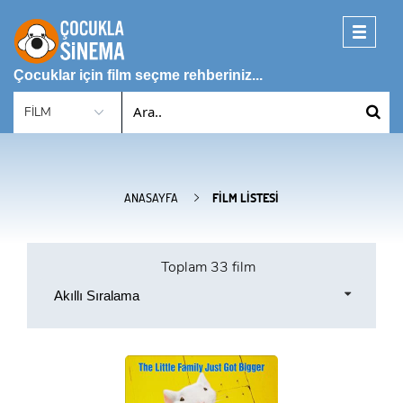
Toggle
navigati
Çocuklar için film seçme rehberiniz...
ANASAYFA
FILM LISTESI
Toplam
33 film
Akıllı Sıralama