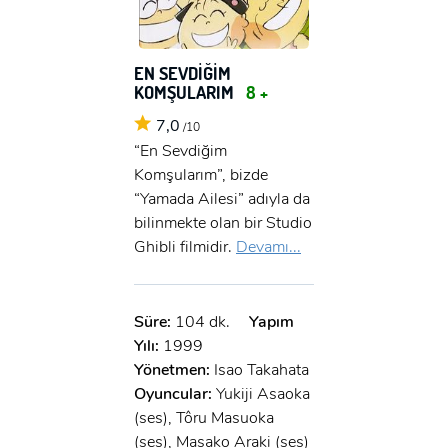
EN SEVDİĞİM
KOMŞULARIM
8 +
7,0
/10
“En Sevdiğim
Komşularım”, bizde
“Yamada Ailesi” adıyla da
bilinmekte olan bir Studio
Ghibli filmidir.
Devamı...
Süre:
104 dk.
Yapım
Yılı:
1999
Yönetmen:
Isao Takahata
Oyuncular:
Yukiji Asaoka
(ses), Tôru Masuoka
(ses), Masako Araki (ses)