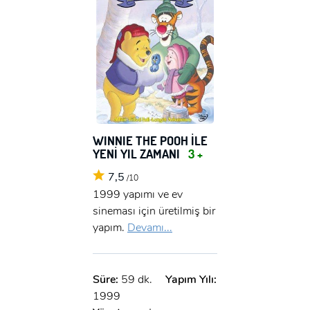
WINNIE THE POOH İLE
YENİ YIL ZAMANI
3 +
7,5
/10
1999 yapımı ve ev
sineması için üretilmiş bir
yapım.
Devamı...
x
Süre:
59 dk.
Yapım Yılı:
ÜYE OL
1999