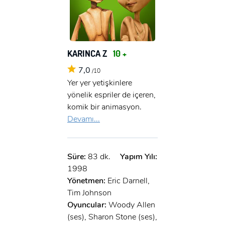
KARINCA Z
10 +
7,0
/10
Yer yer yetişkinlere
yönelik espriler de içeren,
komik bir animasyon.
Devamı...
Süre:
83 dk.
Yapım Yılı:
1998
Yönetmen:
Eric Darnell,
Tim Johnson
Oyuncular:
Woody Allen
(ses), Sharon Stone (ses),