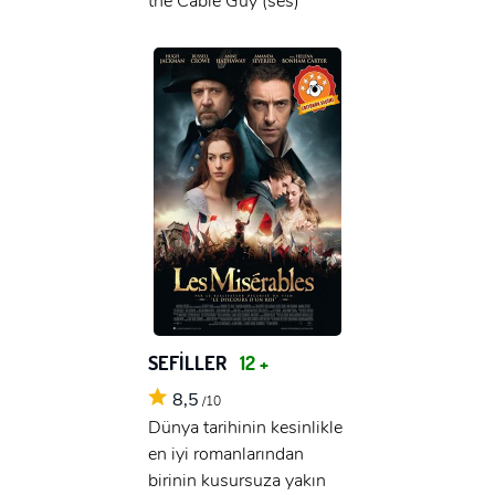
the Cable Guy (ses)
SEFİLLER
12 +
8,5
/10
Dünya tarihinin kesinlikle
en iyi romanlarından
birinin kusursuza yakın