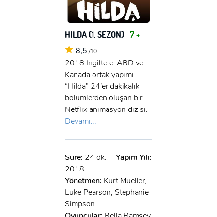
HILDA (1. SEZON)
7 +
8,5
/10
2018 İngiltere-ABD ve
Kanada ortak yapımı
“Hilda” 24’er dakikalık
bölümlerden oluşan bir
Netflix animasyon dizisi.
Devamı...
Süre:
24 dk.
Yapım Yılı:
2018
Yönetmen:
Kurt Mueller,
Luke Pearson, Stephanie
Simpson
Oyuncular:
Bella Ramsey