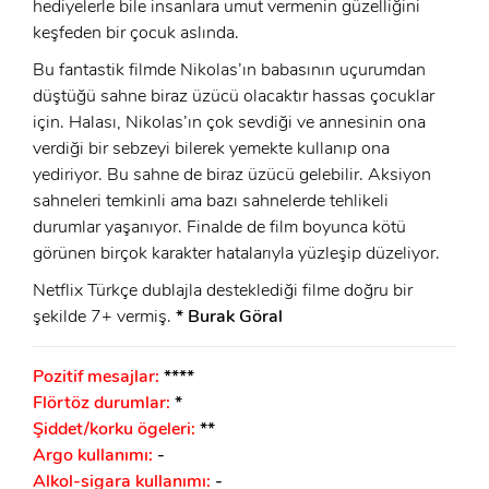
hediyelerle bile insanlara umut vermenin güzelliğini
keşfeden bir çocuk aslında.
Bu fantastik filmde Nikolas’ın babasının uçurumdan
düştüğü sahne biraz üzücü olacaktır hassas çocuklar
için. Halası, Nikolas’ın çok sevdiği ve annesinin ona
verdiği bir sebzeyi bilerek yemekte kullanıp ona
yediriyor. Bu sahne de biraz üzücü gelebilir. Aksiyon
sahneleri temkinli ama bazı sahnelerde tehlikeli
durumlar yaşanıyor. Finalde de film boyunca kötü
görünen birçok karakter hatalarıyla yüzleşip düzeliyor.
Netflix Türkçe dublajla desteklediği filme doğru bir
şekilde 7+ vermiş.
* Burak Göral
Pozitif mesajlar:
****
Flörtöz durumlar:
*
Şiddet/korku ögeleri:
**
Argo kullanımı:
-
Alkol-sigara kullanımı:
-