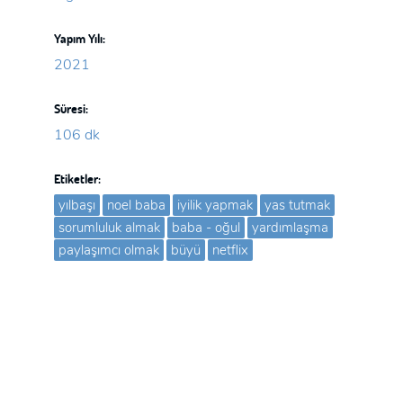
Yapım Yılı:
2021
Süresi:
106 dk
Etiketler:
yılbaşı
noel baba
iyilik yapmak
yas tutmak
sorumluluk almak
baba - oğul
yardımlaşma
paylaşımcı olmak
büyü
netflix