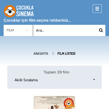
Toggle
navigati
Çocuklar için film seçme rehberiniz...
ANASAYFA
FILM LISTESI
Toplam
39 film
Akıllı Sıralama