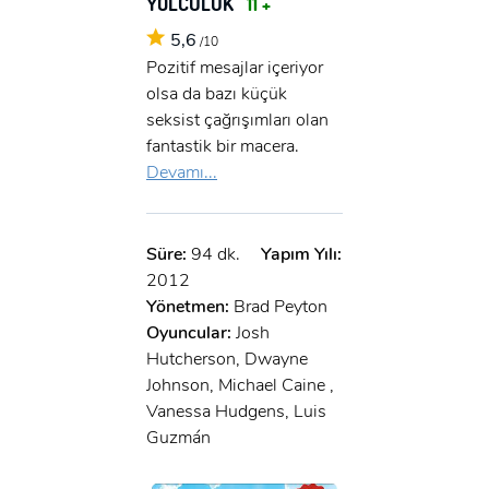
YOLCULUK
11 +
5,6
/10
Pozitif mesajlar içeriyor
olsa da bazı küçük
seksist çağrışımları olan
fantastik bir macera.
Devamı...
Süre:
94 dk.
Yapım Yılı:
2012
Yönetmen:
Brad Peyton
Oyuncular:
Josh
Hutcherson, Dwayne
Johnson, Michael Caine ,
Vanessa Hudgens, Luis
Guzmán