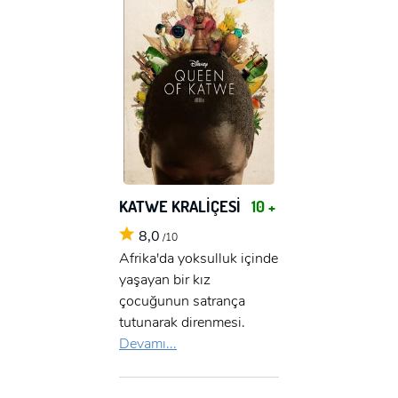
KATWE KRALİÇESİ
10 +
8,0
/10
Afrika'da yoksulluk içinde
yaşayan bir kız
çocuğunun satrança
tutunarak direnmesi.
Devamı...