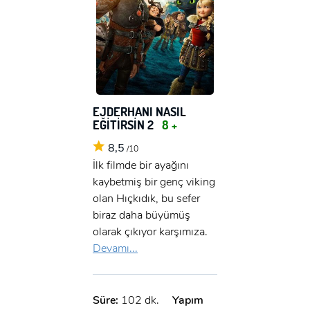
EJDERHANI NASIL
EĞİTİRSİN 2
8 +
8,5
/10
İlk filmde bir ayağını
kaybetmiş bir genç viking
olan Hıçkıdık, bu sefer
biraz daha büyümüş
olarak çıkıyor karşımıza.
Devamı...
Süre:
102 dk.
Yapım