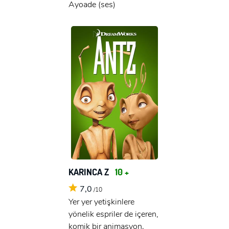
Ayoade (ses)
KARINCA Z
10 +
7,0
/10
Yer yer yetişkinlere
yönelik espriler de içeren,
komik bir animasyon.