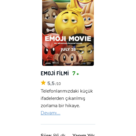
EMOJİ FİLMİ
7 +
5,5
/10
Telefonlarımızdaki küçük
ifadelerden çıkarılmış
zorlama bir hikaye.
Devamı...
Süre:
86 dk.
Yapım Yılı: