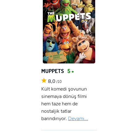
MUPPETS
5 +
8,0
/10
Kült komedi şovunun
sinemaya dönüş filmi
hem taze hem de
nostaljik tatlar
barındırıyor.
Devamı...