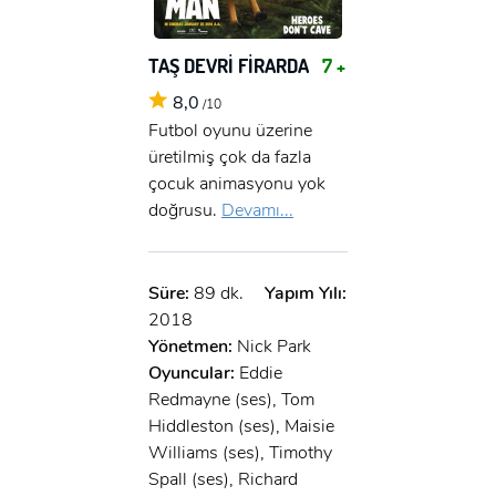
TAŞ DEVRİ FİRARDA
7 +
8,0
/10
Futbol oyunu üzerine
üretilmiş çok da fazla
çocuk animasyonu yok
doğrusu.
Devamı...
Süre:
89 dk.
Yapım Yılı:
2018
Yönetmen:
Nick Park
Oyuncular:
Eddie
Redmayne (ses), Tom
Hiddleston (ses), Maisie
Williams (ses), Timothy
Spall (ses), Richard