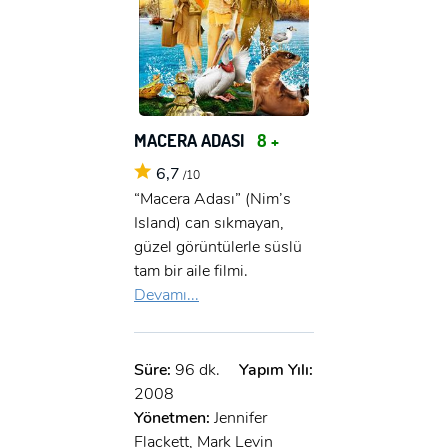
MACERA ADASI
8 +
6,7
/10
“Macera Adası” (Nim’s
Island) can sıkmayan,
güzel görüntülerle süslü
tam bir aile filmi.
Devamı...
Süre:
96 dk.
Yapım Yılı:
2008
Yönetmen:
Jennifer
Flackett, Mark Levin