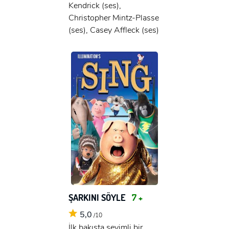
Kendrick (ses),
Christopher Mintz-Plasse
(ses), Casey Affleck (ses)
ŞARKINI SÖYLE
7 +
5,0
/10
İlk bakışta sevimli bir