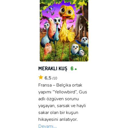
MERAKLI KUŞ
6 +
6,5
/10
Fransa – Belçika ortak
yapımı “Yellowbird”, Gus
adlı özgüven sorunu
yaşayan, sarsak ve hayli
sakar olan bir kuşun
hikayesini anlatıyor.
Devamı...