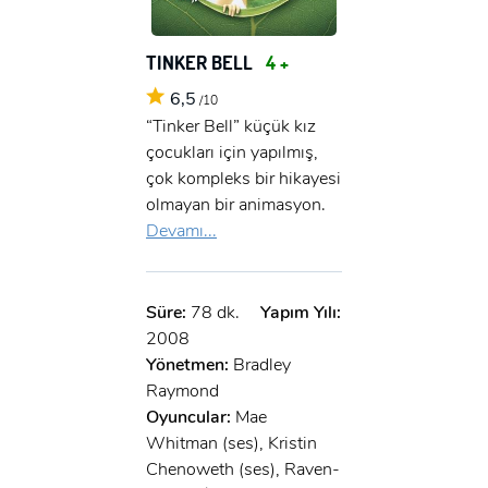
x
GIRIŞ YAP
Ad Soyad:
TINKER BELL
4 +
E-Posta:
6,5
/10
E-Posta:
“Tinker Bell” küçük kız
çocukları için yapılmış,
çok kompleks bir hikayesi
Şifre:
olmayan bir animasyon.
Şifre:
Devamı...
Beni Hatırla
Şifremi Unuttum ?
Süre:
78 dk.
Yapım Yılı:
ÜYE OL
GIRIŞ
2008
Yönetmen:
Bradley
Raymond
GIRIŞ
Oyuncular:
Mae
Whitman (ses), Kristin
Chenoweth (ses), Raven-