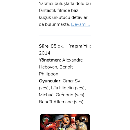
Yaratıcı buluşlarla dolu bu
fantastik filmde bazı
küçük ürkütücü detaylar
da bulunmakta.
Devamı...
Süre:
85 dk.
Yapım Yılı:
2014
Yönetmen:
Alexandre
Heboyan, Benoît
Philippon
Oyuncular:
Omar Sy
(ses), Izïa Higelin (ses),
Michaël Grégorio (ses),
Benoît Allemane (ses)