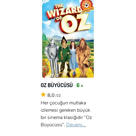
OZ BÜYÜCÜSÜ
6 +
8,0
/10
Her çocuğun mutlaka
izlemesi gereken büyük
bir sinema klasiğidir “Oz
Büyücüsü”.
Devamı...