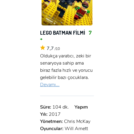
LEGO BATMAN FİLMİ
7
+
7,7
/10
Oldukça yaratıcı, zeki bir
senaryoya sahip ama
biraz fazla hızlı ve yorucu
gelebilir bazı çocuklara.
Devamı...
Süre:
104 dk.
Yapım
Yılı:
2017
Yönetmen:
Chris McKay
Oyuncular:
Will Arnett