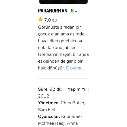
PARANORMAN
9 +
7,0
/10
Görünüşte sıradan bir
çocuk olan ama aslında
hayaletleri görebilen ve
onlarla konuşabilen
Norman’ın hayatı bir anda
eskisinden de garip bir
hale dönüşür.
Devamı...
Süre:
92 dk.
Yapım Yılı:
2012
Yönetmen:
Chris Butler,
Sam Fell
Oyuncular:
Kodi Smit-
McPhee (ses), Anna