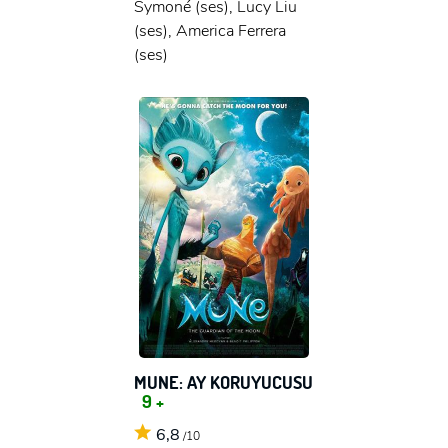
Symoné (ses), Lucy Liu
(ses), America Ferrera
(ses)
MUNE: AY KORUYUCUSU
9 +
6,8
/10