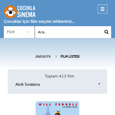
Toggle
navigati
Çocuklar için film seçme rehberiniz...
ANASAYFA
FILM LISTESI
Toplam
413 film
Akıllı Sıralama