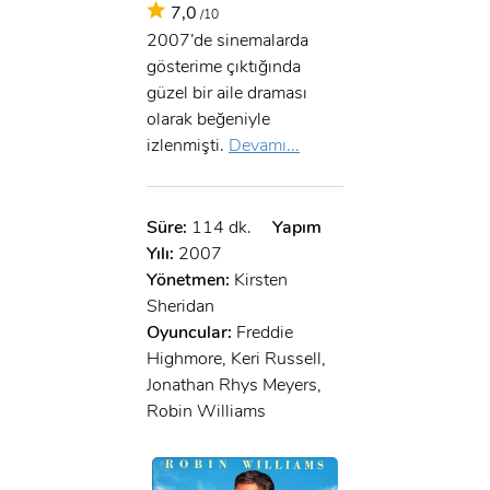
7,0
/10
2007’de sinemalarda
gösterime çıktığında
güzel bir aile draması
olarak beğeniyle
izlenmişti.
Devamı...
Süre:
114 dk.
Yapım
Yılı:
2007
Yönetmen:
Kirsten
Sheridan
Oyuncular:
Freddie
Highmore, Keri Russell,
Jonathan Rhys Meyers,
Robin Williams