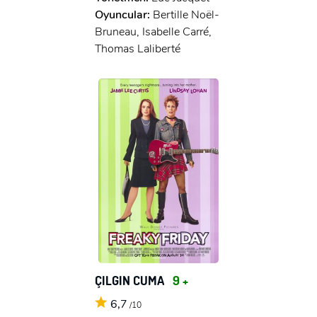
Oyuncular:
Bertille Noël-
Bruneau, Isabelle Carré,
Thomas Laliberté
ÇILGIN CUMA
9 +
6,7
/10