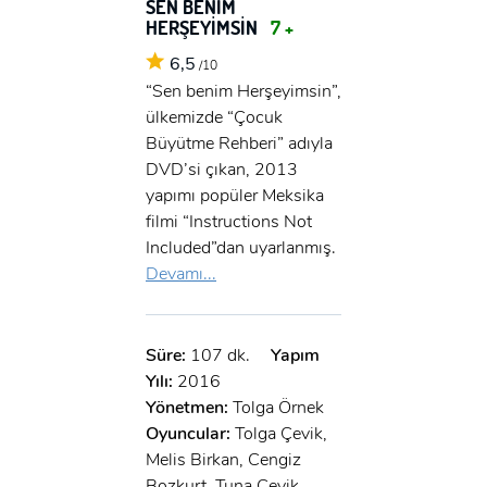
SEN BENİM
HERŞEYİMSİN
7 +
6,5
/10
“Sen benim Herşeyimsin”,
ülkemizde “Çocuk
Büyütme Rehberi” adıyla
DVD’si çıkan, 2013
yapımı popüler Meksika
filmi “Instructions Not
Included”dan uyarlanmış.
Devamı...
Süre:
107 dk.
Yapım
Yılı:
2016
Yönetmen:
Tolga Örnek
Oyuncular:
Tolga Çevik,
Melis Birkan, Cengiz
Bozkurt, Tuna Çevik