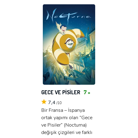
GECE VE PİSİLER
7 +
7,4
/10
Bir Fransa – İspanya
ortak yapımı olan “Gece
x
ve Pisiler” (Nocturna)
ÜYE OL
değişik çizgileri ve farklı