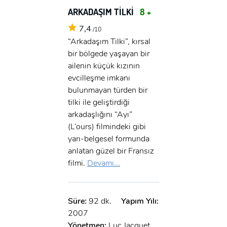
ARKADAŞIM TİLKİ
8 +
7,4
/10
“Arkadaşım Tilki”, kırsal
bir bölgede yaşayan bir
ailenin küçük kızının
evcilleşme imkanı
bulunmayan türden bir
tilki ile geliştirdiği
arkadaşlığını “Ayı”
(L’ours) filmindeki gibi
yarı-belgesel formunda
anlatan güzel bir Fransız
filmi.
Devamı...
Süre:
92 dk.
Yapım Yılı:
2007
Yönetmen:
Luc Jacquet