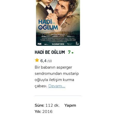
HADİ BE OĞLUM
7 +
6,4
/10
Bir babanın asperger
sendromundan mustarip
oğluyla iletişim kurma
çabası.
Devamı...
Süre:
112 dk.
Yapım
Yılı:
2016