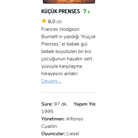
KÜÇÜK PRENSES
7 +
8,0
/10
Frances Hodgson
Burnett’ın yazdığı “Küçük
Prenses” el bebek gül
bebek büyütülen bir kız
çocuğunun hayatın sert
yüzüyle karşılaşma
hikayesini anlatır.
Devamı...
Süre:
97 dk.
Yapım Yılı:
1995
Yönetmen:
Alfonso
Cuarón
Oyuncular:
Liesel