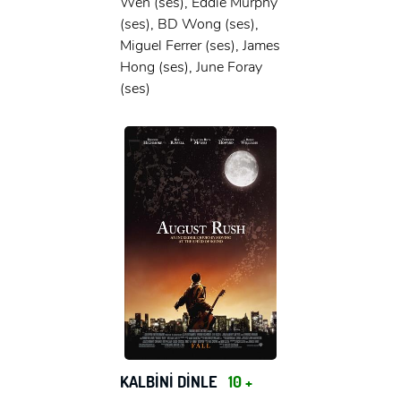
Wen (ses), Eddie Murphy
(ses), BD Wong (ses),
Miguel Ferrer (ses), James
Hong (ses), June Foray
(ses)
KALBİNİ DİNLE
10 +