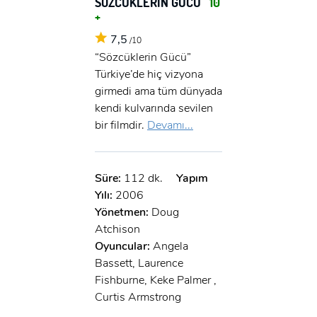
SÖZCÜKLERİN GÜCÜ
10
+
7,5
/10
“Sözcüklerin Gücü”
Türkiye’de hiç vizyona
girmedi ama tüm dünyada
kendi kulvarında sevilen
bir filmdir.
Devamı...
Süre:
112 dk.
Yapım
Yılı:
2006
Yönetmen:
Doug
Atchison
Oyuncular:
Angela
Bassett, Laurence
Fishburne, Keke Palmer ,
Curtis Armstrong