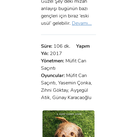
Güzel Şey”deki mizah
anlayışı bugünün bazı
gençleri için biraz ‘eski
usül’ gelebilir.
Devamı...
Süre:
106 dk.
Yapım
Yılı:
2017
Yönetmen:
Müfit Can
Saçıntı
Oyuncular:
Müfit Can
Saçıntı, Yasemin Çonka,
Zihni Göktay, Ayşegül
Atik, Günay Karacaoğlu