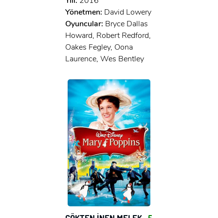
Yılı:
2016
Yönetmen:
David Lowery
Oyuncular:
Bryce Dallas
Howard, Robert Redford,
Oakes Fegley, Oona
Laurence, Wes Bentley
GÖKTEN İNEN MELEK
5