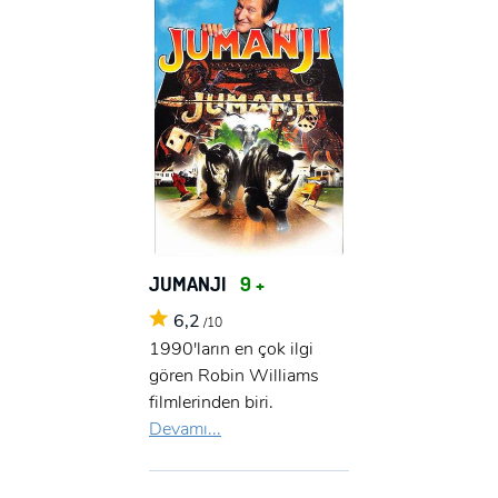
JUMANJI
9 +
6,2
/10
1990'ların en çok ilgi
gören Robin Williams
filmlerinden biri.
Devamı...