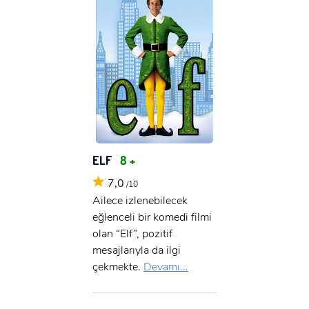
ELF
8 +
7,0
/10
Ailece izlenebilecek
eğlenceli bir komedi filmi
olan “Elf”, pozitif
mesajlarıyla da ilgi
çekmekte.
Devamı...