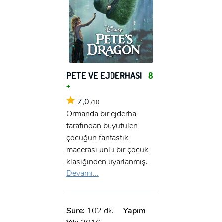
PETE VE EJDERHASI
8
+
7,0
/10
Ormanda bir ejderha
tarafından büyütülen
çocuğun fantastik
macerası ünlü bir çocuk
klasiğinden uyarlanmış.
Devamı...
Süre:
102 dk.
Yapım