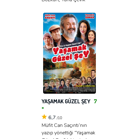
YAŞAMAK GÜZEL ŞEY
7
+
6,7
/10
Müfit Can Saçıntı’nın
yazıp yönettiği “Yaşamak