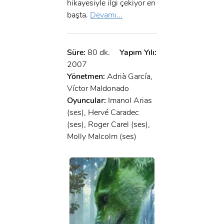
x
hikayesiyle ilgi çekiyor en
GIRIŞ YAP
Ad Soyad:
başta.
Devamı...
E-Posta:
Süre:
80 dk.
Yapım Yılı:
E-Posta:
2007
Yönetmen:
Adrià García,
Şifre:
Víctor Maldonado
Oyuncular:
Imanol Arias
Şifre:
(ses), Hervé Caradec
(ses), Roger Carel (ses),
Beni Hatırla
Şifremi Unuttum ?
Molly Malcolm (ses)
ÜYE OL
GIRIŞ
GIRIŞ