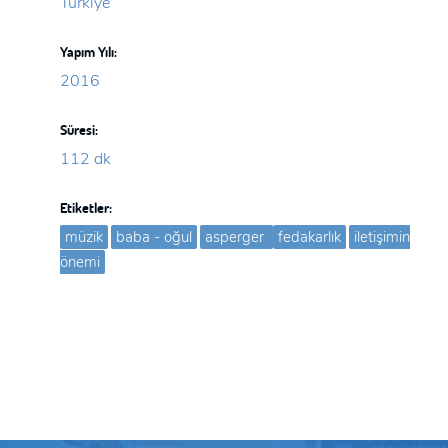
Türkiye
Yapım Yılı:
2016
Süresi:
112 dk
Etiketler:
müzik
baba - oğul
asperger
fedakarlık
iletişimin
önemi