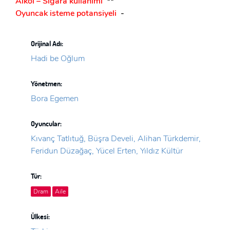
Alkol – Sigara kullanımı
**
Oyuncak isteme potansiyeli
-
Orijinal Adı:
Hadi be Oğlum
Yönetmen:
Bora Egemen
Oyuncular:
Kıvanç Tatlıtuğ, Büşra Develi, Alihan Türkdemir,
Feridun Düzağaç, Yücel Erten, Yıldız Kültür
Tür:
Dram
Aile
Ülkesi: