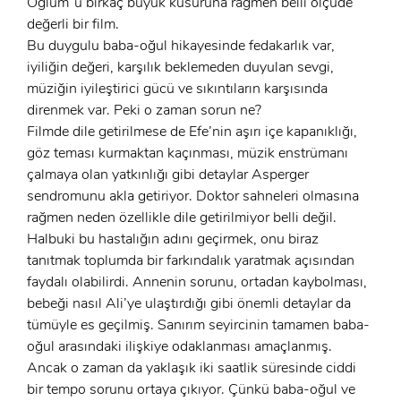
Oğlum”u birkaç büyük kusuruna rağmen belli ölçüde
x
değerli bir film.
GIRIŞ YAP
Ad Soyad:
Bu duygulu baba-oğul hikayesinde fedakarlık var,
iyiliğin değeri, karşılık beklemeden duyulan sevgi,
E-Posta:
müziğin iyileştirici gücü ve sıkıntıların karşısında
direnmek var. Peki o zaman sorun ne?
E-Posta:
Filmde dile getirilmese de Efe’nin aşırı içe kapanıklığı,
göz teması kurmaktan kaçınması, müzik enstrümanı
Şifre:
çalmaya olan yatkınlığı gibi detaylar Asperger
Şifre:
sendromunu akla getiriyor. Doktor sahneleri olmasına
rağmen neden özellikle dile getirilmiyor belli değil.
Halbuki bu hastalığın adını geçirmek, onu biraz
Beni Hatırla
Şifremi Unuttum ?
tanıtmak toplumda bir farkındalık yaratmak açısından
faydalı olabilirdi. Annenin sorunu, ortadan kaybolması,
ÜYE OL
GIRIŞ
bebeği nasıl Ali’ye ulaştırdığı gibi önemli detaylar da
tümüyle es geçilmiş. Sanırım seyircinin tamamen baba-
GIRIŞ
oğul arasındaki ilişkiye odaklanması amaçlanmış.
Ancak o zaman da yaklaşık iki saatlik süresinde ciddi
bir tempo sorunu ortaya çıkıyor. Çünkü baba-oğul ve