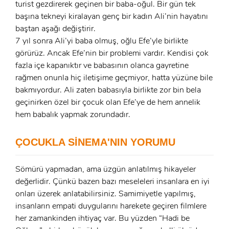
turist gezdirerek geçinen bir baba-oğul. Bir gün tek
başına tekneyi kiralayan genç bir kadın Ali’nin hayatını
baştan aşağı değiştirir.
7 yıl sonra Ali’yi baba olmuş, oğlu Efe’yle birlikte
görürüz. Ancak Efe’nin bir problemi vardır. Kendisi çok
fazla içe kapanıktır ve babasının olanca gayretine
rağmen onunla hiç iletişime geçmiyor, hatta yüzüne bile
bakmıyordur. Ali zaten babasıyla birlikte zor bin bela
geçinirken özel bir çocuk olan Efe’ye de hem annelik
hem babalık yapmak zorundadır.
ÇOCUKLA SİNEMA'NIN YORUMU
Sömürü yapmadan, ama üzgün anlatılmış hikayeler
değerlidir. Çünkü bazen bazı meseleleri insanlara en iyi
onları üzerek anlatabilirsiniz. Samimiyetle yapılmış,
insanların empati duygularını harekete geçiren filmlere
x
her zamankinden ihtiyaç var. Bu yüzden “Hadi be
ÜYE OL