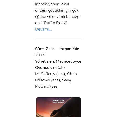
İrlanda yapımı okul
öncesi çocuklar için çok
eğitici ve sevimli bir çizgi
dizi “Puffin Rock”.
Devamı...
Süre:
7 dk.
Yapım Yılı:
2015
Yönetmen:
Maurice Joyce
Oyuncular:
Kate
McCafferty (ses), Chris
O'Dowd (ses), Sally
McDaid (ses)