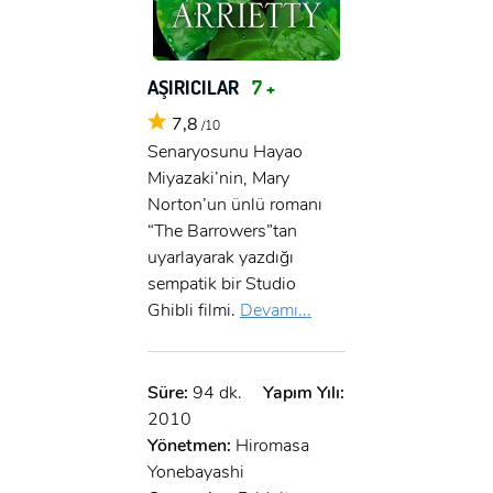
AŞIRICILAR
7 +
7,8
/10
Senaryosunu Hayao
Miyazaki’nin, Mary
Norton’un ünlü romanı
“The Barrowers”tan
uyarlayarak yazdığı
sempatik bir Studio
Ghibli filmi.
Devamı...
Süre:
94 dk.
Yapım Yılı:
2010
Yönetmen:
Hiromasa
Yonebayashi