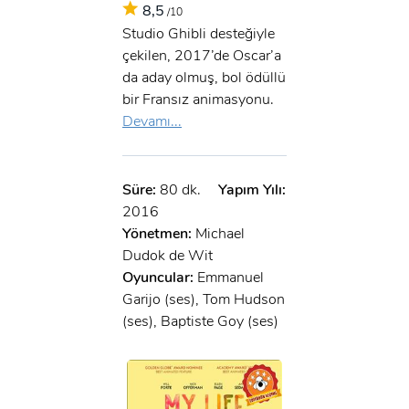
8,5
/10
Studio Ghibli desteğiyle
çekilen, 2017’de Oscar’a
da aday olmuş, bol ödüllü
bir Fransız animasyonu.
Devamı...
Süre:
80 dk.
Yapım Yılı:
2016
Yönetmen:
Michael
Dudok de Wit
Oyuncular:
Emmanuel
Garijo (ses), Tom Hudson
(ses), Baptiste Goy (ses)