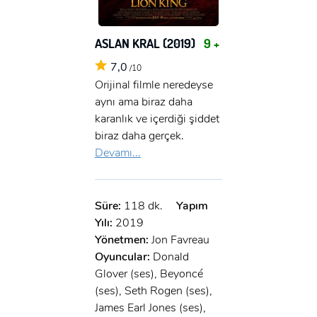
ASLAN KRAL (2019)
9 +
7,0
/10
Orijinal filmle neredeyse
aynı ama biraz daha
karanlık ve içerdiği şiddet
biraz daha gerçek.
Devamı...
Süre:
118 dk.
Yapım
Yılı:
2019
Yönetmen:
Jon Favreau
Oyuncular:
Donald
Glover (ses), Beyoncé
(ses), Seth Rogen (ses),
James Earl Jones (ses),