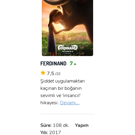
FERDINAND
7 +
7,5
/10
Şiddet uygulamaktan
kaçınan bir boğanın
sevimli ve 'insancıl'
hikayesi.
Devamı...
Süre:
108 dk.
Yapım
Yılı:
2017