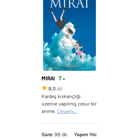
MIRAI
7 +
8,0
/10
Kardeş kıskançlığı
üzerine yapılmış cesur bir
anime.
Devamı...
Süre:
98 dk.
Yapım Yılı: