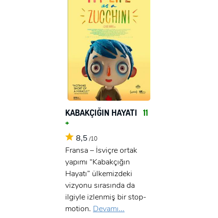
KABAKÇIĞIN HAYATI
11
+
8,5
/10
Fransa – İsviçre ortak
yapımı “Kabakçığın
Hayatı” ülkemizdeki
vizyonu sırasında da
ilgiyle izlenmiş bir stop-
motion.
Devamı...