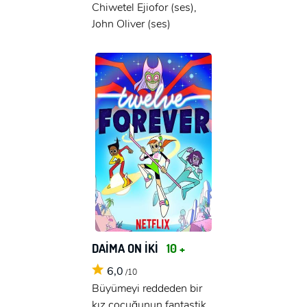
Chiwetel Ejiofor (ses),
John Oliver (ses)
DAİMA ON İKİ
10 +
6,0
/10
Büyümeyi reddeden bir
kız çocuğunun fantastik