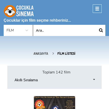
Toggle
navigati
Çocuklar için film seçme rehberiniz...
ANASAYFA
FILM LISTESI
Toplam
142 film
Akıllı Sıralama