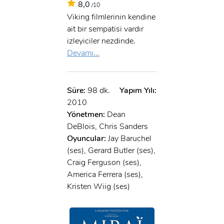
8,0
/10
Viking filmlerinin kendine
ait bir sempatisi vardır
izleyiciler nezdinde.
Devamı...
Süre:
98 dk.
Yapım Yılı:
2010
Yönetmen:
Dean
DeBlois, Chris Sanders
Oyuncular:
Jay Baruchel
(ses), Gerard Butler (ses),
Craig Ferguson (ses),
America Ferrera (ses),
Kristen Wiig (ses)