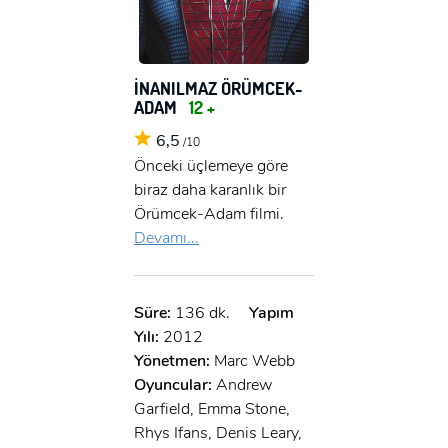
İNANILMAZ ÖRÜMCEK-
ADAM
12 +
6,5
/10
Önceki üçlemeye göre
biraz daha karanlık bir
Örümcek-Adam filmi.
Devamı...
Süre:
136 dk.
Yapım
Yılı:
2012
Yönetmen:
Marc Webb
Oyuncular:
Andrew
Garfield, Emma Stone,
Rhys Ifans, Denis Leary,