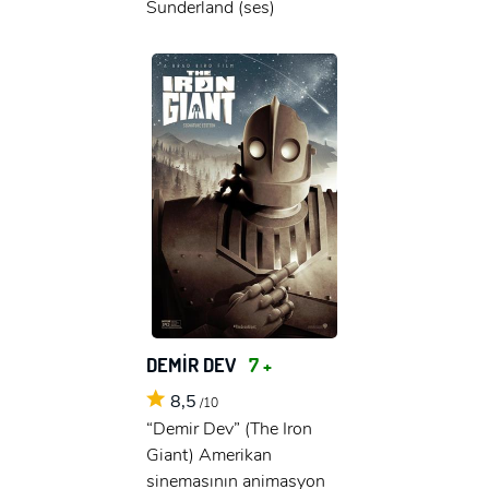
Sunderland (ses)
DEMİR DEV
7 +
8,5
/10
“Demir Dev” (The Iron
Giant) Amerikan
sinemasının animasyon