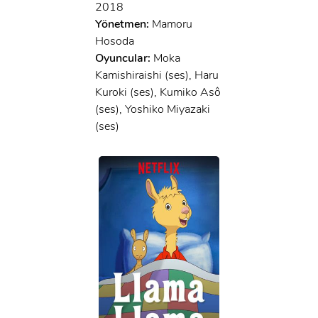
2018
Yönetmen:
Mamoru
Hosoda
Oyuncular:
Moka
Kamishiraishi (ses), Haru
Kuroki (ses), Kumiko Asô
(ses), Yoshiko Miyazaki
(ses)
x
ÜYE OL