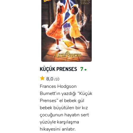
KÜÇÜK PRENSES
7 +
8,0
/10
Frances Hodgson
Burnett’ın yazdığı “Küçük
Prenses” el bebek gül
bebek büyütülen bir kız
çocuğunun hayatın sert
yüzüyle karşılaşma
hikayesini anlatır.