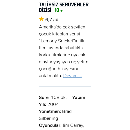
TALİHSİZ SERÜVENLER
DİZİSİ
10 +
6,7
/10
Amerika’da çok sevilen
çocuk kitapları serisi
“Lemony Snicket”ın ilk
filmi aslında rahatlıkla
korku filmlerine uyacak
olaylar yaşayan üç yetim
çocuğun hikayesini
anlatmakta.
Devamı...
Süre:
108 dk.
Yapım
Yılı:
2004
Yönetmen:
Brad
Silberling
Oyuncular:
Jim Carrey,