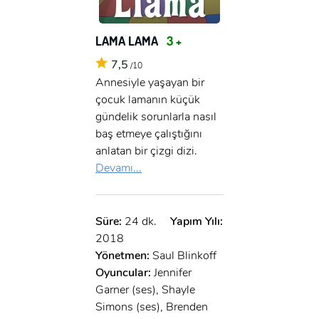
x
GIRIŞ YAP
Ad Soyad:
LAMA LAMA
3 +
E-Posta:
7,5
/10
E-Posta:
Annesiyle yaşayan bir
çocuk lamanın küçük
gündelik sorunlarla nasıl
Şifre:
baş etmeye çalıştığını
Şifre:
anlatan bir çizgi dizi.
Devamı...
Beni Hatırla
Şifremi Unuttum ?
ÜYE OL
GIRIŞ
Süre:
24 dk.
Yapım Yılı:
2018
Yönetmen:
Saul Blinkoff
GIRIŞ
Oyuncular:
Jennifer
Garner (ses), Shayle
Simons (ses), Brenden