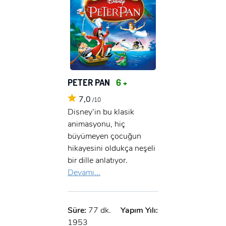
PETER PAN
6 +
7,0
/10
Disney’in bu klasik
animasyonu, hiç
büyümeyen çocuğun
hikayesini oldukça neşeli
bir dille anlatıyor.
Devamı...
Süre:
77 dk.
Yapım Yılı:
1953