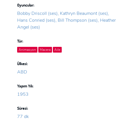
Oyuncular:
Bobby Driscoll (ses), Kathryn Beaumont (ses),
Hans Conried (ses), Bill Thompson (ses), Heather
Angel (ses)
Tür:
Animasyon
Macera
Aile
Ülkesi:
ABD
Yapım Yılı:
1953
Süresi:
77 dk