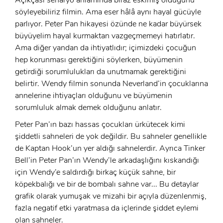
Açıkçası senaryo anlamında biraz eskimiş olduğunu
söyleyebiliriz filmin. Ama eser hâlâ aynı hayal gücüyle
E-Posta:
parlıyor. Peter Pan hikayesi özünde ne kadar büyürsek
büyüyelim hayal kurmaktan vazgeçmemeyi hatırlatır.
Şifre:
Ama diğer yandan da ihtiyatlıdır; içimizdeki çocuğun
Şifre:
hep korunması gerektiğini söylerken, büyümenin
getirdiği sorumlulukları da unutmamak gerektiğini
belirtir. Wendy filmin sonunda Neverland’in çocuklarına
Beni Hatırla
Şifremi Unuttum ?
annelerine ihtiyaçları olduğunu ve büyümenin
sorumluluk almak demek olduğunu anlatır.
ÜYE OL
GIRIŞ
Peter Pan’ın bazı hassas çocukları ürkütecek kimi
şiddetli sahneleri de yok değildir. Bu sahneler genellikle
GIRIŞ
de Kaptan Hook’un yer aldığı sahnelerdir. Ayrıca Tinker
Bell’in Peter Pan’ın Wendy’le arkadaşlığını kıskandığı
için Wendy’e saldırdığı birkaç küçük sahne, bir
köpekbalığı ve bir de bombalı sahne var... Bu detaylar
grafik olarak yumuşak ve mizahi bir açıyla düzenlenmiş,
fazla negatif etki yaratmasa da içlerinde şiddet eylemi
olan sahneler.