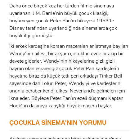
Daha önce birçok kez her türden filmle sinemaya
uyarlanan, J.M. Barrie’nin büyük çocuk klasiği,
büyümeyen çocuk Peter Pan’ın hikayesi 1953’te
Disney tarafından uyarlandığında sinemalarda çok
büyük ilgi görmüştü.
İki erkek kardeşine korsan maceraları anlatmaya bayılan
Wendy’nin ailesi, bir akşam çocukları evde bırakıp bir
davete giderler. Wendy’nin hikâyelerine gizli gizli
hayran olan esrarengiz çocuk Peter Pan kardeşlerin
hayatına biraz da küçük tatlı peri arkadaşı Tinker Bell
sayesinde dahil olur. Peter, Wendy’yi ve kardeşlerini
onunla beraber kendi ülkesi Neverland’e gelmeleri için
x
ikna eder. Böylece Peter Pan’ın ezeli düşmanı Kaptan
ÜYE OL
Hook’un da araya karıştığı büyük macera başlar.
x
GIRIŞ YAP
Ad Soyad:
ÇOCUKLA SİNEMA'NIN YORUMU
E-Posta: