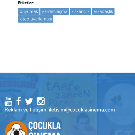
Etiketler:
büyümek
yardımlaşma
kıskançlık
arkadaşlık
kitap uyarlaması
Reklam ve İletişim: iletisim@cocuklasinema.com