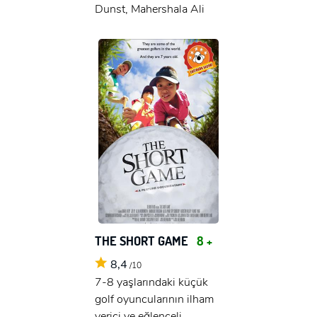
Dunst, Mahershala Ali
THE SHORT GAME
8 +
8,4
/10
7-8 yaşlarındaki küçük
golf oyuncularının ilham
verici ve eğlenceli