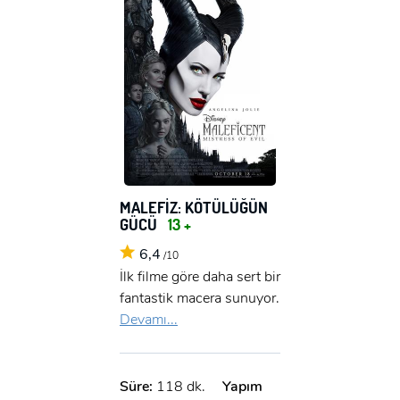
MALEFİZ: KÖTÜLÜĞÜN
GÜCÜ
13 +
6,4
/10
İlk filme göre daha sert bir
fantastik macera sunuyor.
Devamı...
Süre:
118 dk.
Yapım