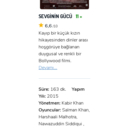
SEVGİNİN GÜCÜ
11 +
6,6
/10
Kayıp bir küçük kızın
hikayesinden dinler arası
hoşgörüye bağlanan
duygusal ve renkli bir
Bollywood filmi.
Devamı...
Süre:
163 dk.
Yapım
Yılı:
2015
Yönetmen:
Kabir Khan
Oyuncular:
Salman Khan,
Harshaali Malhotra,
Nawazuddin Siddiqui ,