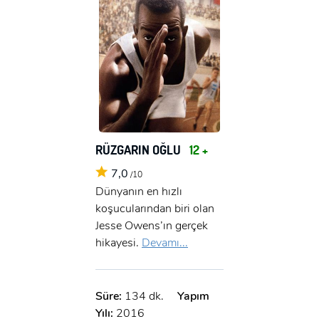
RÜZGARIN OĞLU
12 +
7,0
/10
Dünyanın en hızlı
koşucularından biri olan
Jesse Owens’ın gerçek
hikayesi.
Devamı...
Süre:
134 dk.
Yapım
Yılı:
2016