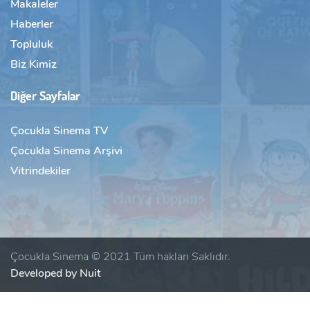
Makaleler
Haberler
Topluluk
Biz Kimiz
Diğer Sayfalar
Çocukla Sinema TV
Çocukla Sinema Arşivi
Vitrindekiler
Çocukla Sinema © 2021 Tüm hakları Saklıdır.
Developed by Nuit