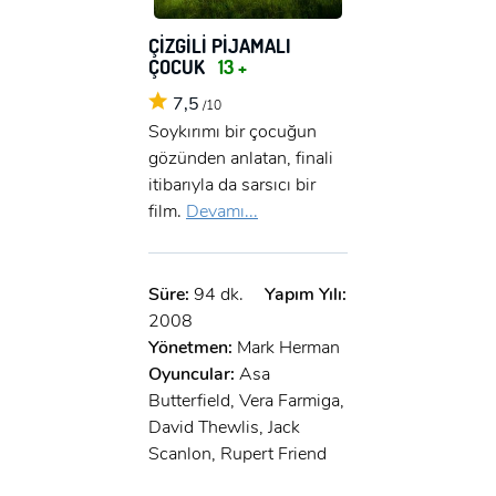
ÇİZGİLİ PİJAMALI
ÇOCUK
13 +
7,5
/10
Soykırımı bir çocuğun
x
ÜYE OL
gözünden anlatan, finali
itibarıyla da sarsıcı bir
x
film.
Devamı...
GIRIŞ YAP
Ad Soyad:
E-Posta:
Süre:
94 dk.
Yapım Yılı:
E-Posta:
2008
Yönetmen:
Mark Herman
Şifre:
Oyuncular:
Asa
Butterfield, Vera Farmiga,
Şifre:
David Thewlis, Jack
Scanlon, Rupert Friend
Beni Hatırla
Şifremi Unuttum ?