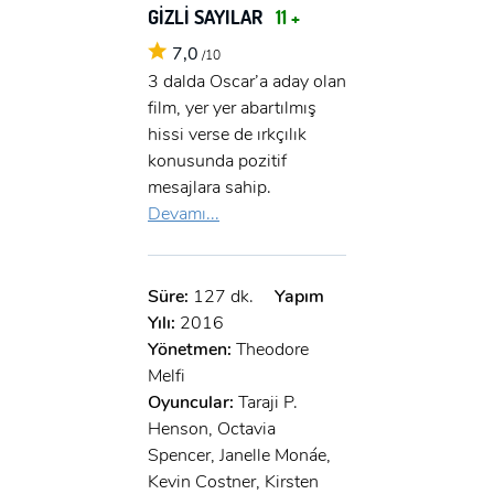
GİZLİ SAYILAR
11 +
7,0
/10
3 dalda Oscar’a aday olan
film, yer yer abartılmış
hissi verse de ırkçılık
konusunda pozitif
mesajlara sahip.
Devamı...
Süre:
127 dk.
Yapım
Yılı:
2016
Yönetmen:
Theodore
Melfi
Oyuncular:
Taraji P.
Henson, Octavia
Spencer, Janelle Monáe,
Kevin Costner, Kirsten