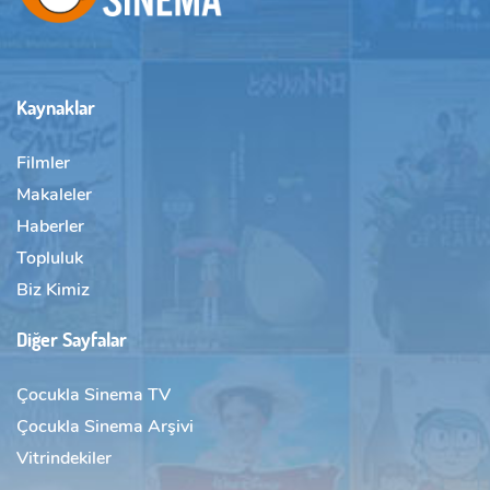
Kaynaklar
Filmler
Makaleler
Haberler
Topluluk
Biz Kimiz
Diğer Sayfalar
Çocukla Sinema TV
Çocukla Sinema Arşivi
Vitrindekiler