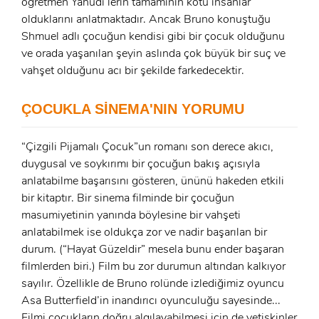
öğretmen Yahudi’lerin tamamının kötü insanlar
olduklarını anlatmaktadır. Ancak Bruno konuştuğu
Shmuel adlı çocuğun kendisi gibi bir çocuk olduğunu
ve orada yaşanılan şeyin aslında çok büyük bir suç ve
x
vahşet olduğunu acı bir şekilde farkedecektir.
ÜYE OL
x
ÇOCUKLA SİNEMA'NIN YORUMU
GIRIŞ YAP
Ad Soyad:
“Çizgili Pijamalı Çocuk”un romanı son derece akıcı,
E-Posta:
duygusal ve soykırımı bir çocuğun bakış açısıyla
E-Posta:
anlatabilme başarısını gösteren, ününü hakeden etkili
bir kitaptır. Bir sinema filminde bir çocuğun
masumiyetinin yanında böylesine bir vahşeti
Şifre:
anlatabilmek ise oldukça zor ve nadir başarılan bir
Şifre:
durum. (“Hayat Güzeldir” mesela bunu ender başaran
filmlerden biri.) Film bu zor durumun altından kalkıyor
Beni Hatırla
Şifremi Unuttum ?
sayılır. Özellikle de Bruno rolünde izlediğimiz oyuncu
Asa Butterfield’in inandırıcı oyunculuğu sayesinde...
ÜYE OL
Filmi çocukların doğru algılayabilmesi için de yetişkinler
GIRIŞ