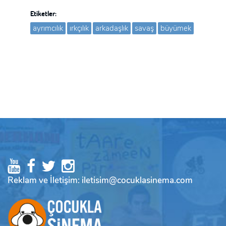
Etiketler:
ayrımcılık
ırkçılık
arkadaşlık
savaş
büyümek
Reklam ve İletişim: iletisim@cocuklasinema.com