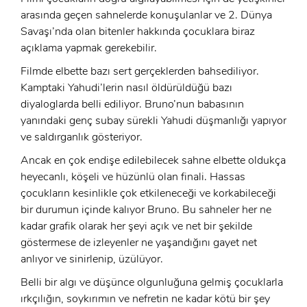
arasında geçen sahnelerde konuşulanlar ve 2. Dünya
Savaşı’nda olan bitenler hakkında çocuklara biraz
GIRIŞ
açıklama yapmak gerekebilir.
Filmde elbette bazı sert gerçeklerden bahsediliyor.
Kamptaki Yahudi’lerin nasıl öldürüldüğü bazı
diyaloglarda belli ediliyor. Bruno’nun babasının
yanındaki genç subay sürekli Yahudi düşmanlığı yapıyor
ve saldırganlık gösteriyor.
Ancak en çok endişe edilebilecek sahne elbette oldukça
heyecanlı, köşeli ve hüzünlü olan finali. Hassas
çocukların kesinlikle çok etkileneceği ve korkabileceği
bir durumun içinde kalıyor Bruno. Bu sahneler her ne
kadar grafik olarak her şeyi açık ve net bir şekilde
göstermese de izleyenler ne yaşandığını gayet net
anlıyor ve sinirlenip, üzülüyor.
Belli bir algı ve düşünce olgunluğuna gelmiş çocuklarla
ırkçılığın, soykırımın ve nefretin ne kadar kötü bir şey