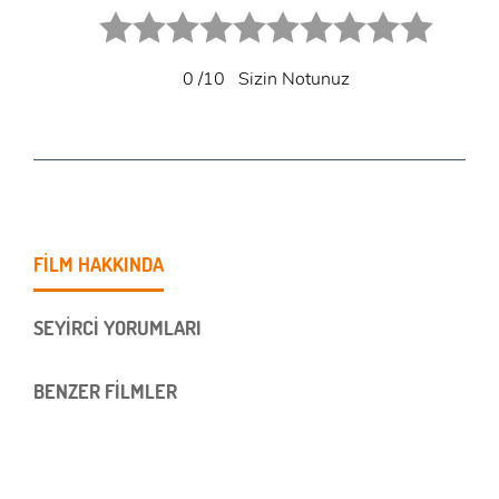
1 star.
2 stars.
3 stars.
4 stars.
5 stars.
6 star.
7 star.
8 star.
9 star.
10 star.
0
/10
Sizin Notunuz
FİLM HAKKINDA
SEYİRCİ YORUMLARI
BENZER FİLMLER