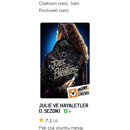
Clarkson (ses), Sam
Rockwell (ses)
JULIE VE HAYALETLER
(1. SEZON)
13 +
7,1
/10
Pek çok olumlu mesaj