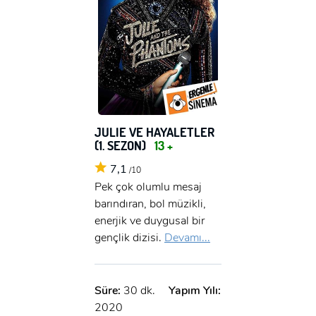
JULIE VE HAYALETLER
(1. SEZON)
13 +
7,1
/10
Pek çok olumlu mesaj
barındıran, bol müzikli,
enerjik ve duygusal bir
gençlik dizisi.
Devamı...
Süre:
30 dk.
Yapım Yılı:
2020