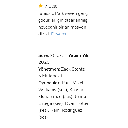
7,5
/10
Jurassic Park seven genç
çocuklar için tasarlanmış
heyecanlı bir animasyon
dizisi.
Devamı...
Süre:
25 dk.
Yapım Yılı:
2020
Yönetmen:
Zack Stentz,
Nick Jones Jr.
Oyuncular:
Paul-Mikél
Williams (ses), Kausar
Mohammed (ses), Jenna
Ortega (ses), Ryan Potter
(ses), Raini Rodriguez
(ses)