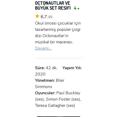
OCTONAUTLAR VE
BÜYÜK SET RESİFİ
4 +
6,7
/10
Okul öncesi çocuklar için
tasarlanmış popüler çizgi
dizi Octonautlar’ın
müzikal bir macerası.
Devamı...
Süre:
42 dk.
Yapım Yılı:
2020
Yönetmen:
Blair
Simmons
Oyuncular:
Paul Buckley
(ses), Simon Foster (ses),
Teresa Gallagher (ses)