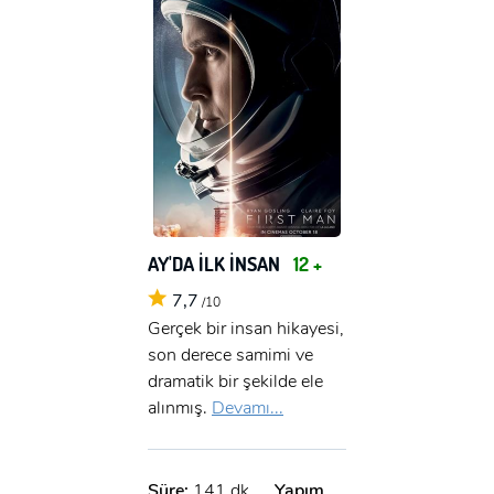
AY'DA İLK İNSAN
12 +
7,7
/10
Gerçek bir insan hikayesi,
son derece samimi ve
dramatik bir şekilde ele
alınmış.
Devamı...
Süre:
141 dk.
Yapım