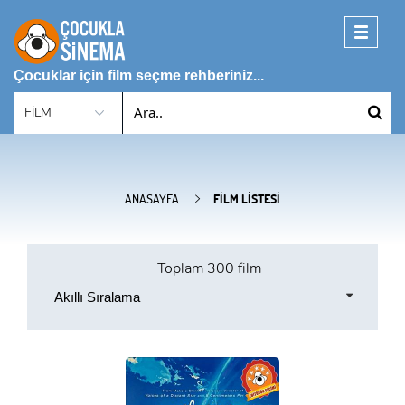
Toggle
navigati
Çocuklar için film seçme rehberiniz...
ANASAYFA
FILM LISTESI
Toplam
300 film
Akıllı Sıralama