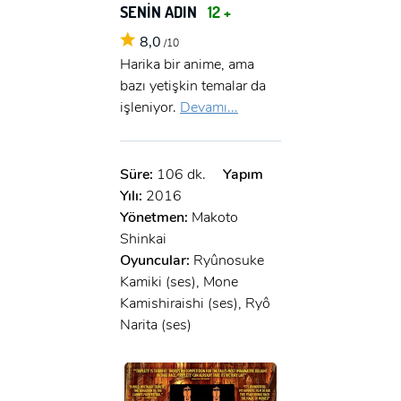
SENİN ADIN
12 +
8,0
/10
Harika bir anime, ama
bazı yetişkin temalar da
işleniyor.
Devamı...
Süre:
106 dk.
Yapım
Yılı:
2016
Yönetmen:
Makoto
Shinkai
Oyuncular:
Ryûnosuke
Kamiki (ses), Mone
Kamishiraishi (ses), Ryô
Narita (ses)