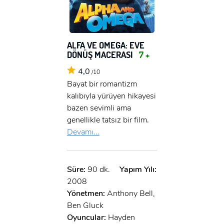
ALFA VE OMEGA: EVE
DÖNÜŞ MACERASI
7 +
4,0
/10
Bayat bir romantizm
kalıbıyla yürüyen hikayesi
bazen sevimli ama
genellikle tatsız bir film.
Devamı...
Süre:
90 dk.
Yapım Yılı:
2008
Yönetmen:
Anthony Bell,
Ben Gluck
Oyuncular:
Hayden