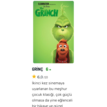
GRİNÇ
6 +
6,0
/10
İkinci kez sinemaya
uyarlanan bu meşhur
çocuk klasiği, çok güçlü
olmasa da yine eğlenceli
bir hikaye ve güzel