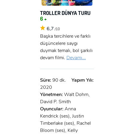
TROLLER DÜNYA TURU
6 +
6,7
/10
Başka tercihlere ve farklı
düşüncelere saygı
duymak temalı, bol şarkılı
devam filmi.
Devamı...
Süre:
90 dk.
Yapım Yılı:
2020
Yönetmen:
Walt Dohrn,
David P. Smith
Oyuncular:
Anna
Kendrick (ses), Justin
Timberlake (ses), Rachel
Bloom (ses), Kelly