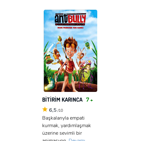
BİTİRİM KARINCA
7 +
6,5
/10
Başkalarıyla empati
kurmak, yardımlaşmak
üzerine sevimli bir
animasyon.
Devamı...