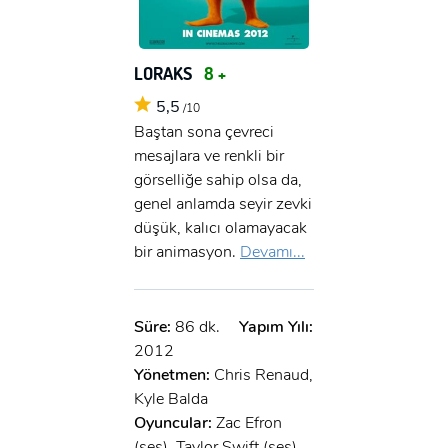
LORAKS
8 +
5,5
/10
Baştan sona çevreci
mesajlara ve renkli bir
görselliğe sahip olsa da,
genel anlamda seyir zevki
düşük, kalıcı olamayacak
bir animasyon.
Devamı...
Süre:
86 dk.
Yapım Yılı:
2012
Yönetmen:
Chris Renaud,
x
Kyle Balda
ÜYE OL
Oyuncular:
Zac Efron
(ses), Taylor Swift (ses),