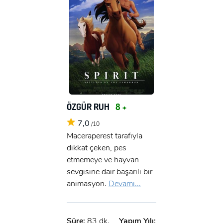
ÖZGÜR RUH
8 +
7,0
/10
Maceraperest tarafıyla
dikkat çeken, pes
etmemeye ve hayvan
sevgisine dair başarılı bir
animasyon.
Devamı...
Süre:
83 dk.
Yapım Yılı: