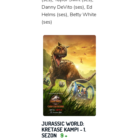
x
GIRIŞ YAP
Danny DeVito (ses), Ed
Ad Soyad:
Helms (ses), Betty White
(ses)
E-Posta:
E-Posta:
Şifre:
Şifre:
Beni Hatırla
Şifremi Unuttum ?
ÜYE OL
GIRIŞ
GIRIŞ
JURASSIC WORLD:
KRETASE KAMPI - 1.
SEZON
9 +