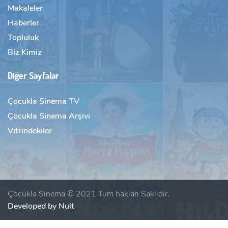
Makaleler
Haberler
Topluluk
Biz Kimiz
Diğer Sayfalar
Çocukla Sinema TV
Çocukla Sinema Arşivi
Vitrindekiler
Çocukla Sinema © 2021 Tüm hakları Saklıdır.
Developed by Nuit