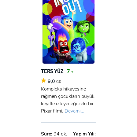
TERS YÜZ
7 +
9,0
/10
Kompleks hikayesine
rağmen çocukların büyük
keyifle izleyeceği zeki bir
Pixar filmi.
Devamı...
Süre:
94 dk.
Yapım Yılı: