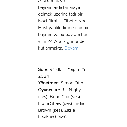
Aile olmak ve
bayramlarda bir araya
gelmek üzerine tatlı bir
Noel filmi… Elbette Noel
Hristiyanlık dinine dair bir
bayram ve bu bayram her
yılın 24 Aralık gününde
kutlanmakta.
Devamı...
Süre:
91 dk.
Yapım Yılı:
2024
Yönetmen:
Simon Otto
Oyuncular:
Bill Nighy
(ses), Brian Cox (ses),
Fiona Shaw (ses), India
Brown (ses), Zazie
Hayhurst (ses)