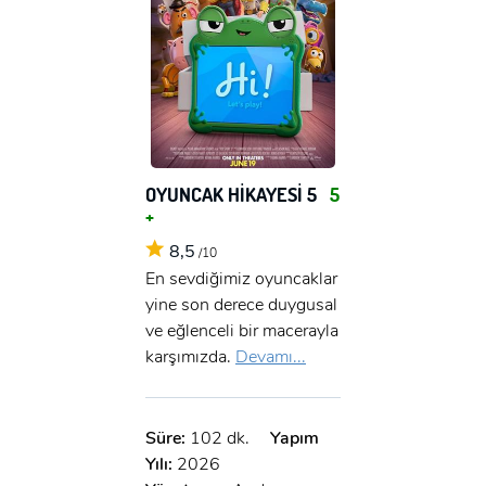
E-Posta:
E-Posta:
Şifre:
Şifre:
OYUNCAK HİKAYESİ 5
5
Beni Hatırla
Şifremi Unuttum ?
+
ÜYE OL
8,5
GIRIŞ
/10
En sevdiğimiz oyuncaklar
yine son derece duygusal
GIRIŞ
ve eğlenceli bir macerayla
karşımızda.
Devamı...
Süre:
102 dk.
Yapım
Yılı:
2026