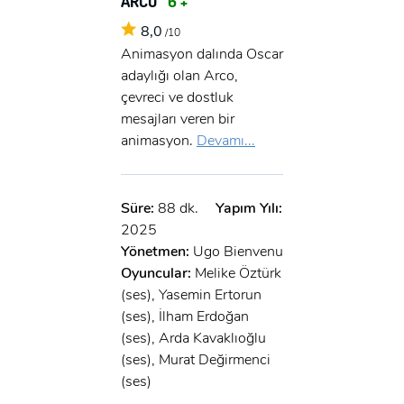
ARCO
6 +
8,0
/10
Animasyon dalında Oscar
adaylığı olan Arco,
çevreci ve dostluk
mesajları veren bir
animasyon.
Devamı...
Süre:
88 dk.
Yapım Yılı:
2025
Yönetmen:
Ugo Bienvenu
Oyuncular:
Melike Öztürk
(ses), Yasemin Ertorun
(ses), İlham Erdoğan
(ses), Arda Kavaklıoğlu
(ses), Murat Değirmenci
(ses)