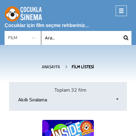
Toggle
navigati
Çocuklar için film seçme rehberiniz...
ANASAYFA
FILM LISTESI
Toplam
32 film
Akıllı Sıralama