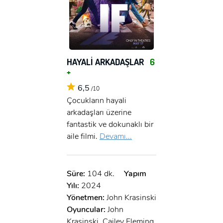
HAYALİ ARKADAŞLAR
6
+
6,5
/10
Çocukların hayali
arkadaşları üzerine
fantastik ve dokunaklı bir
aile filmi.
Devamı...
Süre:
104 dk.
Yapım
Yılı:
2024
Yönetmen:
John Krasinski
Oyuncular:
John
Krasinski, Cailey Fleming,