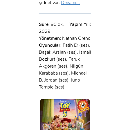
şiddet var.
Devamı...
Süre:
90 dk.
Yapım Yılı:
2029
Yönetmen:
Nathan Greno
Oyuncular:
Fatih Er (ses),
Başak Arslan (ses), İsmail
Bozkurt (ses), Faruk
Akgören (ses), Nilgün
Karababa (ses), Michael
B. Jordan (ses), Juno
Temple (ses)
x
ÜYE OL
x
GIRIŞ YAP
Ad Soyad: