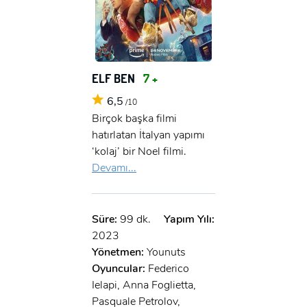
ELF BEN
7 +
6,5
/10
Birçok başka filmi
hatırlatan İtalyan yapımı
‘kolaj’ bir Noel filmi.
Devamı...
Süre:
99 dk.
Yapım Yılı:
2023
Yönetmen:
Younuts
Oyuncular:
Federico
Ielapi, Anna Foglietta,
Pasquale Petrolov,