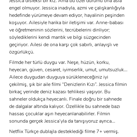
Jessica disleksi bir kız. Ama bu özel durumu ona asla
E-Posta:
engel olmuyor. Jessica inadıyla, azmi ve çalışkanlığıyla
E-Posta:
hedefinde yürümeye devam ediyor, hayalinin peşinden
koşuyor. Ailesiyle harika bir iletişimi var. Anne-babası
Şifre:
ve öğretmeninin sözlerini, tecrübelerini dinliyor;
söylediklerini kendi mantık ve bilgi süzgecinden
Şifre:
geçiriyor. Ailesi de ona karşı çok sabırlı, anlayışlı ve
özgürlükçü.
Beni Hatırla
Şifremi Unuttum ?
Filmde her türlü duygu var. Neşe, hüzün, korku,
heyecan, güven, cesaret, iyimserlik, umut, umutsuzluk...
ÜYE OL
GIRIŞ
Ailece duygudan duyguya sürükleneceğiniz iyi
çekilmiş, şık bir aile filmi “Denizlerin Kızı”. Jessica filmin
GIRIŞ
birkaç yerinde deniz kazası tehlikesi yaşıyor. Bu
sahneler oldukça heyecanlı. Finale doğru bir sahnede
de dalgalar altında kalıyor. Özellikle bu sahnede bazı
hassas çocuklar aşırı heyecanlanabilirler. Filmin
sonunda gerçek Jessica’yla da tanışıyoruz ayrıca...
Netflix Türkçe dublajla desteklediği filme 7+ vermiş.