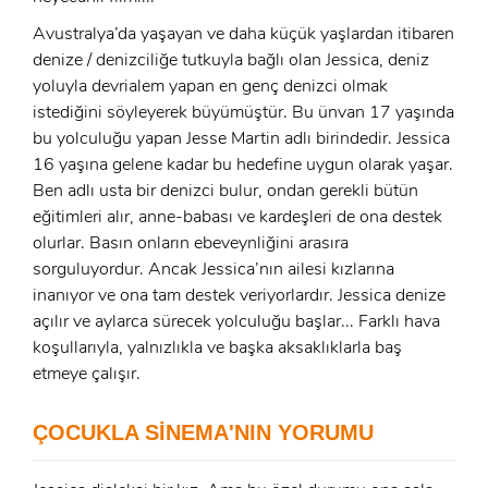
Avustralya’da yaşayan ve daha küçük yaşlardan itibaren
denize / denizciliğe tutkuyla bağlı olan Jessica, deniz
yoluyla devrialem yapan en genç denizci olmak
istediğini söyleyerek büyümüştür. Bu ünvan 17 yaşında
bu yolculuğu yapan Jesse Martin adlı birindedir. Jessica
16 yaşına gelene kadar bu hedefine uygun olarak yaşar.
Ben adlı usta bir denizci bulur, ondan gerekli bütün
eğitimleri alır, anne-babası ve kardeşleri de ona destek
olurlar. Basın onların ebeveynliğini arasıra
sorguluyordur. Ancak Jessica’nın ailesi kızlarına
inanıyor ve ona tam destek veriyorlardır. Jessica denize
açılır ve aylarca sürecek yolculuğu başlar... Farklı hava
koşullarıyla, yalnızlıkla ve başka aksaklıklarla baş
x
etmeye çalışır.
ÜYE OL
x
ÇOCUKLA SİNEMA'NIN YORUMU
GIRIŞ YAP
Ad Soyad: