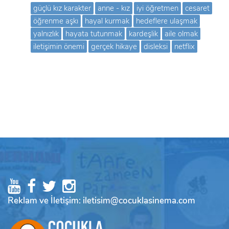
güçlü kız karakter
anne - kız
iyi öğretmen
cesaret
öğrenme aşkı
hayal kurmak
hedeflere ulaşmak
yalnızlık
hayata tutunmak
kardeşlik
aile olmak
iletişimin önemi
gerçek hikaye
disleksi
netflix
Reklam ve İletişim: iletisim@cocuklasinema.com