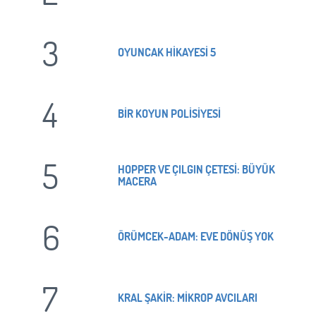
3
OYUNCAK HİKAYESİ 5
4
BİR KOYUN POLİSİYESİ
5
HOPPER VE ÇILGIN ÇETESİ: BÜYÜK
MACERA
6
ÖRÜMCEK-ADAM: EVE DÖNÜŞ YOK
7
KRAL ŞAKİR: MİKROP AVCILARI