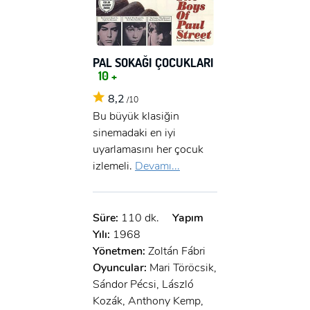
PAL SOKAĞI ÇOCUKLARI
10 +
8,2
/10
Bu büyük klasiğin
sinemadaki en iyi
uyarlamasını her çocuk
izlemeli.
Devamı...
Süre:
110 dk.
Yapım
Yılı:
1968
Yönetmen:
Zoltán Fábri
Oyuncular:
Mari Töröcsik,
Sándor Pécsi, László
Kozák, Anthony Kemp,