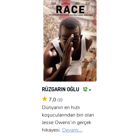
RÜZGARIN OĞLU
12 +
7,0
/10
Dünyanın en hızlı
koşucularından biri olan
Jesse Owens’ın gerçek
hikayesi.
Devamı...