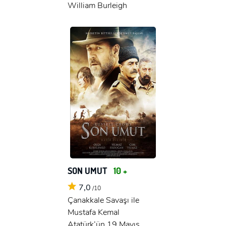
William Burleigh
SON UMUT
10 +
7,0
/10
Çanakkale Savaşı ile
Mustafa Kemal
Atatürk’ün 19 Mayıs