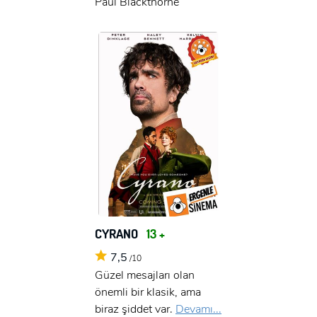
Paul Blackthorne
CYRANO
13 +
7,5
/10
Güzel mesajları olan
önemli bir klasik, ama
biraz şiddet var.
Devamı...