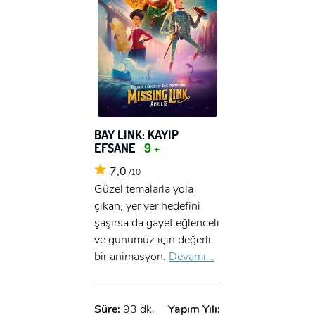
BAY LINK: KAYIP
EFSANE
9 +
7,0
/10
Güzel temalarla yola
çıkan, yer yer hedefini
şaşırsa da gayet eğlenceli
ve günümüz için değerli
bir animasyon.
Devamı...
Süre:
93 dk.
Yapım Yılı: