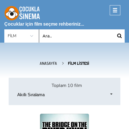
Toggle
navigati
Çocuklar için film seçme rehberiniz...
ANASAYFA
FILM LISTESI
Toplam
10 film
Akıllı Sıralama