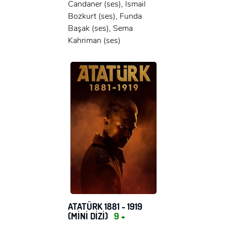
Candaner (ses), İsmail
x
Bozkurt (ses), Funda
GIRIŞ YAP
Ad Soyad:
Başak (ses), Sema
Kahriman (ses)
E-Posta:
E-Posta:
Şifre:
Şifre:
Beni Hatırla
Şifremi Unuttum ?
ÜYE OL
GIRIŞ
GIRIŞ
ATATÜRK 1881 - 1919
(MINI DIZI)
9 +