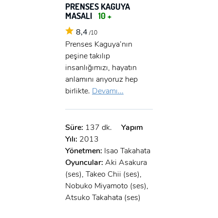
PRENSES KAGUYA
MASALI
10 +
8,4
/10
Prenses Kaguya’nın
peşine takılıp
insanlığımızı, hayatın
anlamını arıyoruz hep
birlikte.
Devamı...
Süre:
137 dk.
Yapım
Yılı:
2013
Yönetmen:
Isao Takahata
Oyuncular:
Aki Asakura
(ses), Takeo Chii (ses),
Nobuko Miyamoto (ses),
Atsuko Takahata (ses)