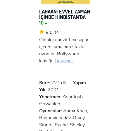
LAGAAN: EVVEL ZAMAN
İÇİNDE HİNDİSTAN’DA
10 +
8,0
/10
Oldukça pozitif mesajlar
içeren, ama biraz fazla
uzun bir Bollywood
klasiği.
Devamı...
Süre:
224 dk.
Yapım
Yılı:
2001
Yönetmen:
Ashutosh
Gowariker
Oyuncular:
Aamir Khan,
Raghuvir Yadav, Gracy
Singh , Rachel Shelley,