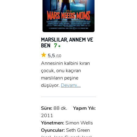
MARSLILAR, ANNEM VE
BEN
7 +
5,5
/10
Annesinin kalbini kıran
çocuk, onu kaçıran
marslıların peşine
düşüyor.
Devamı...
Süre:
88 dk.
Yapım Yılı:
2011
Yönetmen:
Simon Wells
Oyuncular:
Seth Green