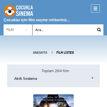
Toggle
navigati
Çocuklar için film seçme rehberiniz...
ANASAYFA
FILM LISTESI
Toplam
264 film
Akıllı Sıralama