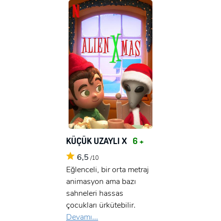
KÜÇÜK UZAYLI X
6 +
6,5
/10
Eğlenceli, bir orta metraj
animasyon ama bazı
sahneleri hassas
çocukları ürkütebilir.
Devamı...