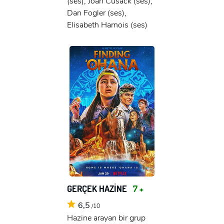
(ses), Joan Cusack (ses),
Dan Fogler (ses),
Elisabeth Harnois (ses)
GERÇEK HAZİNE
7 +
6,5
/10
Hazine arayan bir grup