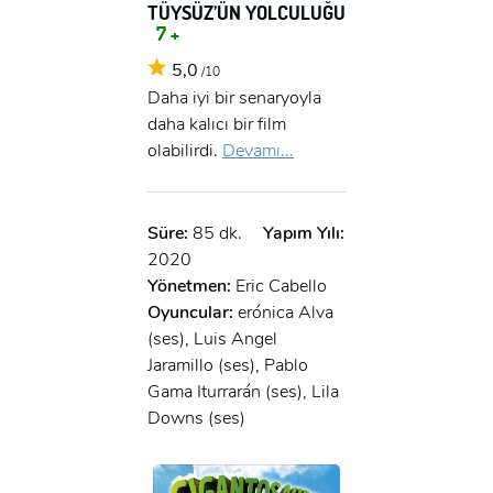
TÜYSÜZ’ÜN YOLCULUĞU
7 +
5,0
/10
Daha iyi bir senaryoyla
daha kalıcı bir film
olabilirdi.
Devamı...
Süre:
85 dk.
Yapım Yılı:
2020
Yönetmen:
Eric Cabello
Oyuncular:
erónica Alva
(ses), Luis Angel
Jaramillo (ses), Pablo
Gama Iturrarán (ses), Lila
Downs (ses)