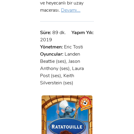
x
ve heyecanlı bir uzay
GIRIŞ YAP
Ad Soyad:
macerası.
Devamı...
E-Posta:
Süre:
89 dk.
Yapım Yılı:
E-Posta:
2019
Yönetmen:
Eric Tosti
Şifre:
Oyuncular:
Landen
Şifre:
Beattie (ses), Jason
Anthony (ses), Laura
Post (ses), Keith
Beni Hatırla
Şifremi Unuttum ?
Silverstein (ses)
ÜYE OL
GIRIŞ
GIRIŞ