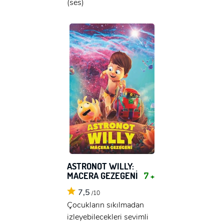
(ses)
ASTRONOT WILLY:
MACERA GEZEGENİ
7 +
7,5
/10
x
Çocukların sıkılmadan
ÜYE OL
izleyebilecekleri sevimli