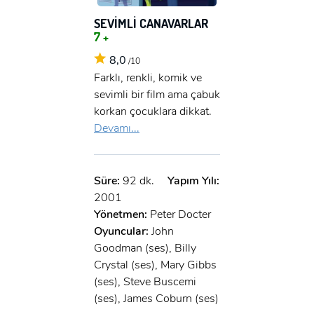
SEVİMLİ CANAVARLAR
7 +
8,0
/10
Farklı, renkli, komik ve
sevimli bir film ama çabuk
korkan çocuklara dikkat.
Devamı...
Süre:
92 dk.
Yapım Yılı:
2001
Yönetmen:
Peter Docter
Oyuncular:
John
Goodman (ses), Billy
Crystal (ses), Mary Gibbs
(ses), Steve Buscemi
(ses), James Coburn (ses)