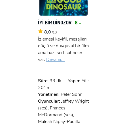
İYİ BİR DİNOZOR
8 +
8,0
/10
İzlemesi keyifli, mesajları
güçlü ve duygusal bir film
ama bazı sert sahneler
var.
Devamı...
Süre:
93 dk.
Yapım Yılı:
2015
Yönetmen:
Peter Sohn
Oyuncular:
Jeffrey Wright
(ses), Frances
McDormand (ses),
Maleah Nipay-Padilla