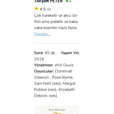
TAVŞAN PETER
9 +
4,5
/10
Çok hareketli ve akıcı bir
film ama şiddetli ve kaba
saba esprileri hayli fazla.
Devamı...
Süre:
95 dk.
Yapım Yılı:
2018
Yönetmen:
Will Gluck
Oyuncular:
Domhnall
Gleeson , Rose Byrne,
Sam Neill (ses), Margot
Robbie (ses), Elizabeth
Debicki (ses)