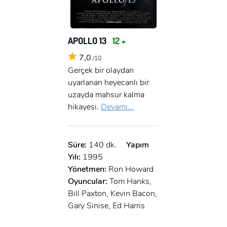
APOLLO 13
12 +
7,0
/10
Gerçek bir olaydan
uyarlanan heyecanlı bir
uzayda mahsur kalma
hikayesi.
Devamı...
Süre:
140 dk.
Yapım
Yılı:
1995
Yönetmen:
Ron Howard
Oyuncular:
Tom Hanks,
Bill Paxton, Kevin Bacon,
Gary Sinise, Ed Harris