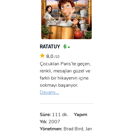
RATATUY
6 +
8,0
/10
Çocukları Paris’te geçen,
renkli, mesajları güzel ve
farklı bir hikayenin içine
sokmayı başarıyor.
Devamı...
Süre:
111 dk.
Yapım
Yılı:
2007
Yönetmen:
Brad Bird, Jan