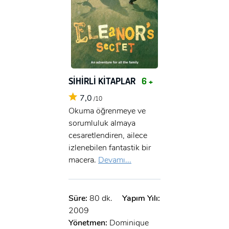
SİHİRLİ KİTAPLAR
6 +
7,0
/10
Okuma öğrenmeye ve
sorumluluk almaya
cesaretlendiren, ailece
izlenebilen fantastik bir
macera.
Devamı...
Süre:
80 dk.
Yapım Yılı:
2009
Yönetmen:
Dominique