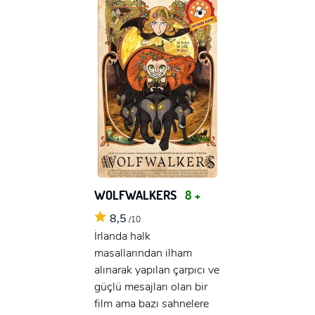
WOLFWALKERS
8 +
8,5
/10
İrlanda halk
masallarından ilham
alınarak yapılan çarpıcı ve
güçlü mesajları olan bir
film ama bazı sahnelere