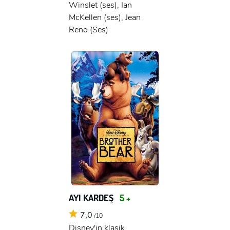
Winslet (ses), Ian
McKellen (ses), Jean
Reno (Ses)
AYI KARDEŞ
5 +
7,0
/10
Disney'in klasik