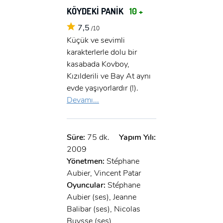
KÖYDEKİ PANİK
10 +
7,5
/10
Küçük ve sevimli
karakterlerle dolu bir
kasabada Kovboy,
Kızılderili ve Bay At aynı
evde yaşıyorlardır (!).
Devamı...
Süre:
75 dk.
Yapım Yılı:
2009
Yönetmen:
Stéphane
Aubier, Vincent Patar
Oyuncular:
Stéphane
Aubier (ses), Jeanne
Balibar (ses), Nicolas
Buysse (ses)