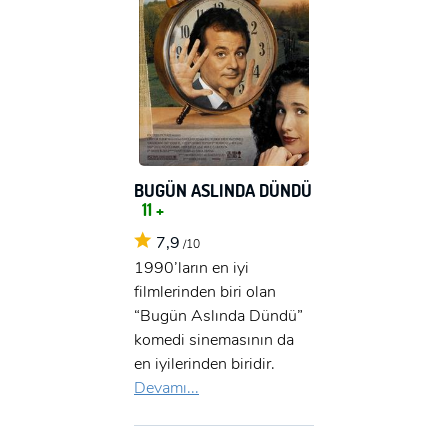
BUGÜN ASLINDA DÜNDÜ
11 +
7,9
/10
1990’ların en iyi
filmlerinden biri olan
“Bugün Aslında Dündü”
komedi sinemasının da
en iyilerinden biridir.
Devamı...