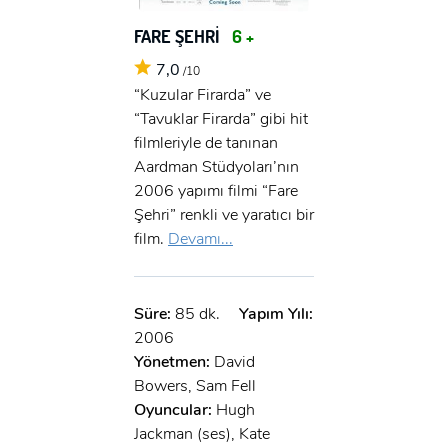
FARE ŞEHRİ
6 +
7,0
/10
“Kuzular Firarda” ve
“Tavuklar Firarda” gibi hit
filmleriyle de tanınan
Aardman Stüdyoları’nın
2006 yapımı filmi “Fare
Şehri” renkli ve yaratıcı bir
film.
Devamı...
Süre:
85 dk.
Yapım Yılı:
2006
Yönetmen:
David
Bowers, Sam Fell
Oyuncular:
Hugh
Jackman (ses), Kate