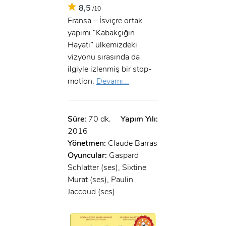
8,5
/10
Fransa – İsviçre ortak
yapımı “Kabakçığın
Hayatı” ülkemizdeki
vizyonu sırasında da
ilgiyle izlenmiş bir stop-
motion.
Devamı...
Süre:
70 dk.
Yapım Yılı:
2016
Yönetmen:
Claude Barras
Oyuncular:
Gaspard
Schlatter (ses), Sixtine
Murat (ses), Paulin
Jaccoud (ses)