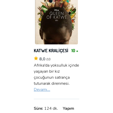
KATWE KRALİÇESİ
10 +
8,0
/10
Afrika'da yoksulluk içinde
yaşayan bir kız
çocuğunun satrança
tutunarak direnmesi.
Devamı...
Süre:
124 dk.
Yapım