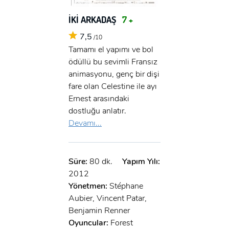
İKİ ARKADAŞ
7 +
7,5
/10
Tamamı el yapımı ve bol
ödüllü bu sevimli Fransız
animasyonu, genç bir dişi
fare olan Celestine ile ayı
Ernest arasındaki
dostluğu anlatır.
Devamı...
Süre:
80 dk.
Yapım Yılı:
2012
Yönetmen:
Stéphane
Aubier, Vincent Patar,
Benjamin Renner
Oyuncular:
Forest