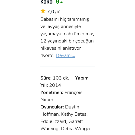
KORO
9 +
x
GIRIŞ YAP
Ad Soyad:
7,0
/10
Babasını hiç tanımamış
E-Posta:
ve ayyaş annesiyle
yaşamaya mahkûm olmuş
E-Posta:
12 yaşındaki bir çocuğun
hikayesini anlatıyor
Şifre:
“Koro”.
Devamı...
Şifre:
Beni Hatırla
Süre:
103 dk.
Yapım
Şifremi Unuttum ?
Yılı:
2014
ÜYE OL
Yönetmen:
François
GIRIŞ
Girard
Oyuncular:
Dustin
GIRIŞ
Hoffman, Kathy Bates,
Eddie Izzard, Garrett
Wareing, Debra Winger