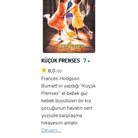
KÜÇÜK PRENSES
7 +
8,0
/10
Frances Hodgson
Burnett’ın yazdığı “Küçük
Prenses” el bebek gül
bebek büyütülen bir kız
çocuğunun hayatın sert
yüzüyle karşılaşma
hikayesini anlatır.
Devamı...