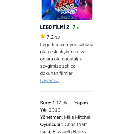
LEGO FİLMİ 2
7 +
7,2
/10
Lego filmleri oyuncaklarla
olan eski ilişkimize ve
onlara olan nostaljik
sevgimize zekice
dokunan filmler.
Devamı...
Süre:
107 dk.
Yapım
Yılı:
2019
Yönetmen:
Mike Mitchell
Oyuncular:
Chris Pratt
(ses), Elizabeth Banks