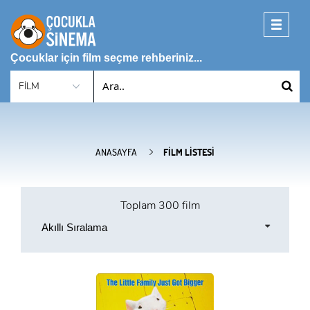
Toggle
navigati
Çocuklar için film seçme rehberiniz...
ANASAYFA
FILM LISTESI
Toplam
300 film
Akıllı Sıralama