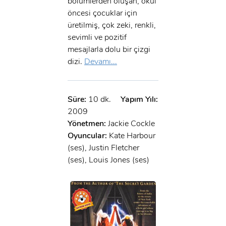
bölümlerden oluşan, okul
öncesi çocuklar için
üretilmiş, çok zeki, renkli,
sevimli ve pozitif
mesajlarla dolu bir çizgi
dizi.
Devamı...
Süre:
10 dk.
Yapım Yılı:
2009
Yönetmen:
Jackie Cockle
Oyuncular:
Kate Harbour
(ses), Justin Fletcher
(ses), Louis Jones (ses)