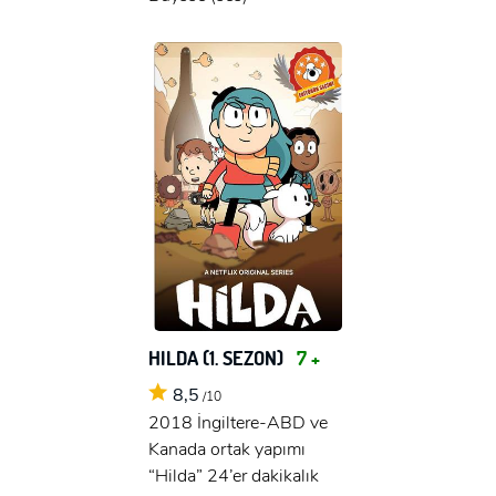
HILDA (1. SEZON)
7 +
8,5
/10
2018 İngiltere-ABD ve
Kanada ortak yapımı
“Hilda” 24’er dakikalık