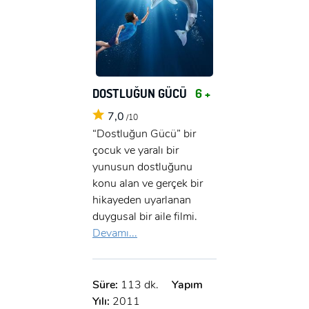
DOSTLUĞUN GÜCÜ
6 +
7,0
/10
“Dostluğun Gücü” bir
çocuk ve yaralı bir
yunusun dostluğunu
konu alan ve gerçek bir
hikayeden uyarlanan
duygusal bir aile filmi.
Devamı...
Süre:
113 dk.
Yapım
Yılı:
2011