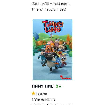
(Ses), Will Arnett (ses),
Tiffany Haddish (ses)
TIMMY TIME
3 +
8,0
/10
10’ar dakikalık