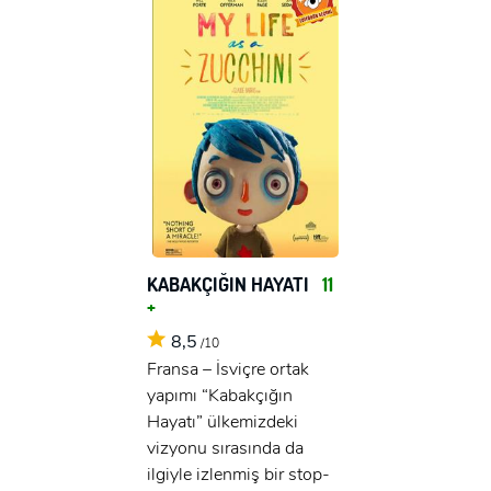
KABAKÇIĞIN HAYATI
11
+
8,5
/10
Fransa – İsviçre ortak
yapımı “Kabakçığın
Hayatı” ülkemizdeki
vizyonu sırasında da
ilgiyle izlenmiş bir stop-