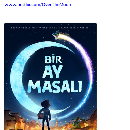
www.netflix.com/OverTheMoon
x
ÜYE OL
x
GIRIŞ YAP
Ad Soyad:
E-Posta:
E-Posta: