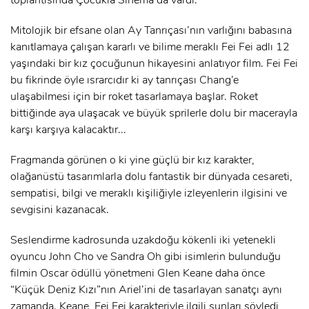
Mitolojik bir efsane olan Ay Tanrıçası’nın varlığını babasına
kanıtlamaya çalışan kararlı ve bilime meraklı Fei Fei adlı 12
yaşındaki bir kız çocuğunun hikayesini anlatıyor film. Fei Fei
bu fikrinde öyle ısrarcıdır ki ay tanrıçası Chang’e
ulaşabilmesi için bir roket tasarlamaya başlar. Roket
bittiğinde aya ulaşacak ve büyük sprilerle dolu bir macerayla
karşı karşıya kalacaktır...
Fragmanda görünen o ki yine güçlü bir kız karakter,
olağanüstü tasarımlarla dolu fantastik bir dünyada cesareti,
sempatisi, bilgi ve meraklı kişiliğiyle izleyenlerin ilgisini ve
sevgisini kazanacak.
Seslendirme kadrosunda uzakdoğu kökenli iki yetenekli
oyuncu John Cho ve Sandra Oh gibi isimlerin bulunduğu
filmin Oscar ödüllü yönetmeni Glen Keane daha önce
“Küçük Deniz Kızı”nın Ariel’ini de tasarlayan sanatçı aynı
zamanda. Keane, Fei Fei karakteriyle ilgili şunları söyledi