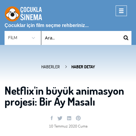
Toggle
navigati
Çocuklar için film seçme rehberiniz...
HABERLER
HABER DETAY
Netflix'in büyük animasyon
projesi: Bir Ay Masalı
10 Temmuz 2020 Cuma