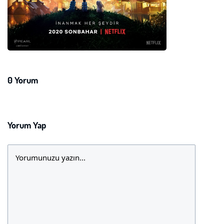
Şifre:
Şifre:
Beni Hatırla
Şifremi Unuttum ?
0 Yorum
ÜYE OL
GIRIŞ
GIRIŞ
Yorum Yap