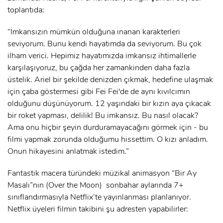
toplantıda:
“İmkansızın mümkün olduğuna inanan karakterleri
seviyorum. Bunu kendi hayatımda da seviyorum. Bu çok
ilham verici. Hepimiz hayatımızda imkansız ihtimallerle
karşılaşıyoruz, bu çağda her zamankinden daha fazla
üstelik. Ariel bir şekilde denizden çıkmak, hedefine ulaşmak
için çaba göstermesi gibi Fei Fei'de de aynı kıvılcımın
olduğunu düşünüyorum. 12 yaşındaki bir kızın aya çıkacak
bir roket yapması, delilik! Bu imkansız. Bu nasıl olacak?
Ama onu hiçbir şeyin durduramayacağını görmek için - bu
filmi yapmak zorunda olduğumu hissettim. O kızı anladım.
Onun hikayesini anlatmak istedim.”
Fantastik macera türündeki müzikal animasyon “Bir Ay
Masalı”nın (Over the Moon) sonbahar aylarında 7+
sınıflandırmasıyla Netflix’te yayınlanması planlanıyor.
Netflix üyeleri filmin takibini şu adresten yapabilirler: