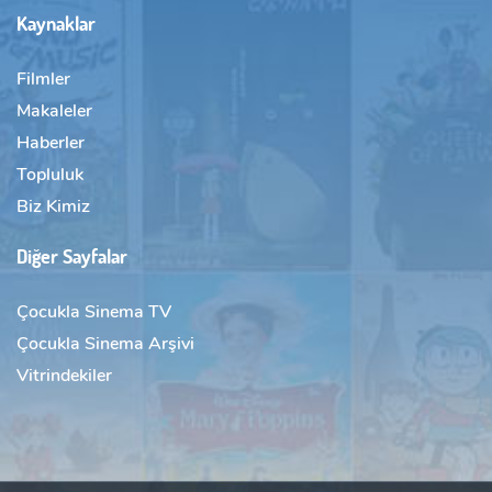
Kaynaklar
Filmler
Makaleler
Haberler
Topluluk
Biz Kimiz
Diğer Sayfalar
Çocukla Sinema TV
Çocukla Sinema Arşivi
Vitrindekiler