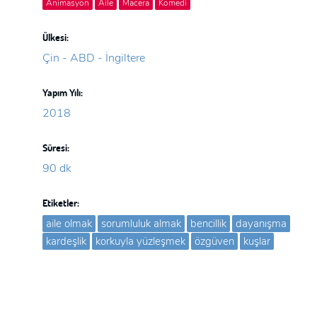
Animasyon
Aile
Macera
Komedi
Ülkesi:
Çin - ABD - İngiltere
Yapım Yılı:
2018
Süresi:
90 dk
Etiketler:
aile olmak
sorumluluk almak
bencillik
dayanışma
kardeşlik
korkuyla yüzleşmek
özgüven
kuşlar