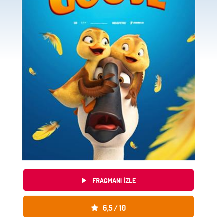
FRAGMANI IZLE
FRAGMANI IZLE
ÇOCUKLA SINEMA'NIN PUANI
6,5
/ 10