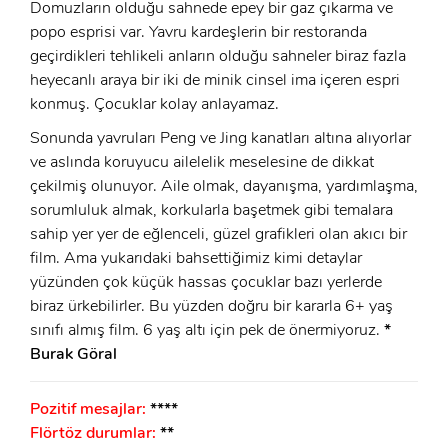
Domuzların olduğu sahnede epey bir gaz çıkarma ve
popo esprisi var. Yavru kardeşlerin bir restoranda
geçirdikleri tehlikeli anların olduğu sahneler biraz fazla
heyecanlı araya bir iki de minik cinsel ima içeren espri
konmuş. Çocuklar kolay anlayamaz.
Sonunda yavruları Peng ve Jing kanatları altına alıyorlar
ve aslında koruyucu ailelelik meselesine de dikkat
çekilmiş olunuyor. Aile olmak, dayanışma, yardımlaşma,
sorumluluk almak, korkularla başetmek gibi temalara
sahip yer yer de eğlenceli, güzel grafikleri olan akıcı bir
film. Ama yukarıdaki bahsettiğimiz kimi detaylar
yüzünden çok küçük hassas çocuklar bazı yerlerde
biraz ürkebilirler. Bu yüzden doğru bir kararla 6+ yaş
sınıfı almış film. 6 yaş altı için pek de önermiyoruz.
*
Burak Göral
Pozitif mesajlar:
****
Flörtöz durumlar:
**