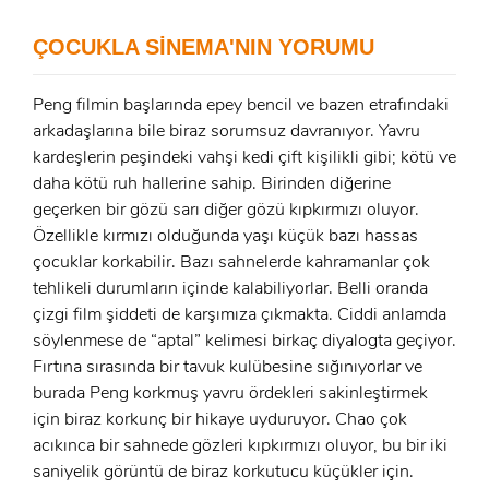
x
ÜYE OL
ÇOCUKLA SİNEMA'NIN YORUMU
x
GIRIŞ YAP
Ad Soyad:
Peng filmin başlarında epey bencil ve bazen etrafındaki
arkadaşlarına bile biraz sorumsuz davranıyor. Yavru
E-Posta:
kardeşlerin peşindeki vahşi kedi çift kişilikli gibi; kötü ve
daha kötü ruh hallerine sahip. Birinden diğerine
E-Posta:
geçerken bir gözü sarı diğer gözü kıpkırmızı oluyor.
Özellikle kırmızı olduğunda yaşı küçük bazı hassas
Şifre:
çocuklar korkabilir. Bazı sahnelerde kahramanlar çok
Şifre:
tehlikeli durumların içinde kalabiliyorlar. Belli oranda
çizgi film şiddeti de karşımıza çıkmakta. Ciddi anlamda
söylenmese de “aptal” kelimesi birkaç diyalogta geçiyor.
Beni Hatırla
Şifremi Unuttum ?
Fırtına sırasında bir tavuk kulübesine sığınıyorlar ve
ÜYE OL
burada Peng korkmuş yavru ördekleri sakinleştirmek
GIRIŞ
için biraz korkunç bir hikaye uyduruyor. Chao çok
acıkınca bir sahnede gözleri kıpkırmızı oluyor, bu bir iki
GIRIŞ
saniyelik görüntü de biraz korkutucu küçükler için.