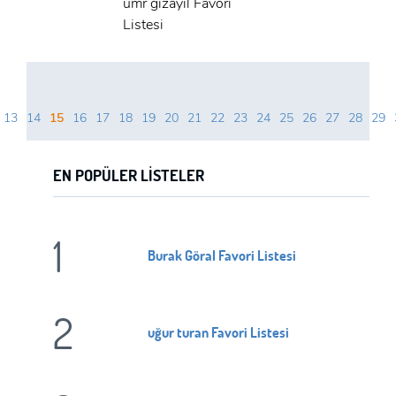
umr gizayil Favori
ÜYE OL
Listesi
GIRIŞ
GIRIŞ
13
14
15
16
17
18
19
20
21
22
23
24
25
26
27
28
29
EN POPÜLER LISTELER
1
Burak Göral Favori Listesi
2
uğur turan Favori Listesi