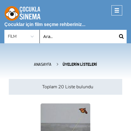
Toggle
navigati
Çocuklar için film seçme rehberiniz...
ANASAYFA
ÜYELERIN LISTELERI
Toplam
20 Liste
bulundu