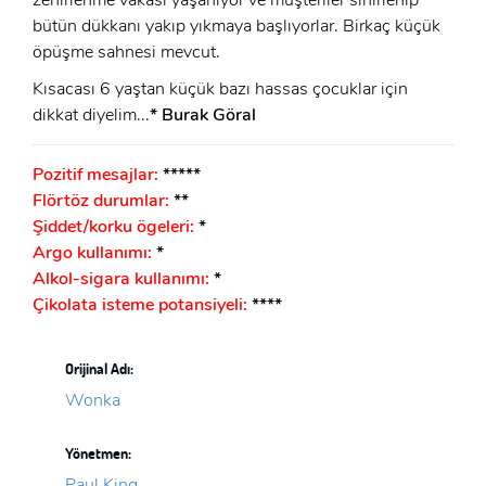
bütün dükkanı yakıp yıkmaya başlıyorlar. Birkaç küçük
öpüşme sahnesi mevcut.
Kısacası 6 yaştan küçük bazı hassas çocuklar için
dikkat diyelim...
* Burak Göral
Pozitif mesajlar:
*****
Flörtöz durumlar:
**
Şiddet/korku ögeleri:
*
Argo kullanımı:
*
Alkol-sigara kullanımı:
*
Çikolata isteme potansiyeli:
****
Orijinal Adı:
Wonka
Yönetmen:
Paul King