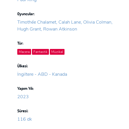
Oyuncular:
Timothée Chalamet, Calah Lane, Olivia Colman,
Hugh Grant, Rowan Atkinson
Tür:
Macera
Fantastik
Müzikal
Ülkesi:
İngiltere - ABD - Kanada
Yapım Yılı:
2023
Süresi:
116 dk