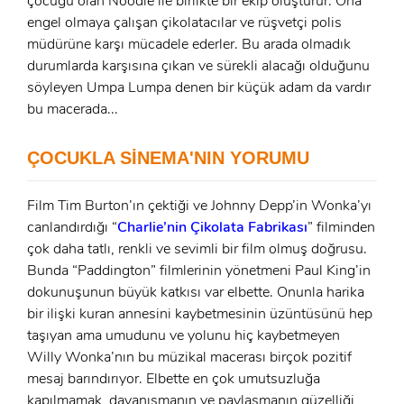
çocuğu olan Noodle ile birlikte bir ekip oluşturur. Ona
engel olmaya çalışan çikolatacılar ve rüşvetçi polis
müdürüne karşı mücadele ederler. Bu arada olmadık
durumlarda karşısına çıkan ve sürekli alacağı olduğunu
söyleyen Umpa Lumpa denen bir küçük adam da vardır
x
bu macerada...
ÜYE OL
x
ÇOCUKLA SİNEMA'NIN YORUMU
GIRIŞ YAP
Ad Soyad:
Film Tim Burton’ın çektiği ve Johnny Depp’in Wonka’yı
E-Posta:
canlandırdığı “
Charlie’nin Çikolata Fabrikası
” filminden
E-Posta:
çok daha tatlı, renkli ve sevimli bir film olmuş doğrusu.
Bunda “Paddington” filmlerinin yönetmeni Paul King’in
Şifre:
dokunuşunun büyük katkısı var elbette. Onunla harika
bir ilişki kuran annesini kaybetmesinin üzüntüsünü hep
Şifre:
taşıyan ama umudunu ve yolunu hiç kaybetmeyen
Willy Wonka’nın bu müzikal macerası birçok pozitif
Beni Hatırla
Şifremi Unuttum ?
mesaj barındırıyor. Elbette en çok umutsuzluğa
kapılmamak, dayanışmanın ve paylaşmanın güzelliği,