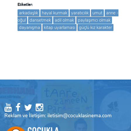
Etiketler:
arkadaşlık
hayal kurmak
yaratıcılık
umut
anne -
oğul
dansetmek
adil olmak
paylaşımcı olmak
dayanışma
kitap uyarlaması
güçlü kız karakter
Reklam ve İletişim: iletisim@cocuklasinema.com