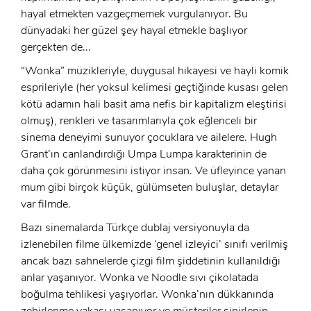
ÜYE OL
GIRIŞ
hayal etmekten vazgeçmemek vurgulanıyor. Bu
dünyadaki her güzel şey hayal etmekle başlıyor
gerçekten de...
GIRIŞ
“Wonka” müzikleriyle, duygusal hikayesi ve hayli komik
esprileriyle (her yoksul kelimesi geçtiğinde kusası gelen
kötü adamın hali basit ama nefis bir kapitalizm eleştirisi
olmuş), renkleri ve tasarımlarıyla çok eğlenceli bir
sinema deneyimi sunuyor çocuklara ve ailelere. Hugh
Grant’ın canlandırdığı Umpa Lumpa karakterinin de
daha çok görünmesini istiyor insan. Ve üfleyince yanan
mum gibi birçok küçük, gülümseten buluşlar, detaylar
var filmde.
Bazı sinemalarda Türkçe dublaj versiyonuyla da
izlenebilen filme ülkemizde ‘genel izleyici’ sınıfı verilmiş
ancak bazı sahnelerde çizgi film şiddetinin kullanıldığı
anlar yaşanıyor. Wonka ve Noodle sıvı çikolatada
boğulma tehlikesi yaşıyorlar. Wonka’nın dükkanında
zehirlenme vakası yaşanıyor ve müşteriler sinirlenip