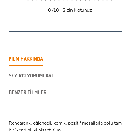
0
/10
Sizin Notunuz
FİLM HAKKINDA
SEYİRCİ YORUMLARI
BENZER FİLMLER
Rengarenk, eğlenceli, komik, pozitif mesajlarla dolu tam
bir ‘kendini iyi hisset’ filmi..