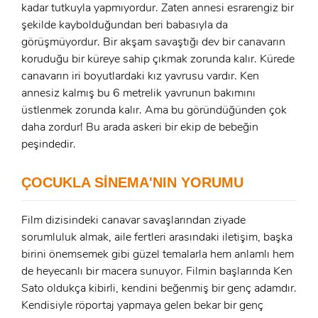
kadar tutkuyla yapmıyordur. Zaten annesi esrarengiz bir
şekilde kaybolduğundan beri babasıyla da
x
görüşmüyordur. Bir akşam savaştığı dev bir canavarın
ÜYE OL
koruduğu bir küreye sahip çıkmak zorunda kalır. Kürede
x
canavarın iri boyutlardaki kız yavrusu vardır. Ken
GIRIŞ YAP
Ad Soyad:
annesiz kalmış bu 6 metrelik yavrunun bakımını
üstlenmek zorunda kalır. Ama bu göründüğünden çok
E-Posta:
daha zordur! Bu arada askeri bir ekip de bebeğin
peşindedir.
E-Posta:
ÇOCUKLA SİNEMA'NIN YORUMU
Şifre:
Şifre:
Film dizisindeki canavar savaşlarından ziyade
sorumluluk almak, aile fertleri arasındaki iletişim, başka
Beni Hatırla
Şifremi Unuttum ?
birini önemsemek gibi güzel temalarla hem anlamlı hem
de heyecanlı bir macera sunuyor. Filmin başlarında Ken
ÜYE OL
Sato oldukça kibirli, kendini beğenmiş bir genç adamdır.
GIRIŞ
Kendisiyle röportaj yapmaya gelen bekar bir genç