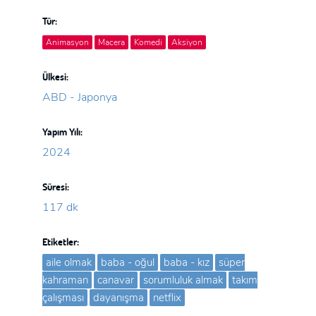
Tür:
Animasyon
Macera
Komedi
Aksiyon
Ülkesi:
ABD - Japonya
Yapım Yılı:
2024
Süresi:
117 dk
Etiketler:
aile olmak
baba - oğul
baba - kız
süper
kahraman
canavar
sorumluluk almak
takım
çalışması
dayanışma
netflix