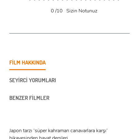
0
/10
Sizin Notunuz
FİLM HAKKINDA
SEYİRCİ YORUMLARI
BENZER FİLMLER
Japon tarzı ‘süper kahraman canavarlara karşı’
hikayesinden hayat dersleri...