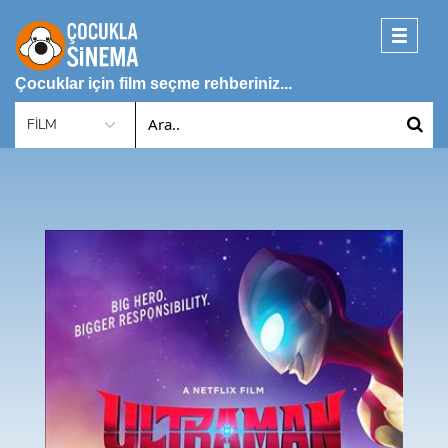
Toggle
navigati
Çocuklar için film seçme rehberiniz...