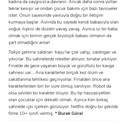
kadına da saygısızca davranır. Ancak daha sonra yolları
GIRIŞ
tekrar kesişir ve ondan çocuk bakımı için bazı tavsiyeler
ister. Onun sayesinde yavruyla doğru bir iletişim
kurmaya başlar. Aslında bu sayede kendi babasıyla olan
soğuk ilişkisi de düzelir yavaş yavaş. Ayrıca iyi bir baba
olmak için birinin gerçek biyolojik babası olmanın da
şart olmadığını anlar!
Tokyo şehrine saldıran ‘kaiju’lar çok vahşi, saldırgan ve
yıkıcılar. Bu sahnelerde roketler atılıyor, binalar yıkılıyor.
Finalde de gece yaşanan büyük ve gürültülü bir kavga
sahnesi var... Ana karakterler birçok kez ölüm ve
sakatlanma tehlikesi geçiriyorlar. Finalden önce ana
karakterlerden biri bir süre ölmüş sanılıyor. Robot da
olsa sevilen bir karakter ölüyor. Bu tip hassasiyetleri
olan çocuklar için dikkatli olmalı. Ayrıca Ken birkaç
sahnede içki içerken görülüyor. Netflix doğru bir şekilde
filme 10+ sınıfı vermiş.
* Burak Göral