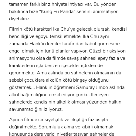
tamamen farklı bir zihniyete ihtiyacı var. Bu yönden
E-Posta:
bakılınca bize “Kung Fu Panda” serisini anımsatıyor
E-Posta:
diyebiliriz.
Filmin kötü karakteri Ika Chu’ya gelecek olursak, kendisi
Şifre:
bencilliği ve egoyu temsil etmekte. Ika Chu aynı
Şifre:
zamanda Hank’in kediler tarafından kabul görmesine
engel olmak için türlü planlar yapıyor. Güzel bir aksiyon
animasyonu olsa da filmde savaş sahnesi epey fazla ve
Beni Hatırla
Şifremi Unuttum ?
karakterlerin içki benzeri içecekler içtikleri de
görünmekte. Ama aslında bu sahnelerin olmasının da
ÜYE OL
GIRIŞ
sebebi çocuklara alkolün kötü bir şey olduğunu
göstermek... Hank’in öğretmeni Samuray Jimbo aslında
GIRIŞ
alkol bağımlılığını temsil ediyor çünkü. İlerleyen
sahnelerde kendisinin alkolik olması yüzünden halkını
savunamadığını izliyoruz.
Ayrıca filmde cinsiyetçilik ve ırkçılığa fazlasıyla
değinilmekte. Sorumluluk alma ve kibirli olmamak
konusunda ders verici niyetler taşıyan sahneler de