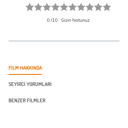
1 star.
2 stars.
3 stars.
4 stars.
5 stars.
6 star.
7 star.
8 star.
9 star.
10 star.
0
/10
Sizin Notunuz
FİLM HAKKINDA
SEYİRCİ YORUMLARI
BENZER FİLMLER