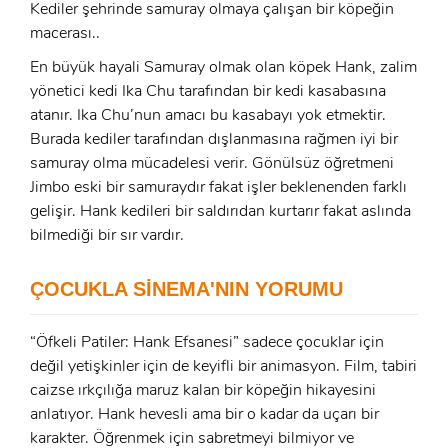
Kediler şehrinde samuray olmaya çalışan bir köpeğin
macerası..
En büyük hayali Samuray olmak olan köpek Hank, zalim
yönetici kedi Ika Chu tarafından bir kedi kasabasına
atanır. Ika Chu’nun amacı bu kasabayı yok etmektir.
Burada kediler tarafından dışlanmasına rağmen iyi bir
samuray olma mücadelesi verir. Gönülsüz öğretmeni
Jimbo eski bir samuraydır fakat işler beklenenden farklı
gelişir. Hank kedileri bir saldırıdan kurtarır fakat aslında
bilmediği bir sır vardır.
ÇOCUKLA SİNEMA'NIN YORUMU
x
“Öfkeli Patiler: Hank Efsanesi” sadece çocuklar için
ÜYE OL
değil yetişkinler için de keyifli bir animasyon. Film, tabiri
caizse ırkçılığa maruz kalan bir köpeğin hikayesini
x
GIRIŞ YAP
anlatıyor. Hank hevesli ama bir o kadar da uçarı bir
Ad Soyad:
karakter. Öğrenmek için sabretmeyi bilmiyor ve