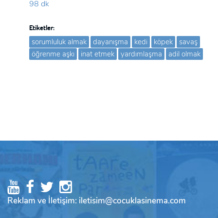
98 dk
Etiketler:
sorumluluk almak
dayanışma
kedi
köpek
savaş
öğrenme aşkı
inat etmek
yardımlaşma
adil olmak
Reklam ve İletişim: iletisim@cocuklasinema.com