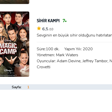
GIRIŞ
SİHİR KAMPI
7+
6,5
/10
Sevginin en büyük sihir olduğunu hatırlata
Süre:100 dk.
Yapım Yılı: 2020
Yönetmen: Mark Waters
Oyuncular: Adam Devine, Jeffrey Tambor, Na
Crovetti
Sayfa:
1