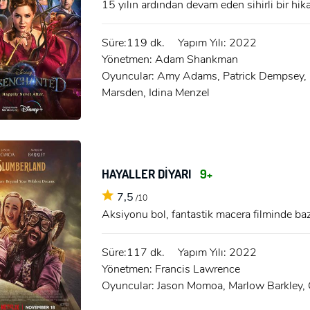
ÜYE OL
15 yılın ardından devam eden sihirli bir hik
x
GIRIŞ YAP
Süre:119 dk.
Yapım Yılı: 2022
Ad Soyad:
Yönetmen: Adam Shankman
Oyuncular: Amy Adams, Patrick Dempsey, 
Marsden, Idina Menzel
E-Posta:
E-Posta:
Şifre:
HAYALLER DİYARI
9+
Şifre:
7,5
/10
Aksiyonu bol, fantastik macera filminde baz
Beni Hatırla
Şifremi Unuttum ?
Süre:117 dk.
Yapım Yılı: 2022
ÜYE OL
Yönetmen: Francis Lawrence
GIRIŞ
Oyuncular: Jason Momoa, Marlow Barkley,