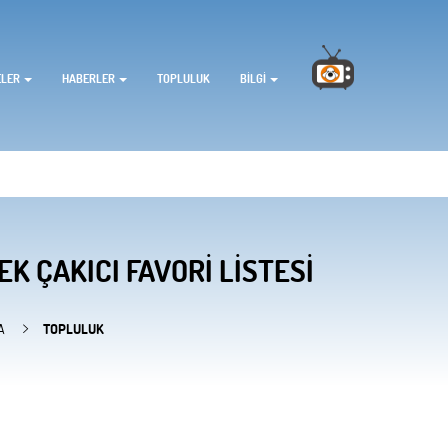
ELER
HABERLER
TOPLULUK
BILGI
K ÇAKICI FAVORI LISTESI
A
TOPLULUK