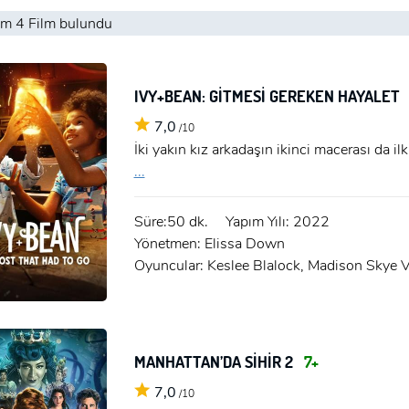
am
4 Film
bulundu
IVY+BEAN: GİTMESİ GEREKEN HAYALET
7,0
/10
İki yakın kız arkadaşın ikinci macerası da i
...
Süre:50 dk.
Yapım Yılı: 2022
Yönetmen: Elissa Down
Oyuncular: Keslee Blalock, Madison Skye Va
MANHATTAN’DA SİHİR 2
7+
x
7,0
/10