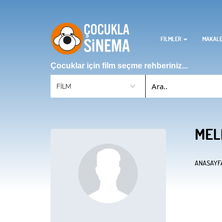
FİLMLER
MAKAL
Çocuklar için film seçme rehberiniz...
MELE
ANASAYF