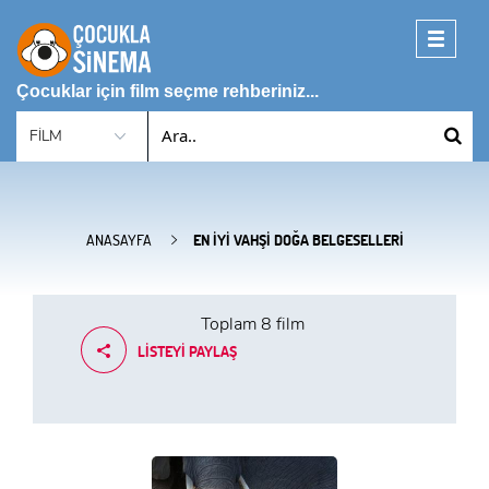
Toggle
navigati
Çocuklar için film seçme rehberiniz...
ANASAYFA
EN İYI VAHŞI DOĞA BELGESELLERI
Toplam
8 film
LISTEYI PAYLAŞ