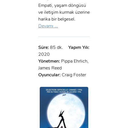
Empati, yaşam döngüsü
x
ve iletişim kurmak üzerine
ÜYE OL
harika bir belgesel.
Devamı ...
x
GIRIŞ YAP
Ad Soyad:
Süre:
85 dk.
Yapım Yılı:
E-Posta:
2020
E-Posta:
Yönetmen:
Pippa Ehrlich,
James Reed
Şifre:
Oyuncular:
Craig Foster
Şifre:
Beni Hatırla
Şifremi Unuttum ?
ÜYE OL
GIRIŞ