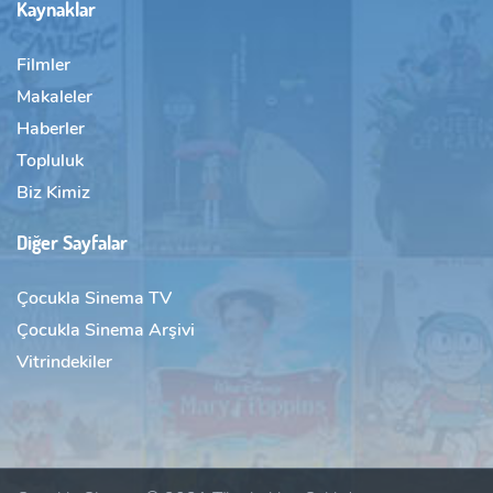
Kaynaklar
Filmler
Makaleler
Haberler
Topluluk
Biz Kimiz
Diğer Sayfalar
Çocukla Sinema TV
Çocukla Sinema Arşivi
Vitrindekiler