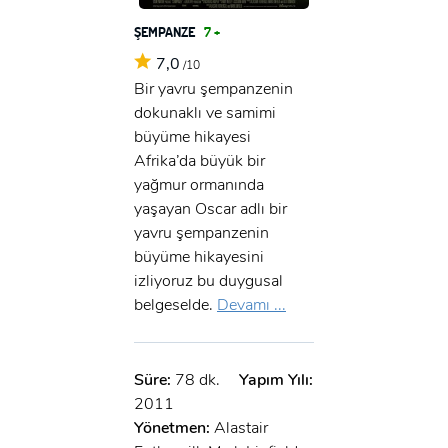
ŞEMPANZE
7 +
7,0
/10
Bir yavru şempanzenin
dokunaklı ve samimi
büyüme hikayesi
Afrika’da büyük bir
yağmur ormanında
yaşayan Oscar adlı bir
yavru şempanzenin
büyüme hikayesini
izliyoruz bu duygusal
belgeselde.
Devamı ...
Süre:
78 dk.
Yapım Yılı:
2011
Yönetmen:
Alastair