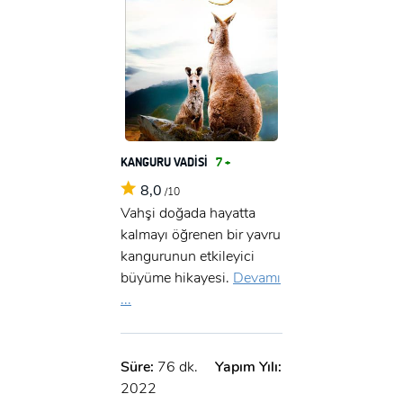
KANGURU VADİSİ
7 +
8,0
/10
Vahşi doğada hayatta
kalmayı öğrenen bir yavru
kangurunun etkileyici
büyüme hikayesi.
Devamı
...
Süre:
76 dk.
Yapım Yılı:
2022