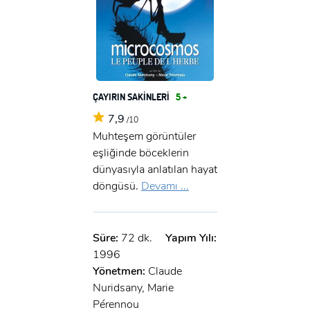
GIRIŞ
ÇAYIRIN SAKİNLERİ
5 +
7,9
/10
Muhteşem görüntüler
eşliğinde böceklerin
dünyasıyla anlatılan hayat
döngüsü.
Devamı ...
Süre:
72 dk.
Yapım Yılı:
1996
Yönetmen:
Claude
Nuridsany, Marie
Pérennou