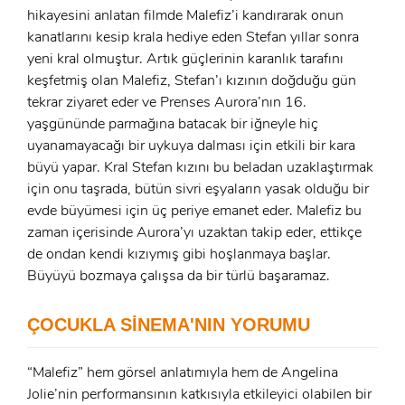
hikayesini anlatan filmde Malefiz’i kandırarak onun
kanatlarını kesip krala hediye eden Stefan yıllar sonra
yeni kral olmuştur. Artık güçlerinin karanlık tarafını
keşfetmiş olan Malefiz, Stefan’ı kızının doğduğu gün
tekrar ziyaret eder ve Prenses Aurora’nın 16.
yaşgününde parmağına batacak bir iğneyle hiç
uyanamayacağı bir uykuya dalması için etkili bir kara
büyü yapar. Kral Stefan kızını bu beladan uzaklaştırmak
için onu taşrada, bütün sivri eşyaların yasak olduğu bir
x
evde büyümesi için üç periye emanet eder. Malefiz bu
ÜYE OL
zaman içerisinde Aurora’yı uzaktan takip eder, ettikçe
de ondan kendi kızıymış gibi hoşlanmaya başlar.
x
GIRIŞ YAP
Büyüyü bozmaya çalışsa da bir türlü başaramaz.
Ad Soyad:
ÇOCUKLA SİNEMA'NIN YORUMU
E-Posta:
E-Posta:
“Malefiz” hem görsel anlatımıyla hem de Angelina
Jolie’nin performansının katkısıyla etkileyici olabilen bir
Şifre: