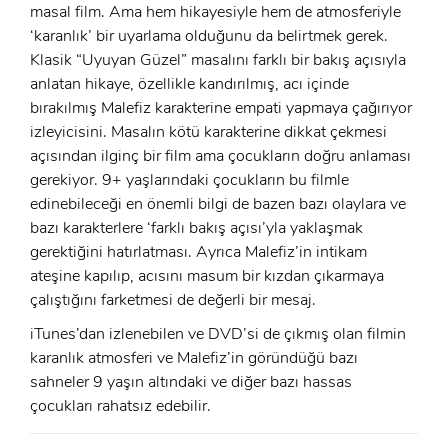
masal film. Ama hem hikayesiyle hem de atmosferiyle
Şifre:
‘karanlık’ bir uyarlama olduğunu da belirtmek gerek.
Klasik “Uyuyan Güzel” masalını farklı bir bakış açısıyla
anlatan hikaye, özellikle kandırılmış, acı içinde
Beni Hatırla
Şifremi Unuttum ?
bırakılmış Malefiz karakterine empati yapmaya çağırıyor
izleyicisini. Masalın kötü karakterine dikkat çekmesi
ÜYE OL
GIRIŞ
açısından ilginç bir film ama çocukların doğru anlaması
gerekiyor. 9+ yaşlarındaki çocukların bu filmle
GIRIŞ
edinebileceği en önemli bilgi de bazen bazı olaylara ve
bazı karakterlere ‘farklı bakış açısı’yla yaklaşmak
gerektiğini hatırlatması. Ayrıca Malefiz’in intikam
ateşine kapılıp, acısını masum bir kızdan çıkarmaya
çalıştığını farketmesi de değerli bir mesaj.
iTunes’dan izlenebilen ve DVD’si de çıkmış olan filmin
karanlık atmosferi ve Malefiz’in göründüğü bazı
sahneler 9 yaşın altındaki ve diğer bazı hassas
çocukları rahatsız edebilir.