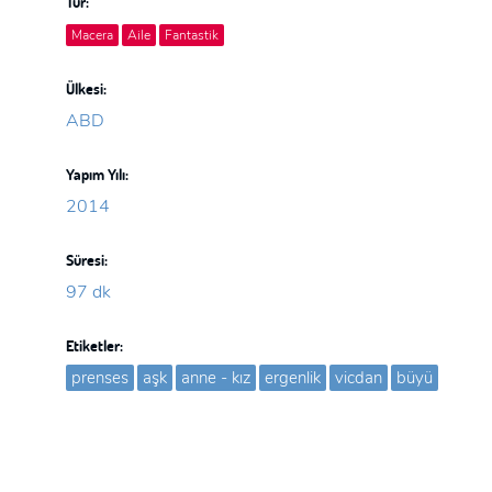
Tür:
Macera
Aile
Fantastik
Ülkesi:
ABD
Yapım Yılı:
2014
Süresi:
97 dk
Etiketler:
prenses
aşk
anne - kız
ergenlik
vicdan
büyü