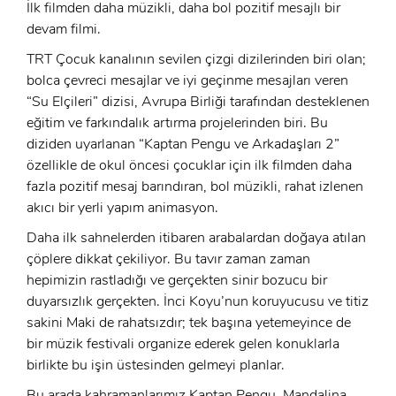
İlk filmden daha müzikli, daha bol pozitif mesajlı bir
devam filmi.
TRT Çocuk kanalının sevilen çizgi dizilerinden biri olan;
bolca çevreci mesajlar ve iyi geçinme mesajları veren
“Su Elçileri” dizisi, Avrupa Birliği tarafından desteklenen
eğitim ve farkındalık artırma projelerinden biri. Bu
diziden uyarlanan “Kaptan Pengu ve Arkadaşları 2”
özellikle de okul öncesi çocuklar için ilk filmden daha
fazla pozitif mesaj barındıran, bol müzikli, rahat izlenen
akıcı bir yerli yapım animasyon.
Daha ilk sahnelerden itibaren arabalardan doğaya atılan
çöplere dikkat çekiliyor. Bu tavır zaman zaman
hepimizin rastladığı ve gerçekten sinir bozucu bir
duyarsızlık gerçekten. İnci Koyu’nun koruyucusu ve titiz
sakini Maki de rahatsızdır; tek başına yetemeyince de
bir müzik festivali organize ederek gelen konuklarla
birlikte bu işin üstesinden gelmeyi planlar.
Bu arada kahramanlarımız Kaptan Pengu, Mandalina,
x