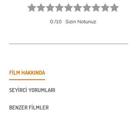
1 star.
2 stars.
3 stars.
4 stars.
5 stars.
6 star.
7 star.
8 star.
9 star.
10 star.
0
/10
Sizin Notunuz
FİLM HAKKINDA
SEYİRCİ YORUMLARI
BENZER FİLMLER