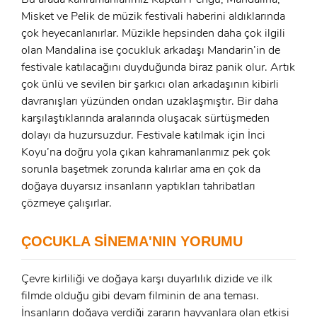
ÜYE OL
Misket ve Pelik de müzik festivali haberini aldıklarında
çok heyecanlanırlar. Müzikle hepsinden daha çok ilgili
x
GIRIŞ YAP
olan Mandalina ise çocukluk arkadaşı Mandarin’in de
Ad Soyad:
festivale katılacağını duyduğunda biraz panik olur. Artık
çok ünlü ve sevilen bir şarkıcı olan arkadaşının kibirli
E-Posta:
davranışları yüzünden ondan uzaklaşmıştır. Bir daha
E-Posta:
karşılaştıklarında aralarında oluşacak sürtüşmeden
dolayı da huzursuzdur. Festivale katılmak için İnci
Koyu’na doğru yola çıkan kahramanlarımız pek çok
Şifre:
sorunla başetmek zorunda kalırlar ama en çok da
Şifre:
doğaya duyarsız insanların yaptıkları tahribatları
çözmeye çalışırlar.
Beni Hatırla
Şifremi Unuttum ?
ÇOCUKLA SİNEMA'NIN YORUMU
ÜYE OL
GIRIŞ
Çevre kirliliği ve doğaya karşı duyarlılık dizide ve ilk
GIRIŞ
filmde olduğu gibi devam filminin de ana teması.
İnsanların doğaya verdiği zararın hayvanlara olan etkisi