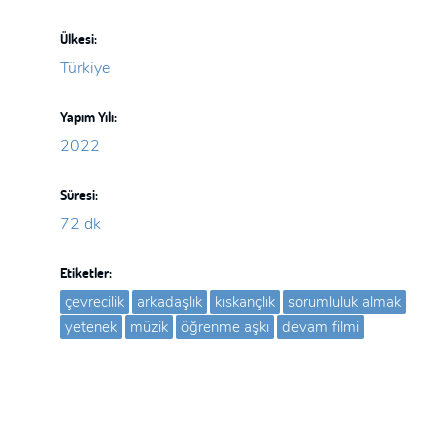
Ülkesi:
Türkiye
Yapım Yılı:
2022
Süresi:
72 dk
Etiketler:
çevrecilik
arkadaşlık
kıskançlık
sorumluluk almak
yetenek
müzik
öğrenme aşkı
devam filmi