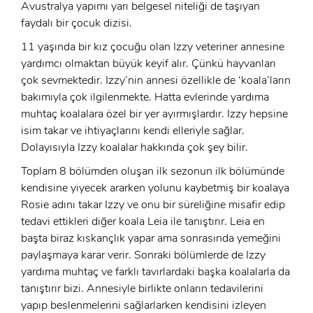
Avustralya yapımı yarı belgesel niteliği de taşıyan
faydalı bir çocuk dizisi.
11 yaşında bir kız çocuğu olan Izzy veteriner annesine
yardımcı olmaktan büyük keyif alır. Çünkü hayvanları
çok sevmektedir. Izzy’nin annesi özellikle de ‘koala’ların
bakımıyla çok ilgilenmekte. Hatta evlerinde yardıma
muhtaç koalalara özel bir yer ayırmışlardır. Izzy hepsine
isim takar ve ihtiyaçlarını kendi elleriyle sağlar.
Dolayısıyla Izzy koalalar hakkında çok şey bilir.
Toplam 8 bölümden oluşan ilk sezonun ilk bölümünde
kendisine yiyecek ararken yolunu kaybetmiş bir koalaya
Rosie adını takar Izzy ve onu bir süreliğine misafir edip
tedavi ettikleri diğer koala Leia ile tanıştırır. Leia en
başta biraz kıskançlık yapar ama sonrasında yemeğini
paylaşmaya karar verir. Sonraki bölümlerde de Izzy
yardıma muhtaç ve farklı tavırlardaki başka koalalarla da
x
tanıştırır bizi. Annesiyle birlikte onların tedavilerini
ÜYE OL
yapıp beslenmelerini sağlarlarken kendisini izleyen