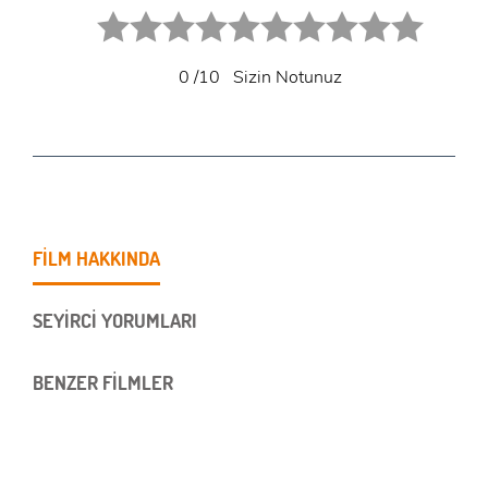
1 star.
2 stars.
3 stars.
4 stars.
5 stars.
6 star.
7 star.
8 star.
9 star.
10 star.
0
/10
Sizin Notunuz
FİLM HAKKINDA
SEYİRCİ YORUMLARI
BENZER FİLMLER