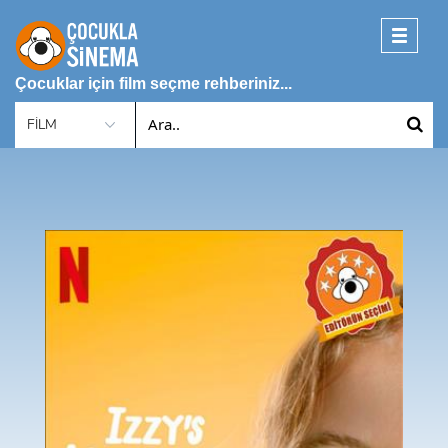
Toggle
navigati
Çocuklar için film seçme rehberiniz...