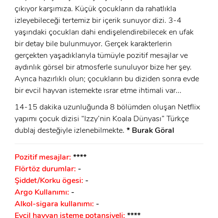
çıkıyor karşımıza. Küçük çocukların da rahatlıkla
izleyebileceği tertemiz bir içerik sunuyor dizi. 3-4
yaşındaki çocukları dahi endişelendirebilecek en ufak
bir detay bile bulunmuyor. Gerçek karakterlerin
gerçekten yaşadıklarıyla tümüyle pozitif mesajlar ve
aydınlık görsel bir atmosferle sunuluyor bize her şey.
Ayrıca hazırlıklı olun; çocukların bu diziden sonra evde
bir evcil hayvan istemekte ısrar etme ihtimali var...
14-15 dakika uzunluğunda 8 bölümden oluşan Netflix
yapımı çocuk dizisi “Izzy’nin Koala Dünyası” Türkçe
dublaj desteğiyle izlenebilmekte.
* Burak Göral
Pozitif mesajlar:
****
Flörtöz durumlar:
-
Şiddet/Korku ögesi:
-
Argo Kullanımı:
-
Alkol-sigara kullanımı:
-
Evcil hayvan isteme potansiyeli:
****