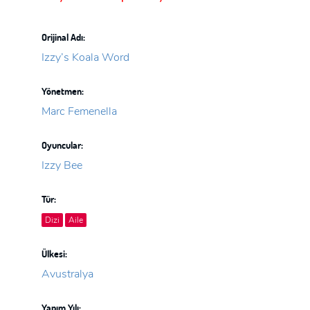
Orijinal Adı:
Izzy’s Koala Word
Yönetmen:
Marc Femenella
Oyuncular:
Izzy Bee
Tür:
Dizi
Aile
Ülkesi:
Avustralya
Yapım Yılı: