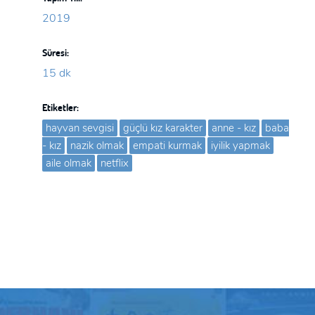
2019
Süresi:
15 dk
Etiketler:
hayvan sevgisi
güçlü kız karakter
anne - kız
baba
- kız
nazik olmak
empati kurmak
iyilik yapmak
aile olmak
netflix