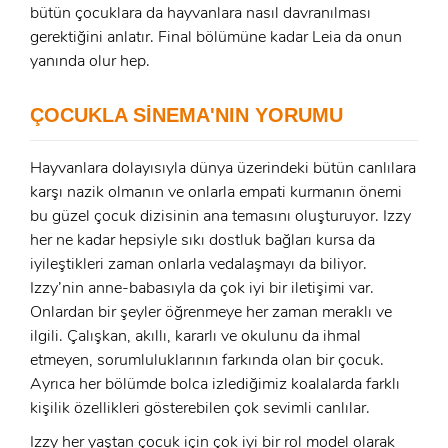
x
bütün çocuklara da hayvanlara nasıl davranılması
GIRIŞ YAP
Ad Soyad:
gerektiğini anlatır. Final bölümüne kadar Leia da onun
yanında olur hep.
E-Posta:
E-Posta:
ÇOCUKLA SİNEMA'NIN YORUMU
Hayvanlara dolayısıyla dünya üzerindeki bütün canlılara
Şifre:
karşı nazik olmanın ve onlarla empati kurmanın önemi
Şifre:
bu güzel çocuk dizisinin ana temasını oluşturuyor. Izzy
her ne kadar hepsiyle sıkı dostluk bağları kursa da
Beni Hatırla
Şifremi Unuttum ?
iyileştikleri zaman onlarla vedalaşmayı da biliyor.
Izzy’nin anne-babasıyla da çok iyi bir iletişimi var.
ÜYE OL
GIRIŞ
Onlardan bir şeyler öğrenmeye her zaman meraklı ve
ilgili. Çalışkan, akıllı, kararlı ve okulunu da ihmal
etmeyen, sorumluluklarının farkında olan bir çocuk.
GIRIŞ
Ayrıca her bölümde bolca izlediğimiz koalalarda farklı
kişilik özellikleri gösterebilen çok sevimli canlılar.
Izzy her yaştan çocuk için çok iyi bir rol model olarak