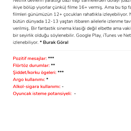
Netflix devlerin yarattığı bazı vaşi sahnelerden dolayı (bazı
GIRIŞ
ikiye bölüp yiyorlar çünkü) filme 16+ vermiş. Ama bu tip f
filmleri günümüzün 12+ çocukları rahatlıkla izleyebiliyor.
bütün dünyada 12-13 yaştan itibaren ailelerle izlenme tav
verilmiş. Bir fantastik sinema klasiği değil elbette ama vaki
bir seyirlik olduğu söylenebilir. Google Play, iTunes ve Netf
izlenebiliyor.
* Burak Göral
Pozitif mesajlar:
***
Flörtöz durumlar:
**
Şiddet/korku ögeleri:
***
Argo kullanımı:
*
Alkol-sigara kullanımı:
-
Oyuncak isteme potansiyeli:
-