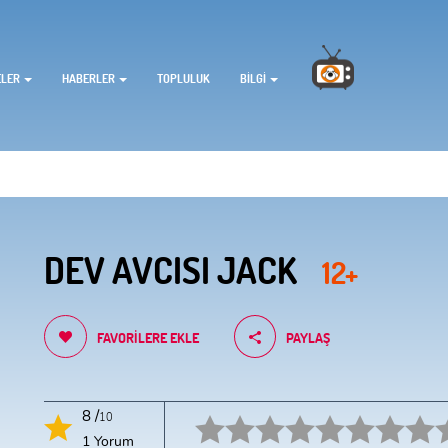
ELER
HABERLER
TOPLULUK
BILGI
DEV AVCISI JACK
12+
FAVORILERE EKLE
PAYLAŞ
8 /
10
1 star.
2 stars.
3 stars.
4 stars.
5 stars.
6 star.
7 star.
8 star.
9 star.
1 Yorum