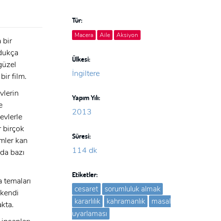
Tür:
Macera
Aile
Aksiyon
 bir
ldukça
Ülkesi:
güzel
İngiltere
bir film.
vlerin
Yapım Yılı:
e
2013
evlerle
r birçok
Süresi:
mler kan
114 dk
nda bazı
Etiketler:
a temaları
cesaret
sorumluluk almak
 kendi
kararlılık
kahramanlık
masal
akta.
uyarlaması