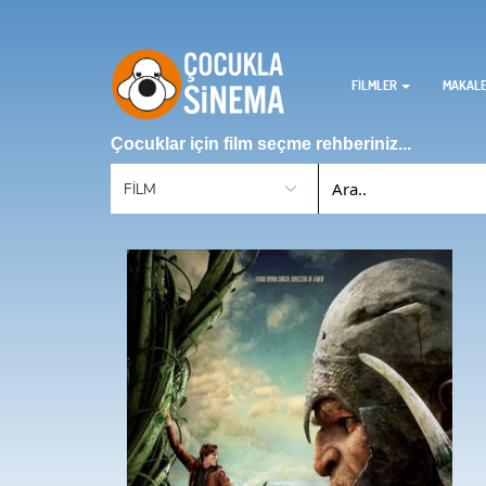
FİLMLER
MAKAL
Çocuklar için film seçme rehberiniz...