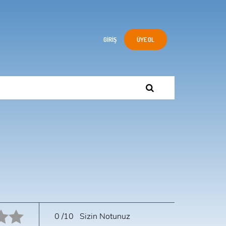
GIRIŞ
ÜYE OL
10 star.
0
/10
Sizin Notunuz