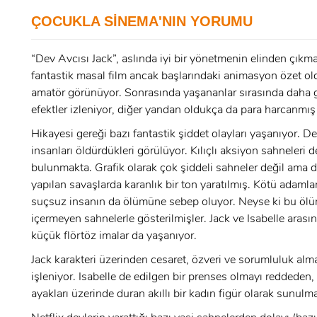
ÜYE OL
ÇOCUKLA SİNEMA'NIN YORUMU
x
GIRIŞ YAP
“Dev Avcısı Jack”, aslında iyi bir yönetmenin elinden çıkma
Ad Soyad:
fantastik masal film ancak başlarındaki animasyon özet o
amatör görünüyor. Sonrasında yaşananlar sırasında daha 
E-Posta:
efektler izleniyor, diğer yandan oldukça da para harcanmış 
E-Posta:
Hikayesi gereği bazı fantastik şiddet olayları yaşanıyor. De
insanları öldürdükleri görülüyor. Kılıçlı aksiyon sahneleri d
bulunmakta. Grafik olarak çok şiddeli sahneler değil ama d
Şifre:
yapılan savaşlarda karanlık bir ton yaratılmış. Kötü adamla
Şifre:
suçsuz insanın da ölümüne sebep oluyor. Neyse ki bu ölü
içermeyen sahnelerle gösterilmişler. Jack ve Isabelle arası
küçük flörtöz imalar da yaşanıyor.
Beni Hatırla
Şifremi Unuttum ?
Jack karakteri üzerinden cesaret, özveri ve sorumluluk alm
işleniyor. Isabelle de edilgen bir prenses olmayı reddeden,
ÜYE OL
GIRIŞ
ayakları üzerinde duran akıllı bir kadın figür olarak sunulm