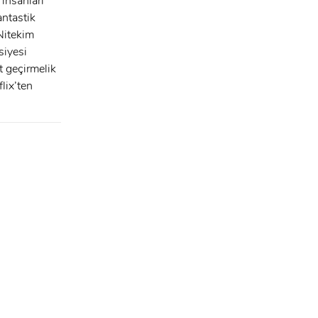
 insanları
antastik
 Nitekim
siyesi
t geçirmelik
lix’ten