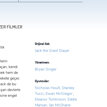
ZER FİLMLER
Orijinal Adı:
tik
Jack the Giant Slayer
lerin
Yönetmen:
 açan, kendi
Bryan Singer
tmek hem de
rekete geçer.
Oyuncular:
 Jack de bu
Nicholas Hoult, Stanley
ışan devlerle
Tucci, Ewan McGregor ,
esine engel
Eleanor Tomlinson, Eddie
Marsan, Ian McShane