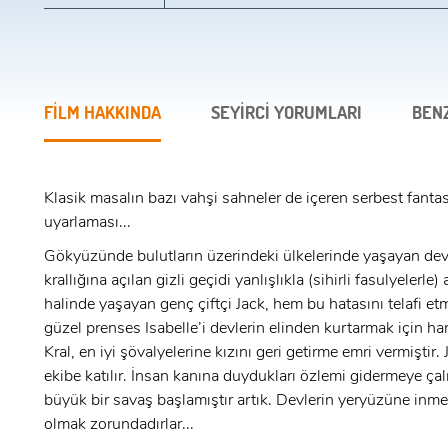
FİLM HAKKINDA
SEYİRCİ YORUMLARI
BEN
Klasik masalın bazı vahşi sahneler de içeren serbest fantas
uyarlaması...
Gökyüzünde bulutların üzerindeki ülkelerinde yaşayan dev
krallığına açılan gizli geçidi yanlışlıkla (sihirli fasulyelerle)
halinde yaşayan genç çiftçi Jack, hem bu hatasını telafi e
güzel prenses Isabelle’i devlerin elinden kurtarmak için ha
Kral, en iyi şövalyelerine kızını geri getirme emri vermiştir.
ekibe katılır. İnsan kanına duydukları özlemi gidermeye çal
büyük bir savaş başlamıştır artık. Devlerin yeryüzüne inm
olmak zorundadırlar...
x