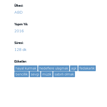
Ülkesi:
ABD
Yapım Yılı:
2016
Süresi:
128 dk
Etiketler:
hayal kurmak
hedeflere ulaşmak
aşk
fedakarlık
bencillik
sevgi
müzik
sabırlı olmak