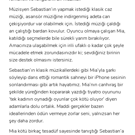
Müzisyen Sebastian’ın yapmak istediği klasik caz
müziği, asansör müziğine indirgenmiş adeta can
çekişiyordur var olabilmek için. İstediği müziği çaldığı
an çalıştığı bardan kovulur. Oyuncu olmaya çalışan Mia,
katıldığı seçmelerde bile sürekli yarım bırakılıyor.
Amacınıza ulaşabilmek için irili ufaklı o kadar çok şeyle
mücadele etmek zorundasınızdır ki; sevdiğiniz birinin
size destek olmasını istersiniz.
Sebastian’ın klasik müzikallerdeki gibi Mia’yla şarkı
söyleyip dans ettiği romantik sahneyi bir iPhone sesinin
sonlandırması gibi artık hayatımız. Mia’nın canhıraş bir
şekilde yüreğinden kopararak yazdığı tiyatro oyununu
‘tek kadının oynadığı oyunlar çok kötü oluyor’ diyen
adamlarla dolu ortalık. Maddi gerçekler bazen
ideallerinden ödün vermeye zorlar seni, yalnızsan her
şey daha zordur.
Mia kötü birkaç tesadüf sayesinde tanıştığı Sebastian’a
x