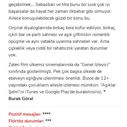
geçebilmek... Sebastian ve Mia bunu bir süre çok iyi
başarsalar da hayat her zaman ilkbahar gibi olmuyor.
Ailece konuşulabilecek güzel bir konu bu.
Orijinal diyaloglarında birkaç kere küfür ediliyor, birkaç
içkili bar ve parti sahnesi ve aşık çiftimizin romantik
öpüşme ve aynı yatakta uyanma sahneleri var. Ama
çıplaklık veya ciddi bir rahatsızlık yaratan durumlar
yok.
Zaten film ülkemiz sinemalarında da “Genel İzleyici”
sınıfında gösterilmişti. Pek çok başka ülkede de
ebeveyn eşliğiyle izlenilmesi önerildi. Bizce de 12+
yaşındaki çocukların aileyle izlemesi mümkün. “Aşıklar
Şehri”ni iTunes ve Google Play’de bulabilirsiniz.
*
Burak Göral
Pozitif mesajlar:
****
Flörtöz durumlar:
***