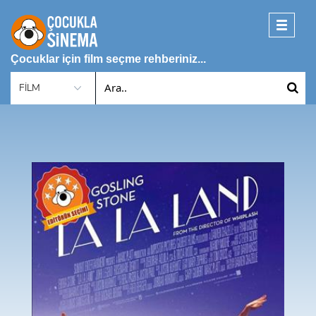
Toggle
navigati
Çocuklar için film seçme rehberiniz...