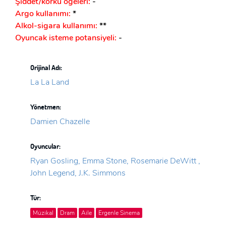
Şiddet/korku ögeleri:
-
Argo kullanımı:
*
Alkol-sigara kullanımı:
**
Oyuncak isteme potansiyeli:
-
Orijinal Adı:
La La Land
Yönetmen:
Damien Chazelle
Oyuncular:
Ryan Gosling, Emma Stone, Rosemarie DeWitt ,
John Legend, J.K. Simmons
Tür:
Müzikal
Dram
Aile
Ergenle Sinema